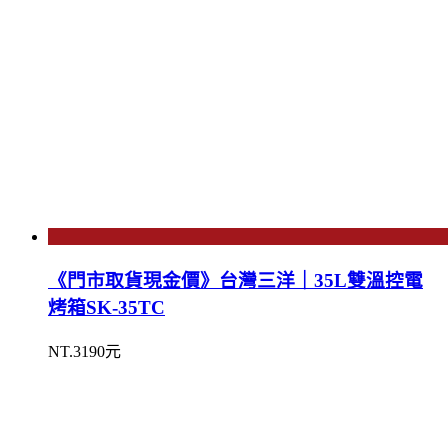
《門市取貨現金價》台灣三洋｜35L雙溫控電
烤箱SK-35TC
NT.3190元