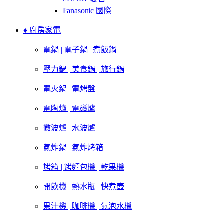
Panasonic 國際
♦ 廚房家電
電鍋 | 電子鍋 | 煮飯鍋
壓力鍋 | 美食鍋 | 旅行鍋
電火鍋 | 電烤盤
電陶爐 | 電磁爐
微波爐 | 水波爐
氣炸鍋 | 氣炸烤箱
烤箱 | 烤麵包機 | 乾果機
開飲機 | 熱水瓶 | 快煮壺
果汁機 | 咖啡機 | 氣泡水機