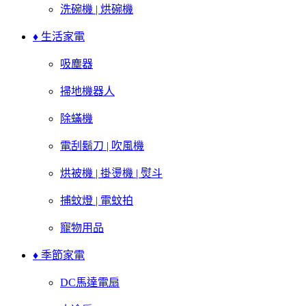
洗碗機 | 烘碗機
♦ 生活家電
吸塵器
掃地機器人
除蟎機
電刮鬍刀 | 吹風機
烘被機 | 掛燙機 | 熨斗
捕蚊燈 | 電蚊拍
寵物用品
♦ 季節家電
DC馬達電扇