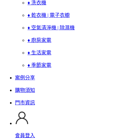
♦ 洗衣機
♦ 乾衣機 | 電子衣櫥
♦ 空氣清淨機 | 除濕機
♦ 廚房家電
♦ 生活家電
♦ 季節家電
案例分享
購物須知
門市資訊
會員登入