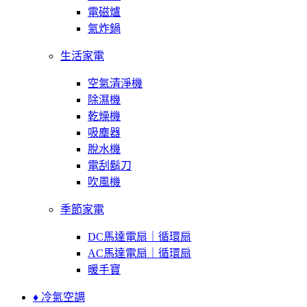
電磁爐
氣炸鍋
生活家電
空氣清淨機
除濕機
乾燥機
吸塵器
脫水機
電刮鬍刀
吹風機
季節家電
DC馬達電扇｜循環扇
AC馬達電扇｜循環扇
暖手寶
♦ 冷氣空調