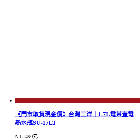
《門市取貨現金價》台灣三洋｜1.7L電茶壺電
熱水瓶SU-17LT
NT.1490元