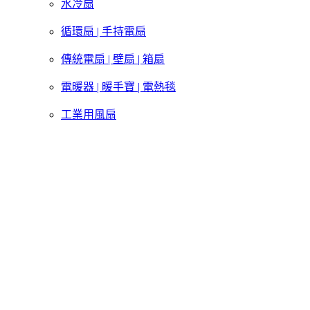
水冷扇
循環扇 | 手持電扇
傳統電扇 | 壁扇 | 箱扇
電暖器 | 暖手寶 | 電熱毯
工業用風扇