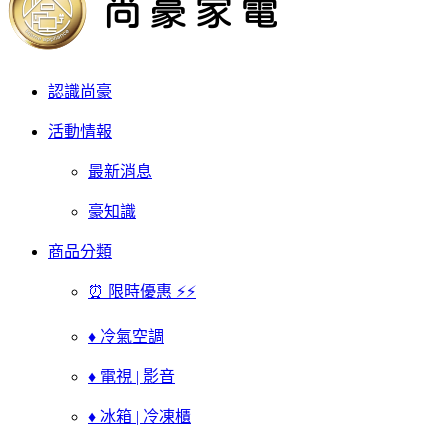
認識尚豪
活動情報
最新消息
豪知識
商品分類
⏰ 限時優惠 ⚡⚡
♦ 冷氣空調
♦ 電視 | 影音
♦ 冰箱 | 冷凍櫃