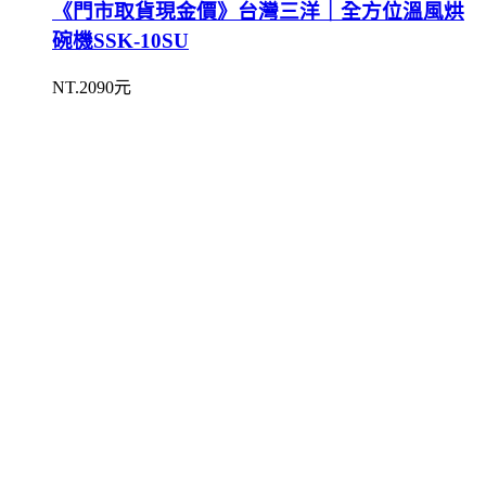
《門市取貨現金價》台灣三洋｜全方位溫風烘
碗機SSK-10SU
NT.2090元