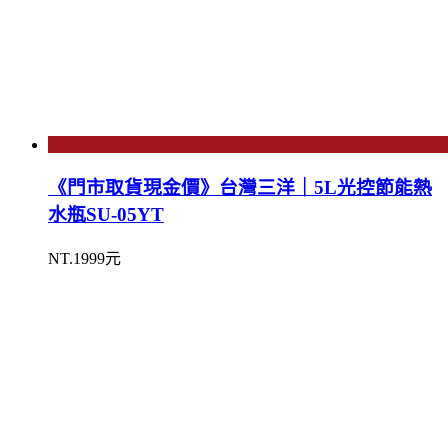
《門市取貨現金價》台灣三洋｜5L光控節能熱
水瓶SU-05YT
NT.1999元