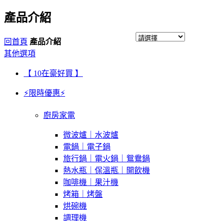
產品介紹
回首頁
產品介紹
其他選項
【 10在豪好買 】
⚡限時優惠⚡
廚房家電
微波爐｜水波爐
電鍋｜電子鍋
旅行鍋｜電火鍋｜鴛鴦鍋
熱水瓶｜保溫瓶｜開飲機
咖啡機｜果汁機
烤箱｜烤盤
烘碗機
調理機