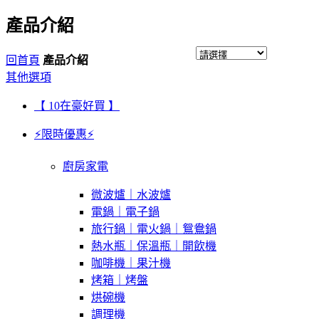
產品介紹
回首頁
產品介紹
其他選項
【 10在豪好買 】
⚡限時優惠⚡
廚房家電
微波爐｜水波爐
電鍋｜電子鍋
旅行鍋｜電火鍋｜鴛鴦鍋
熱水瓶｜保溫瓶｜開飲機
咖啡機｜果汁機
烤箱｜烤盤
烘碗機
調理機