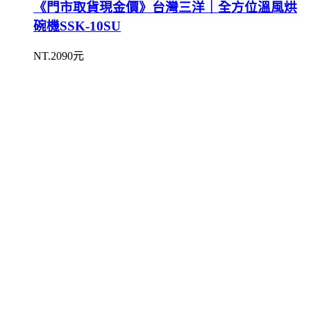
《門市取貨現金價》台灣三洋｜全方位溫風烘
碗機SSK-10SU
NT.2090元