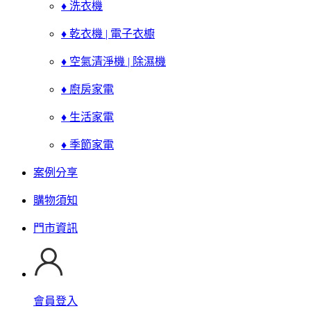
♦ 洗衣機
♦ 乾衣機 | 電子衣櫥
♦ 空氣清淨機 | 除濕機
♦ 廚房家電
♦ 生活家電
♦ 季節家電
案例分享
購物須知
門市資訊
會員登入