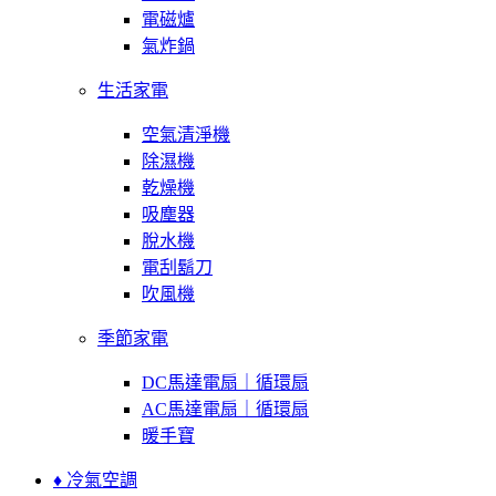
電磁爐
氣炸鍋
生活家電
空氣清淨機
除濕機
乾燥機
吸塵器
脫水機
電刮鬍刀
吹風機
季節家電
DC馬達電扇｜循環扇
AC馬達電扇｜循環扇
暖手寶
♦ 冷氣空調