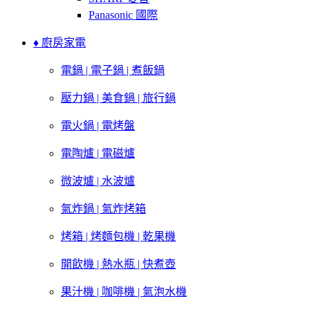
Panasonic 國際
♦ 廚房家電
電鍋 | 電子鍋 | 煮飯鍋
壓力鍋 | 美食鍋 | 旅行鍋
電火鍋 | 電烤盤
電陶爐 | 電磁爐
微波爐 | 水波爐
氣炸鍋 | 氣炸烤箱
烤箱 | 烤麵包機 | 乾果機
開飲機 | 熱水瓶 | 快煮壺
果汁機 | 咖啡機 | 氣泡水機