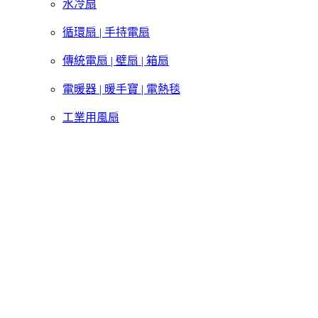
水冷扇
循環扇 | 手持電扇
傳統電扇 | 壁扇 | 箱扇
電暖器 | 暖手寶 | 電熱毯
工業用風扇