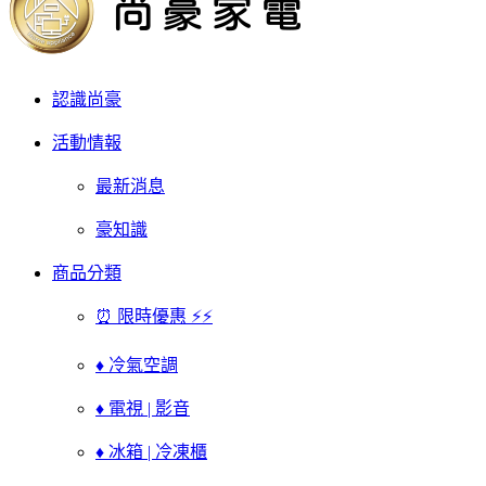
認識尚豪
活動情報
最新消息
豪知識
商品分類
⏰ 限時優惠 ⚡⚡
♦ 冷氣空調
♦ 電視 | 影音
♦ 冰箱 | 冷凍櫃