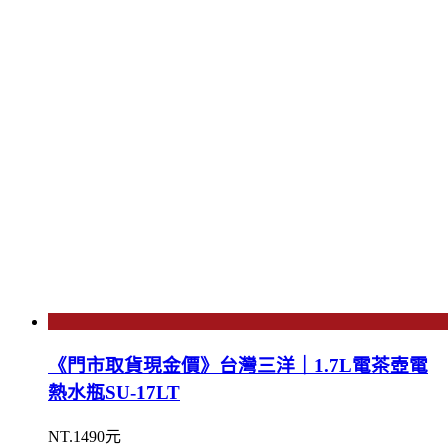
《門市取貨現金價》台灣三洋｜1.7L電茶壺電
熱水瓶SU-17LT
NT.1490元