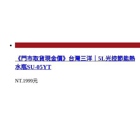
《門市取貨現金價》台灣三洋｜5L光控節能熱
水瓶SU-05YT
NT.1999元