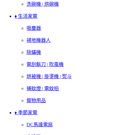
洗碗機 | 烘碗機
♦ 生活家電
吸塵器
掃地機器人
除蟎機
電刮鬍刀 | 吹風機
烘被機 | 掛燙機 | 熨斗
捕蚊燈 | 電蚊拍
寵物用品
♦ 季節家電
DC馬達電扇