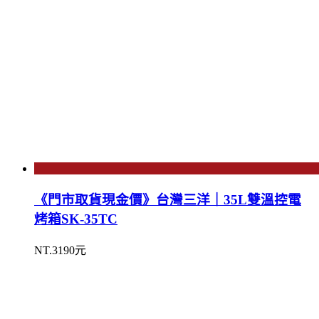
《門市取貨現金價》台灣三洋｜35L雙溫控電
烤箱SK-35TC
NT.3190元