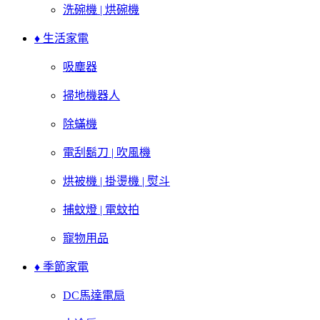
洗碗機 | 烘碗機
♦ 生活家電
吸塵器
掃地機器人
除蟎機
電刮鬍刀 | 吹風機
烘被機 | 掛燙機 | 熨斗
捕蚊燈 | 電蚊拍
寵物用品
♦ 季節家電
DC馬達電扇