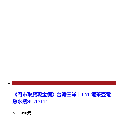
《門市取貨現金價》台灣三洋｜1.7L電茶壺電
熱水瓶SU-17LT
NT.1490元