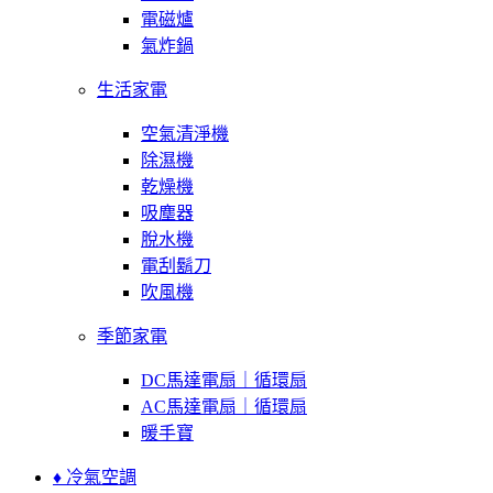
電磁爐
氣炸鍋
生活家電
空氣清淨機
除濕機
乾燥機
吸塵器
脫水機
電刮鬍刀
吹風機
季節家電
DC馬達電扇｜循環扇
AC馬達電扇｜循環扇
暖手寶
♦ 冷氣空調