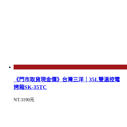
《門市取貨現金價》台灣三洋｜35L雙溫控電
烤箱SK-35TC
NT.3190元