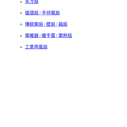
水冷扇
循環扇 | 手持電扇
傳統電扇 | 壁扇 | 箱扇
電暖器 | 暖手寶 | 電熱毯
工業用風扇