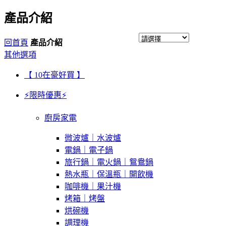
產品介紹
回首頁
產品介紹
其他選項
【 10在豪好買 】
⚡限時優惠⚡
廚房家電
微波爐｜水波爐
電鍋｜電子鍋
旅行鍋｜電火鍋｜鴛鴦鍋
熱水瓶｜保溫瓶｜開飲機
咖啡機｜果汁機
烤箱｜烤盤
烘碗機
調理機