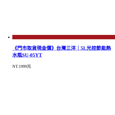
《門市取貨現金價》台灣三洋｜5L光控節能熱
水瓶SU-05YT
NT.1999元