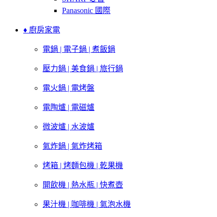
Panasonic 國際
♦ 廚房家電
電鍋 | 電子鍋 | 煮飯鍋
壓力鍋 | 美食鍋 | 旅行鍋
電火鍋 | 電烤盤
電陶爐 | 電磁爐
微波爐 | 水波爐
氣炸鍋 | 氣炸烤箱
烤箱 | 烤麵包機 | 乾果機
開飲機 | 熱水瓶 | 快煮壺
果汁機 | 咖啡機 | 氣泡水機