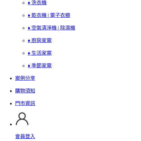
♦ 洗衣機
♦ 乾衣機 | 電子衣櫥
♦ 空氣清淨機 | 除濕機
♦ 廚房家電
♦ 生活家電
♦ 季節家電
案例分享
購物須知
門市資訊
會員登入