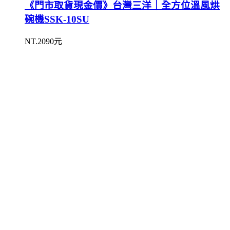
《門市取貨現金價》台灣三洋｜全方位溫風烘
碗機SSK-10SU
NT.2090元