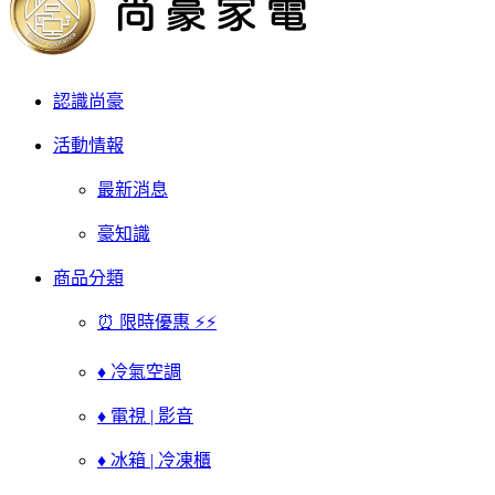
認識尚豪
活動情報
最新消息
豪知識
商品分類
⏰ 限時優惠 ⚡⚡
♦ 冷氣空調
♦ 電視 | 影音
♦ 冰箱 | 冷凍櫃