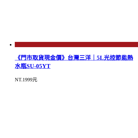
《門市取貨現金價》台灣三洋｜5L光控節能熱
水瓶SU-05YT
NT.1999元