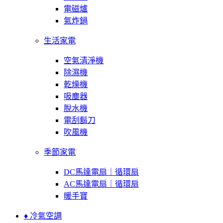
電磁爐
氣炸鍋
生活家電
空氣清淨機
除濕機
乾燥機
吸塵器
脫水機
電刮鬍刀
吹風機
季節家電
DC馬達電扇｜循環扇
AC馬達電扇｜循環扇
暖手寶
♦ 冷氣空調