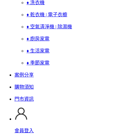
♦ 洗衣機
♦ 乾衣機 | 電子衣櫥
♦ 空氣清淨機 | 除濕機
♦ 廚房家電
♦ 生活家電
♦ 季節家電
案例分享
購物須知
門市資訊
會員登入