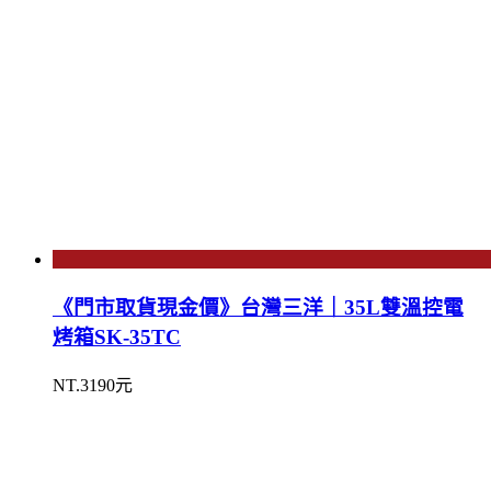
《門市取貨現金價》台灣三洋｜35L雙溫控電
烤箱SK-35TC
NT.3190元