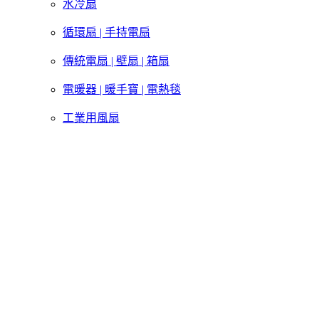
水冷扇
循環扇 | 手持電扇
傳統電扇 | 壁扇 | 箱扇
電暖器 | 暖手寶 | 電熱毯
工業用風扇