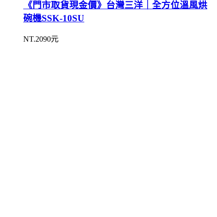
《門市取貨現金價》台灣三洋｜全方位溫風烘
碗機SSK-10SU
NT.2090元