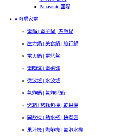
Panasonic 國際
♦ 廚房家電
電鍋 | 電子鍋 | 煮飯鍋
壓力鍋 | 美食鍋 | 旅行鍋
電火鍋 | 電烤盤
電陶爐 | 電磁爐
微波爐 | 水波爐
氣炸鍋 | 氣炸烤箱
烤箱 | 烤麵包機 | 乾果機
開飲機 | 熱水瓶 | 快煮壺
果汁機 | 咖啡機 | 氣泡水機