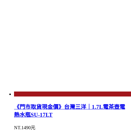
《門市取貨現金價》台灣三洋｜1.7L電茶壺電
熱水瓶SU-17LT
NT.1490元