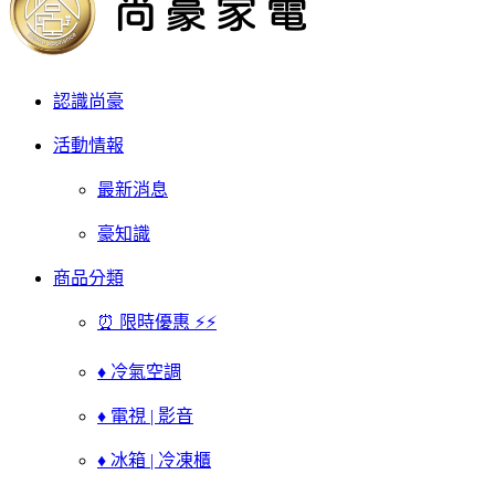
認識尚豪
活動情報
最新消息
豪知識
商品分類
⏰ 限時優惠 ⚡⚡
♦ 冷氣空調
♦ 電視 | 影音
♦ 冰箱 | 冷凍櫃