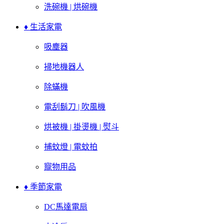
洗碗機 | 烘碗機
♦ 生活家電
吸塵器
掃地機器人
除蟎機
電刮鬍刀 | 吹風機
烘被機 | 掛燙機 | 熨斗
捕蚊燈 | 電蚊拍
寵物用品
♦ 季節家電
DC馬達電扇