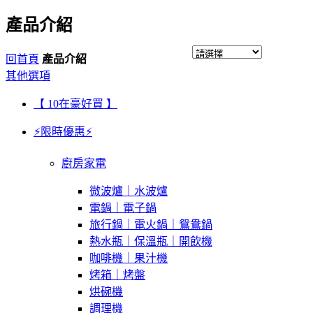
產品介紹
回首頁
產品介紹
其他選項
【 10在豪好買 】
⚡限時優惠⚡
廚房家電
微波爐｜水波爐
電鍋｜電子鍋
旅行鍋｜電火鍋｜鴛鴦鍋
熱水瓶｜保溫瓶｜開飲機
咖啡機｜果汁機
烤箱｜烤盤
烘碗機
調理機