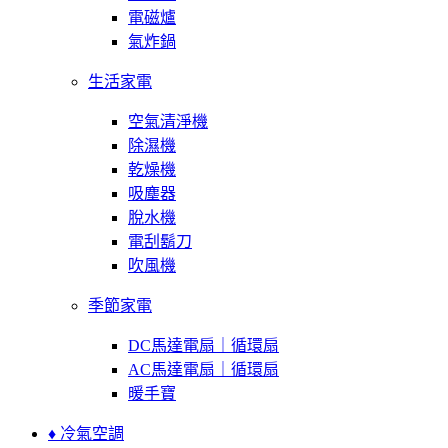
電磁爐
氣炸鍋
生活家電
空氣清淨機
除濕機
乾燥機
吸塵器
脫水機
電刮鬍刀
吹風機
季節家電
DC馬達電扇｜循環扇
AC馬達電扇｜循環扇
暖手寶
♦ 冷氣空調