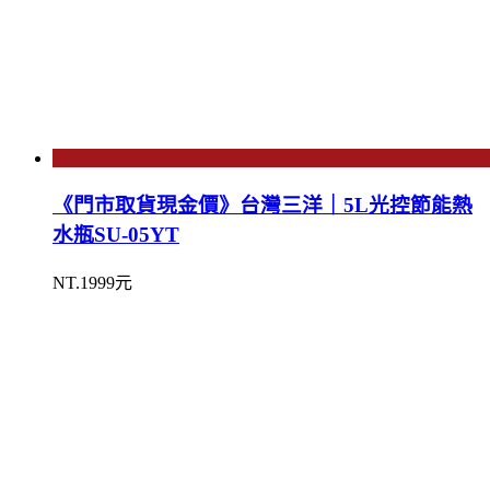
《門市取貨現金價》台灣三洋｜5L光控節能熱
水瓶SU-05YT
NT.1999元