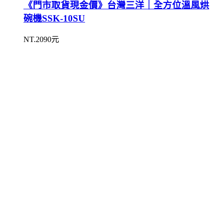
《門市取貨現金價》台灣三洋｜全方位溫風烘
碗機SSK-10SU
NT.2090元