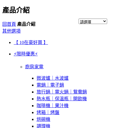
產品介紹
回首頁
產品介紹
其他選項
【 10在豪好買 】
⚡限時優惠⚡
廚房家電
微波爐｜水波爐
電鍋｜電子鍋
旅行鍋｜電火鍋｜鴛鴦鍋
熱水瓶｜保溫瓶｜開飲機
咖啡機｜果汁機
烤箱｜烤盤
烘碗機
調理機