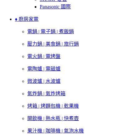
Panasonic 國際
♦ 廚房家電
電鍋 | 電子鍋 | 煮飯鍋
壓力鍋 | 美食鍋 | 旅行鍋
電火鍋 | 電烤盤
電陶爐 | 電磁爐
微波爐 | 水波爐
氣炸鍋 | 氣炸烤箱
烤箱 | 烤麵包機 | 乾果機
開飲機 | 熱水瓶 | 快煮壺
果汁機 | 咖啡機 | 氣泡水機