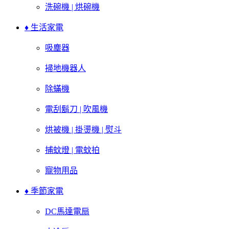
洗碗機 | 烘碗機
♦ 生活家電
吸塵器
掃地機器人
除蟎機
電刮鬍刀 | 吹風機
烘被機 | 掛燙機 | 熨斗
捕蚊燈 | 電蚊拍
寵物用品
♦ 季節家電
DC馬達電扇