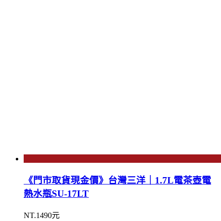
《門市取貨現金價》台灣三洋｜1.7L電茶壺電
熱水瓶SU-17LT
NT.1490元