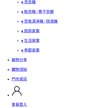
♦ 洗衣機
♦ 乾衣機 | 電子衣櫥
♦ 空氣清淨機 | 除濕機
♦ 廚房家電
♦ 生活家電
♦ 季節家電
案例分享
購物須知
門市資訊
會員登入