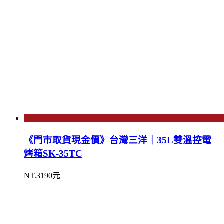
《門市取貨現金價》台灣三洋｜35L雙溫控電
烤箱SK-35TC
NT.3190元