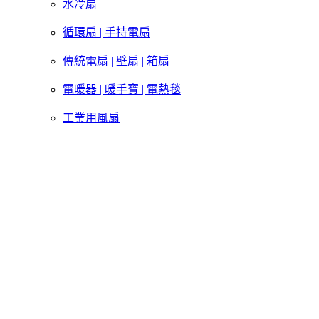
水冷扇
循環扇 | 手持電扇
傳統電扇 | 壁扇 | 箱扇
電暖器 | 暖手寶 | 電熱毯
工業用風扇