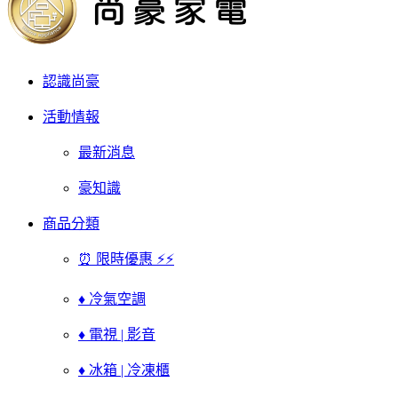
認識尚豪
活動情報
最新消息
豪知識
商品分類
⏰ 限時優惠 ⚡⚡
♦ 冷氣空調
♦ 電視 | 影音
♦ 冰箱 | 冷凍櫃