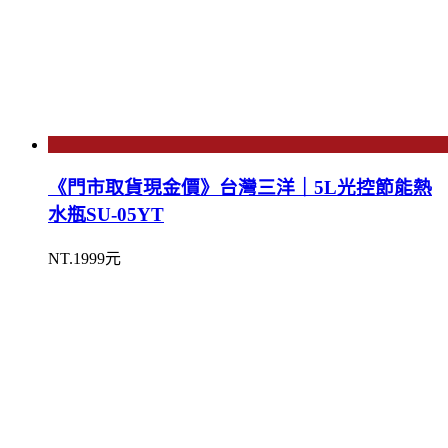
《門市取貨現金價》台灣三洋｜5L光控節能熱
水瓶SU-05YT
NT.1999元