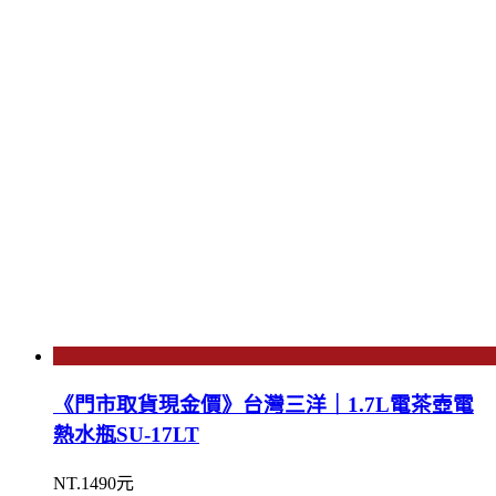
《門市取貨現金價》台灣三洋｜1.7L電茶壺電
熱水瓶SU-17LT
NT.1490元