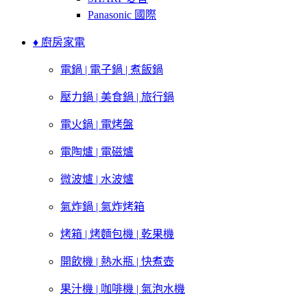
Panasonic 國際
♦ 廚房家電
電鍋 | 電子鍋 | 煮飯鍋
壓力鍋 | 美食鍋 | 旅行鍋
電火鍋 | 電烤盤
電陶爐 | 電磁爐
微波爐 | 水波爐
氣炸鍋 | 氣炸烤箱
烤箱 | 烤麵包機 | 乾果機
開飲機 | 熱水瓶 | 快煮壺
果汁機 | 咖啡機 | 氣泡水機