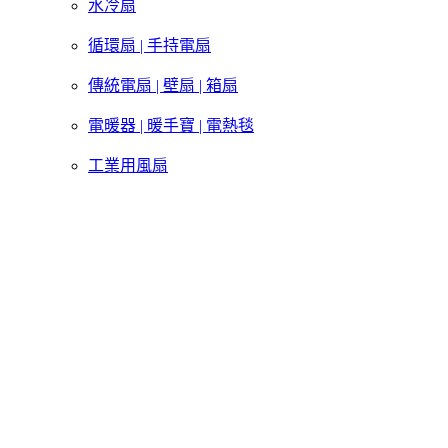
水冷扇
循環扇 | 手持電扇
傳統電扇 | 壁扇 | 箱扇
電暖器 | 暖手寶 | 電熱毯
工業用風扇