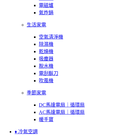
電磁爐
氣炸鍋
生活家電
空氣清淨機
除濕機
乾燥機
吸塵器
脫水機
電刮鬍刀
吹風機
季節家電
DC馬達電扇｜循環扇
AC馬達電扇｜循環扇
暖手寶
♦ 冷氣空調