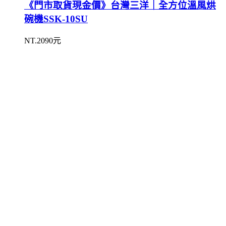
《門市取貨現金價》台灣三洋｜全方位溫風烘
碗機SSK-10SU
NT.2090元