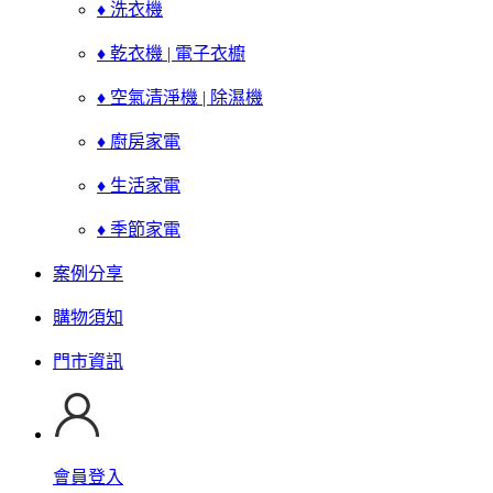
♦ 洗衣機
♦ 乾衣機 | 電子衣櫥
♦ 空氣清淨機 | 除濕機
♦ 廚房家電
♦ 生活家電
♦ 季節家電
案例分享
購物須知
門市資訊
會員登入