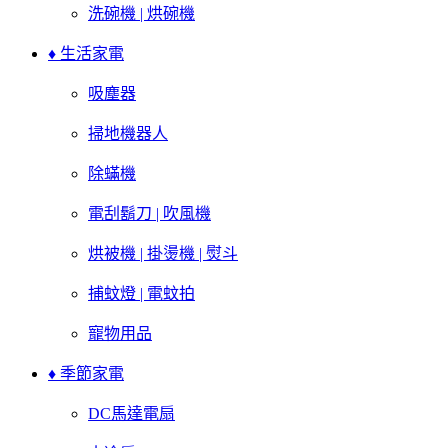
洗碗機 | 烘碗機
♦ 生活家電
吸塵器
掃地機器人
除蟎機
電刮鬍刀 | 吹風機
烘被機 | 掛燙機 | 熨斗
捕蚊燈 | 電蚊拍
寵物用品
♦ 季節家電
DC馬達電扇