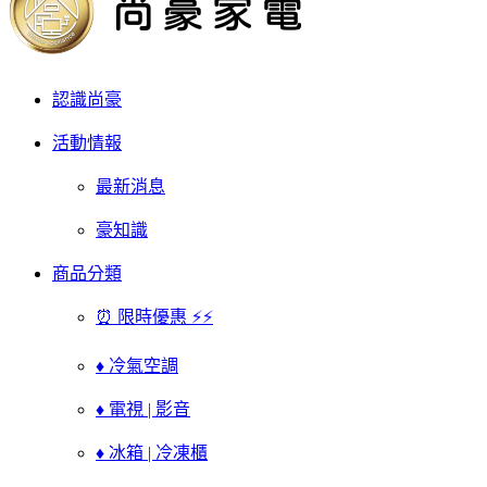
認識尚豪
活動情報
最新消息
豪知識
商品分類
⏰ 限時優惠 ⚡⚡
♦ 冷氣空調
♦ 電視 | 影音
♦ 冰箱 | 冷凍櫃