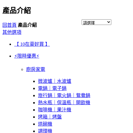
產品介紹
回首頁
產品介紹
其他選項
【 10在豪好買 】
⚡限時優惠⚡
廚房家電
微波爐｜水波爐
電鍋｜電子鍋
旅行鍋｜電火鍋｜鴛鴦鍋
熱水瓶｜保溫瓶｜開飲機
咖啡機｜果汁機
烤箱｜烤盤
烘碗機
調理機