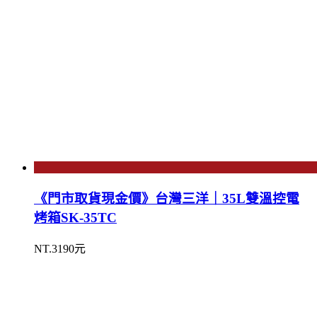
《門市取貨現金價》台灣三洋｜35L雙溫控電
烤箱SK-35TC
NT.3190元