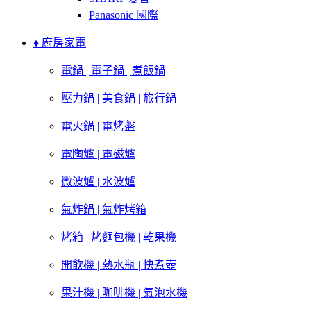
Panasonic 國際
♦ 廚房家電
電鍋 | 電子鍋 | 煮飯鍋
壓力鍋 | 美食鍋 | 旅行鍋
電火鍋 | 電烤盤
電陶爐 | 電磁爐
微波爐 | 水波爐
氣炸鍋 | 氣炸烤箱
烤箱 | 烤麵包機 | 乾果機
開飲機 | 熱水瓶 | 快煮壺
果汁機 | 咖啡機 | 氣泡水機