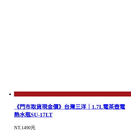
《門市取貨現金價》台灣三洋｜1.7L電茶壺電
熱水瓶SU-17LT
NT.1490元