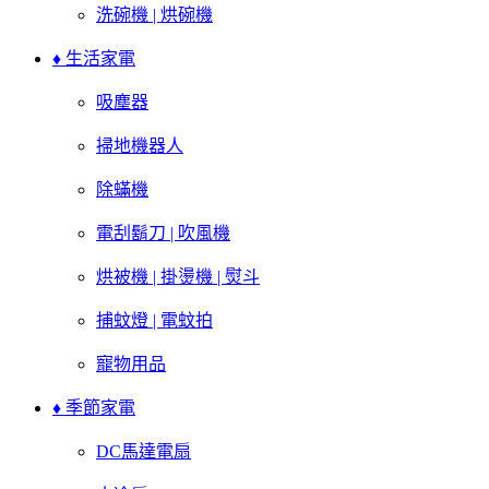
洗碗機 | 烘碗機
♦ 生活家電
吸塵器
掃地機器人
除蟎機
電刮鬍刀 | 吹風機
烘被機 | 掛燙機 | 熨斗
捕蚊燈 | 電蚊拍
寵物用品
♦ 季節家電
DC馬達電扇