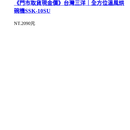
《門市取貨現金價》台灣三洋｜全方位溫風烘
碗機SSK-10SU
NT.2090元