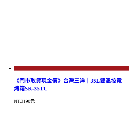
《門市取貨現金價》台灣三洋｜35L雙溫控電
烤箱SK-35TC
NT.3190元