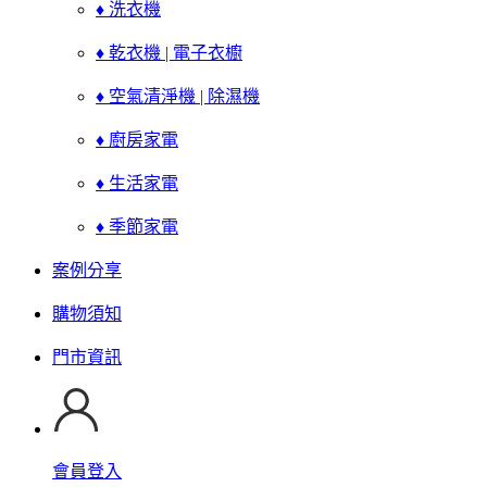
♦ 洗衣機
♦ 乾衣機 | 電子衣櫥
♦ 空氣清淨機 | 除濕機
♦ 廚房家電
♦ 生活家電
♦ 季節家電
案例分享
購物須知
門市資訊
會員登入