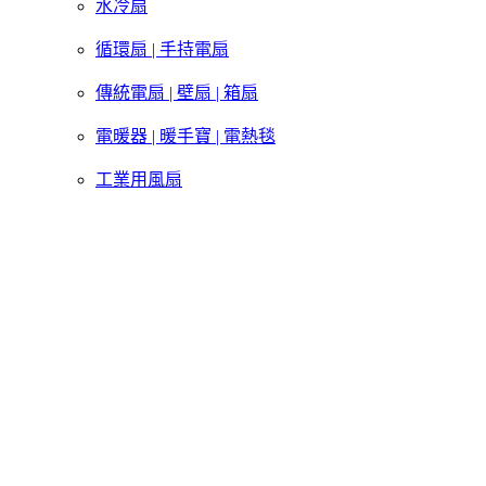
水冷扇
循環扇 | 手持電扇
傳統電扇 | 壁扇 | 箱扇
電暖器 | 暖手寶 | 電熱毯
工業用風扇