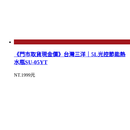
《門市取貨現金價》台灣三洋｜5L光控節能熱
水瓶SU-05YT
NT.1999元