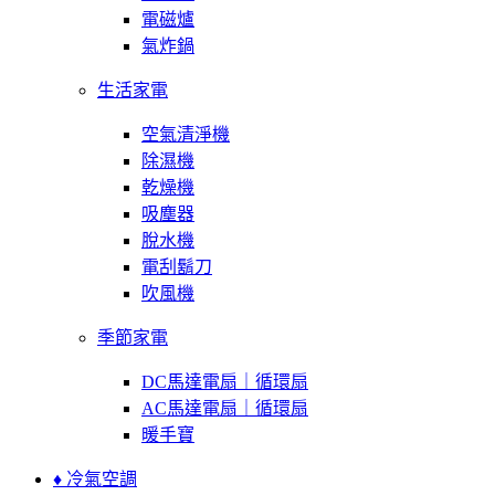
電磁爐
氣炸鍋
生活家電
空氣清淨機
除濕機
乾燥機
吸塵器
脫水機
電刮鬍刀
吹風機
季節家電
DC馬達電扇｜循環扇
AC馬達電扇｜循環扇
暖手寶
♦ 冷氣空調