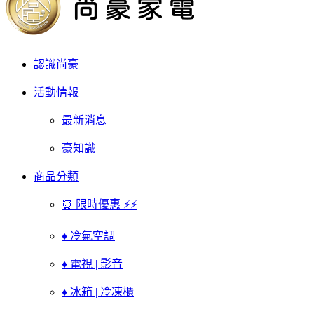
認識尚豪
活動情報
最新消息
豪知識
商品分類
⏰ 限時優惠 ⚡⚡
♦ 冷氣空調
♦ 電視 | 影音
♦ 冰箱 | 冷凍櫃