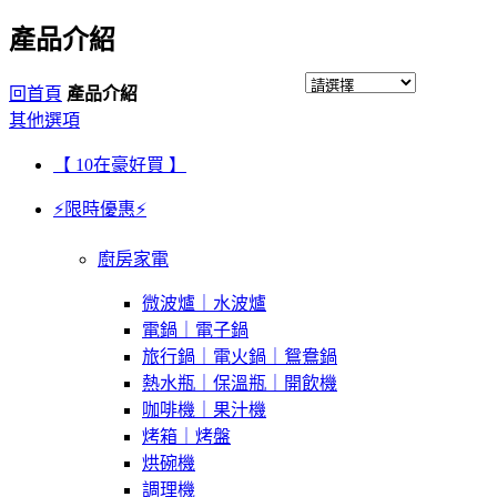
產品介紹
回首頁
產品介紹
其他選項
【 10在豪好買 】
⚡限時優惠⚡
廚房家電
微波爐｜水波爐
電鍋｜電子鍋
旅行鍋｜電火鍋｜鴛鴦鍋
熱水瓶｜保溫瓶｜開飲機
咖啡機｜果汁機
烤箱｜烤盤
烘碗機
調理機