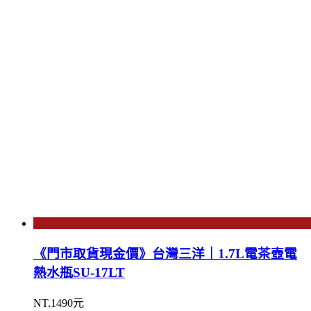
《門市取貨現金價》台灣三洋｜1.7L電茶壺電
熱水瓶SU-17LT
NT.1490元