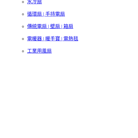
水冷扇
循環扇 | 手持電扇
傳統電扇 | 壁扇 | 箱扇
電暖器 | 暖手寶 | 電熱毯
工業用風扇