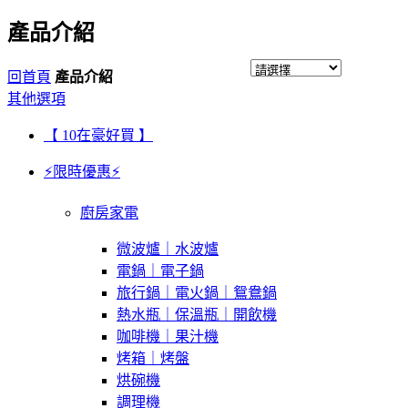
產品介紹
回首頁
產品介紹
其他選項
【 10在豪好買 】
⚡限時優惠⚡
廚房家電
微波爐｜水波爐
電鍋｜電子鍋
旅行鍋｜電火鍋｜鴛鴦鍋
熱水瓶｜保溫瓶｜開飲機
咖啡機｜果汁機
烤箱｜烤盤
烘碗機
調理機