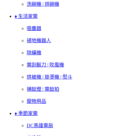
洗碗機 | 烘碗機
♦ 生活家電
吸塵器
掃地機器人
除蟎機
電刮鬍刀 | 吹風機
烘被機 | 掛燙機 | 熨斗
捕蚊燈 | 電蚊拍
寵物用品
♦ 季節家電
DC馬達電扇