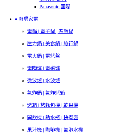
Panasonic 國際
♦ 廚房家電
電鍋 | 電子鍋 | 煮飯鍋
壓力鍋 | 美食鍋 | 旅行鍋
電火鍋 | 電烤盤
電陶爐 | 電磁爐
微波爐 | 水波爐
氣炸鍋 | 氣炸烤箱
烤箱 | 烤麵包機 | 乾果機
開飲機 | 熱水瓶 | 快煮壺
果汁機 | 咖啡機 | 氣泡水機