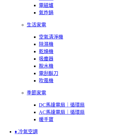
電磁爐
氣炸鍋
生活家電
空氣清淨機
除濕機
乾燥機
吸塵器
脫水機
電刮鬍刀
吹風機
季節家電
DC馬達電扇｜循環扇
AC馬達電扇｜循環扇
暖手寶
♦ 冷氣空調