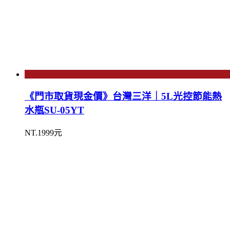
《門市取貨現金價》台灣三洋｜5L光控節能熱
水瓶SU-05YT
NT.1999元