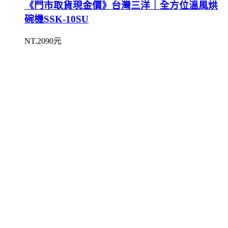
《門市取貨現金價》台灣三洋｜全方位溫風烘
碗機SSK-10SU
NT.2090元