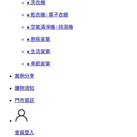
♦ 洗衣機
♦ 乾衣機 | 電子衣櫥
♦ 空氣清淨機 | 除濕機
♦ 廚房家電
♦ 生活家電
♦ 季節家電
案例分享
購物須知
門市資訊
會員登入