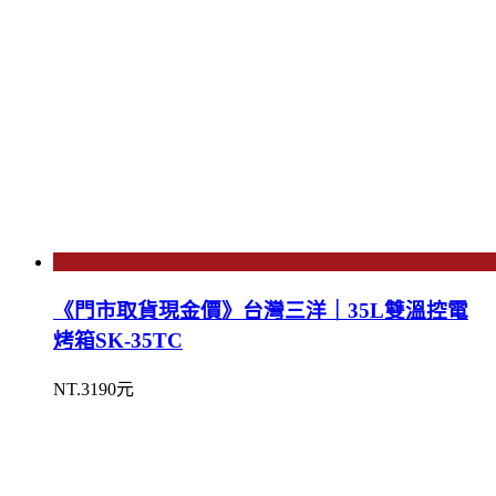
《門市取貨現金價》台灣三洋｜35L雙溫控電
烤箱SK-35TC
NT.3190元