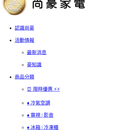
認識尚豪
活動情報
最新消息
豪知識
商品分類
⏰ 限時優惠 ⚡⚡
♦ 冷氣空調
♦ 電視 | 影音
♦ 冰箱 | 冷凍櫃