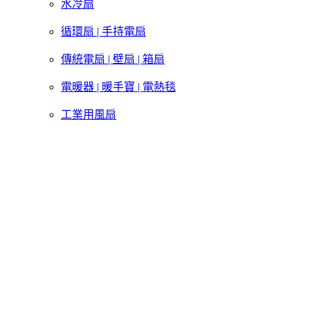
水冷扇
循環扇 | 手持電扇
傳統電扇 | 壁扇 | 箱扇
電暖器 | 暖手寶 | 電熱毯
工業用風扇