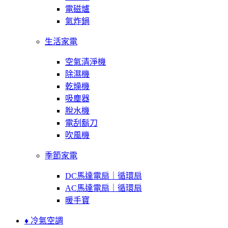
電磁爐
氣炸鍋
生活家電
空氣清淨機
除濕機
乾燥機
吸塵器
脫水機
電刮鬍刀
吹風機
季節家電
DC馬達電扇｜循環扇
AC馬達電扇｜循環扇
暖手寶
♦ 冷氣空調