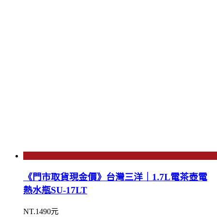
《門市取貨現金價》台灣三洋｜1.7L電茶壺電
熱水瓶SU-17LT
NT.1490元