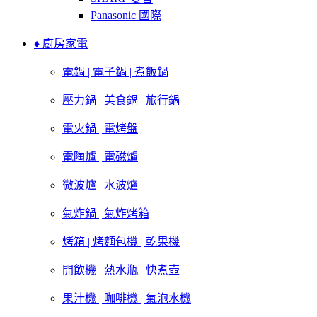
Panasonic 國際
♦ 廚房家電
電鍋 | 電子鍋 | 煮飯鍋
壓力鍋 | 美食鍋 | 旅行鍋
電火鍋 | 電烤盤
電陶爐 | 電磁爐
微波爐 | 水波爐
氣炸鍋 | 氣炸烤箱
烤箱 | 烤麵包機 | 乾果機
開飲機 | 熱水瓶 | 快煮壺
果汁機 | 咖啡機 | 氣泡水機