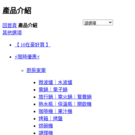
產品介紹
回首頁
產品介紹
其他選項
【 10在豪好買 】
⚡限時優惠⚡
廚房家電
微波爐｜水波爐
電鍋｜電子鍋
旅行鍋｜電火鍋｜鴛鴦鍋
熱水瓶｜保溫瓶｜開飲機
咖啡機｜果汁機
烤箱｜烤盤
烘碗機
調理機