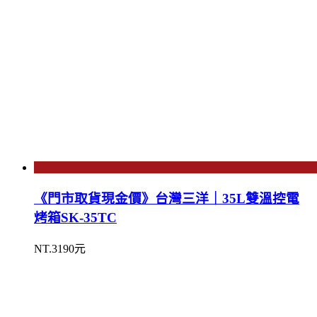
《門市取貨現金價》台灣三洋｜35L雙溫控電
烤箱SK-35TC
NT.3190元