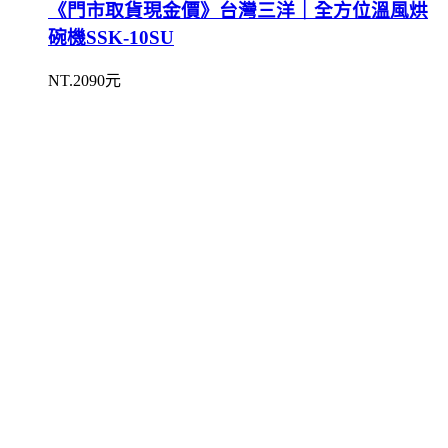
《門市取貨現金價》台灣三洋｜全方位溫風烘
碗機SSK-10SU
NT.2090元