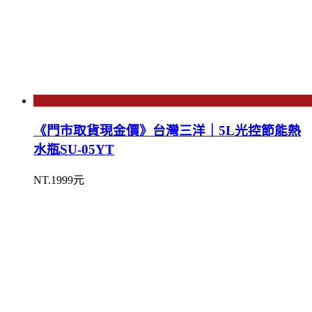
《門市取貨現金價》台灣三洋｜5L光控節能熱
水瓶SU-05YT
NT.1999元