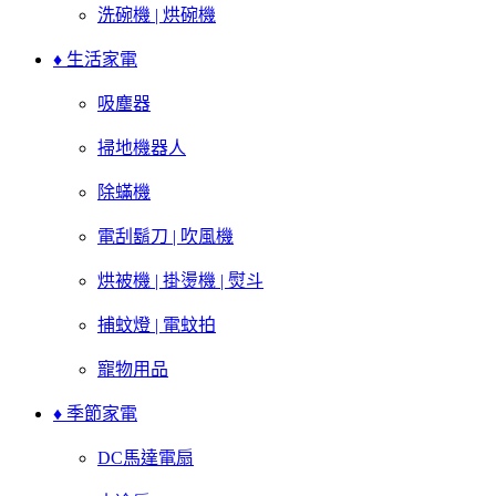
洗碗機 | 烘碗機
♦ 生活家電
吸塵器
掃地機器人
除蟎機
電刮鬍刀 | 吹風機
烘被機 | 掛燙機 | 熨斗
捕蚊燈 | 電蚊拍
寵物用品
♦ 季節家電
DC馬達電扇