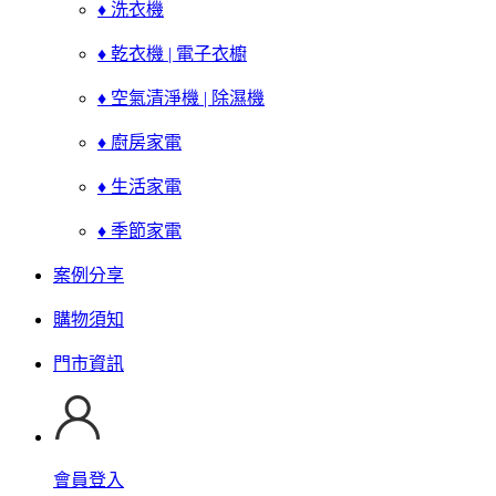
♦ 洗衣機
♦ 乾衣機 | 電子衣櫥
♦ 空氣清淨機 | 除濕機
♦ 廚房家電
♦ 生活家電
♦ 季節家電
案例分享
購物須知
門市資訊
會員登入