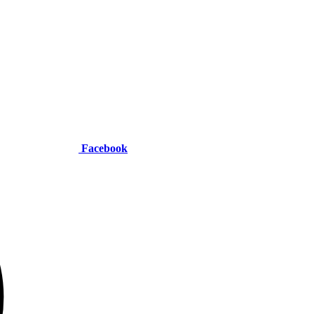
Facebook