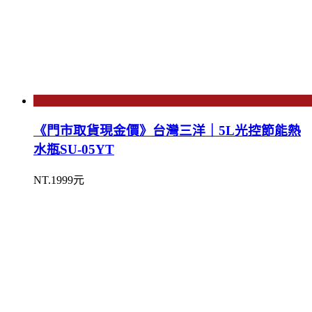
《門市取貨現金價》台灣三洋｜5L光控節能熱
水瓶SU-05YT
NT.1999元