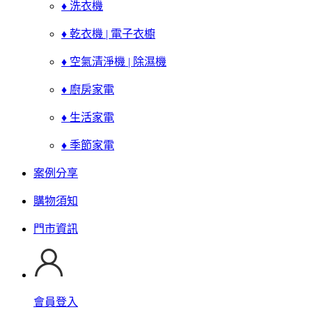
♦ 洗衣機
♦ 乾衣機 | 電子衣櫥
♦ 空氣清淨機 | 除濕機
♦ 廚房家電
♦ 生活家電
♦ 季節家電
案例分享
購物須知
門市資訊
會員登入