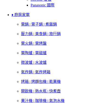
Panasonic 國際
♦ 廚房家電
電鍋 | 電子鍋 | 煮飯鍋
壓力鍋 | 美食鍋 | 旅行鍋
電火鍋 | 電烤盤
電陶爐 | 電磁爐
微波爐 | 水波爐
氣炸鍋 | 氣炸烤箱
烤箱 | 烤麵包機 | 乾果機
開飲機 | 熱水瓶 | 快煮壺
果汁機 | 咖啡機 | 氣泡水機