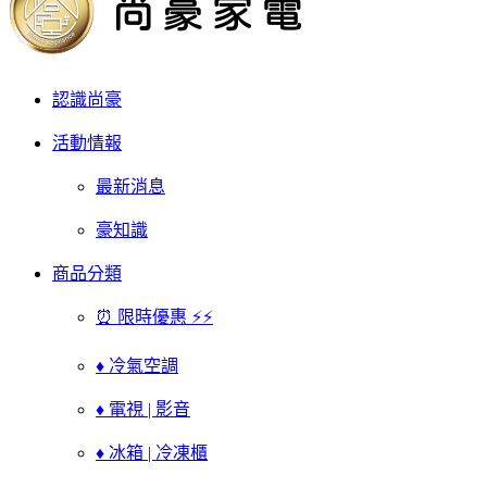
認識尚豪
活動情報
最新消息
豪知識
商品分類
⏰ 限時優惠 ⚡⚡
♦ 冷氣空調
♦ 電視 | 影音
♦ 冰箱 | 冷凍櫃