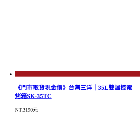
《門市取貨現金價》台灣三洋｜35L雙溫控電
烤箱SK-35TC
NT.3190元