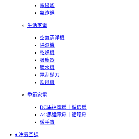
電磁爐
氣炸鍋
生活家電
空氣清淨機
除濕機
乾燥機
吸塵器
脫水機
電刮鬍刀
吹風機
季節家電
DC馬達電扇｜循環扇
AC馬達電扇｜循環扇
暖手寶
♦ 冷氣空調