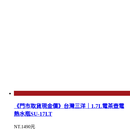
《門市取貨現金價》台灣三洋｜1.7L電茶壺電
熱水瓶SU-17LT
NT.1490元