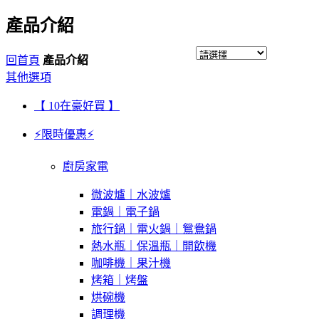
產品介紹
回首頁
產品介紹
其他選項
【 10在豪好買 】
⚡限時優惠⚡
廚房家電
微波爐｜水波爐
電鍋｜電子鍋
旅行鍋｜電火鍋｜鴛鴦鍋
熱水瓶｜保溫瓶｜開飲機
咖啡機｜果汁機
烤箱｜烤盤
烘碗機
調理機