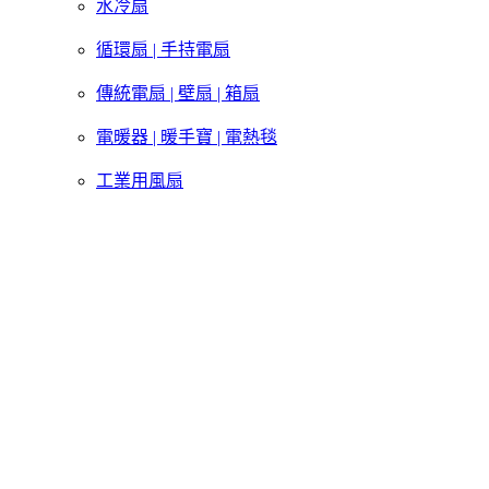
水冷扇
循環扇 | 手持電扇
傳統電扇 | 壁扇 | 箱扇
電暖器 | 暖手寶 | 電熱毯
工業用風扇