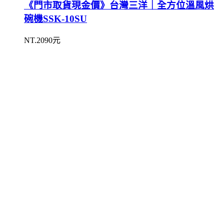
《門市取貨現金價》台灣三洋｜全方位溫風烘
碗機SSK-10SU
NT.2090元