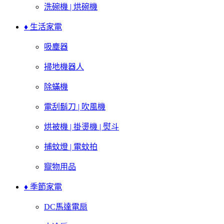
洗碗機 | 烘碗機
♦ 生活家電
吸塵器
掃地機器人
除蟎機
電刮鬍刀 | 吹風機
烘被機 | 掛燙機 | 熨斗
捕蚊燈 | 電蚊拍
寵物用品
♦ 季節家電
DC馬達電扇