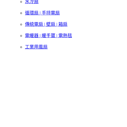
水冷扇
循環扇 | 手持電扇
傳統電扇 | 壁扇 | 箱扇
電暖器 | 暖手寶 | 電熱毯
工業用風扇