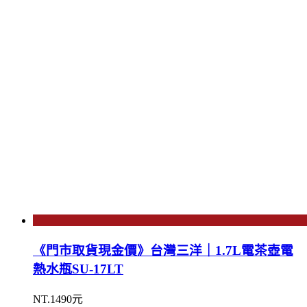
《門市取貨現金價》台灣三洋｜1.7L電茶壺電
熱水瓶SU-17LT
NT.1490元