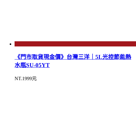
《門市取貨現金價》台灣三洋｜5L光控節能熱
水瓶SU-05YT
NT.1999元