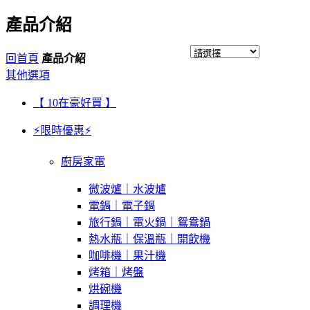
產品介紹
回首頁
產品介紹
其他選項
【 10在豪好買 】
⚡限時優惠⚡
廚房家電
微波爐｜水波爐
電鍋｜電子鍋
旅行鍋｜電火鍋｜鴛鴦鍋
熱水瓶｜保溫瓶｜開飲機
咖啡機｜果汁機
烤箱｜烤盤
烘碗機
調理機