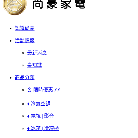
認識尚豪
活動情報
最新消息
豪知識
商品分類
⏰ 限時優惠 ⚡⚡
♦ 冷氣空調
♦ 電視 | 影音
♦ 冰箱 | 冷凍櫃