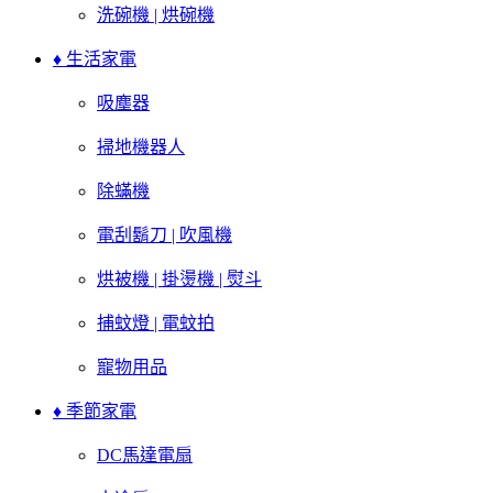
洗碗機 | 烘碗機
♦ 生活家電
吸塵器
掃地機器人
除蟎機
電刮鬍刀 | 吹風機
烘被機 | 掛燙機 | 熨斗
捕蚊燈 | 電蚊拍
寵物用品
♦ 季節家電
DC馬達電扇