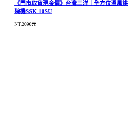
《門市取貨現金價》台灣三洋｜全方位溫風烘
碗機SSK-10SU
NT.2090元