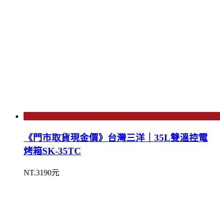
《門市取貨現金價》台灣三洋｜35L雙溫控電
烤箱SK-35TC
NT.3190元