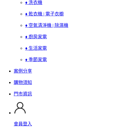
♦ 洗衣機
♦ 乾衣機 | 電子衣櫥
♦ 空氣清淨機 | 除濕機
♦ 廚房家電
♦ 生活家電
♦ 季節家電
案例分享
購物須知
門市資訊
會員登入