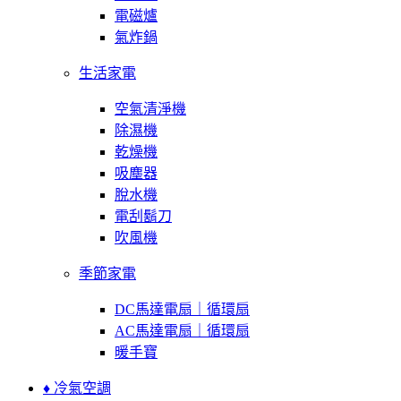
電磁爐
氣炸鍋
生活家電
空氣清淨機
除濕機
乾燥機
吸塵器
脫水機
電刮鬍刀
吹風機
季節家電
DC馬達電扇｜循環扇
AC馬達電扇｜循環扇
暖手寶
♦ 冷氣空調