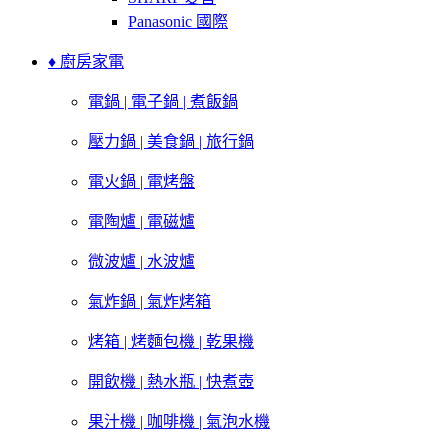
Panasonic 國際
♦ 廚房家電
電鍋 | 電子鍋 | 煮飯鍋
壓力鍋 | 美食鍋 | 旅行鍋
電火鍋 | 電烤盤
電陶爐 | 電磁爐
微波爐 | 水波爐
氣炸鍋 | 氣炸烤箱
烤箱 | 烤麵包機 | 乾果機
開飲機 | 熱水瓶 | 快煮壺
果汁機 | 咖啡機 | 氣泡水機