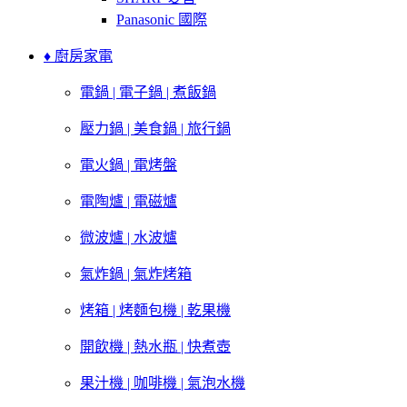
Panasonic 國際
♦ 廚房家電
電鍋 | 電子鍋 | 煮飯鍋
壓力鍋 | 美食鍋 | 旅行鍋
電火鍋 | 電烤盤
電陶爐 | 電磁爐
微波爐 | 水波爐
氣炸鍋 | 氣炸烤箱
烤箱 | 烤麵包機 | 乾果機
開飲機 | 熱水瓶 | 快煮壺
果汁機 | 咖啡機 | 氣泡水機