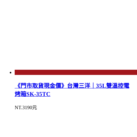
《門市取貨現金價》台灣三洋｜35L雙溫控電
烤箱SK-35TC
NT.3190元