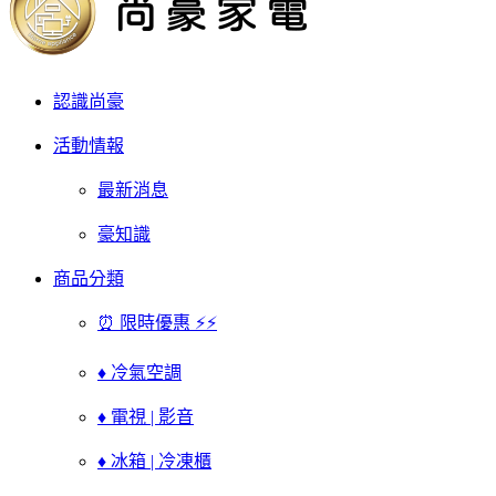
認識尚豪
活動情報
最新消息
豪知識
商品分類
⏰ 限時優惠 ⚡⚡
♦ 冷氣空調
♦ 電視 | 影音
♦ 冰箱 | 冷凍櫃