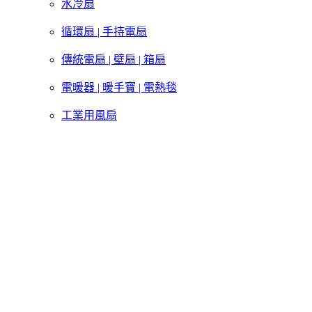
水冷扇
循環扇 | 手持電扇
傳統電扇 | 壁扇 | 箱扇
電暖器 | 暖手寶 | 電熱毯
工業用風扇