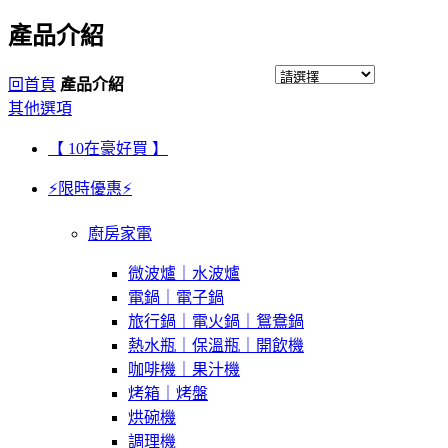
產品介紹
回首頁
產品介紹
其他選項
【 10在豪好買 】
⚡限時優惠⚡
廚房家電
微波爐｜水波爐
電鍋｜電子鍋
旅行鍋｜電火鍋｜鴛鴦鍋
熱水瓶｜保溫瓶｜開飲機
咖啡機｜果汁機
烤箱｜烤盤
烘碗機
調理機