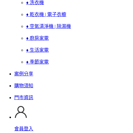
♦ 洗衣機
♦ 乾衣機 | 電子衣櫥
♦ 空氣清淨機 | 除濕機
♦ 廚房家電
♦ 生活家電
♦ 季節家電
案例分享
購物須知
門市資訊
會員登入