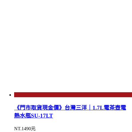
《門市取貨現金價》台灣三洋｜1.7L電茶壺電
熱水瓶SU-17LT
NT.1490元