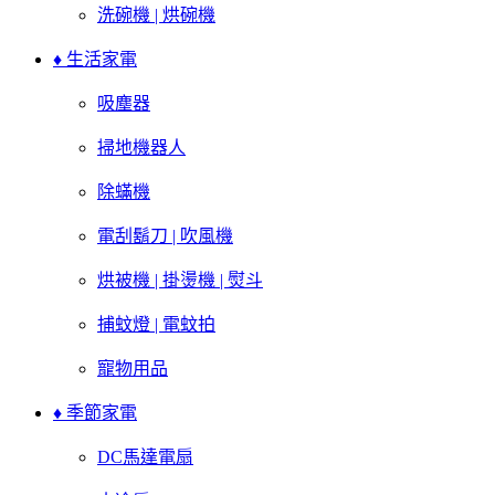
洗碗機 | 烘碗機
♦ 生活家電
吸塵器
掃地機器人
除蟎機
電刮鬍刀 | 吹風機
烘被機 | 掛燙機 | 熨斗
捕蚊燈 | 電蚊拍
寵物用品
♦ 季節家電
DC馬達電扇