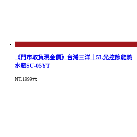
《門市取貨現金價》台灣三洋｜5L光控節能熱
水瓶SU-05YT
NT.1999元