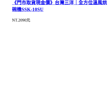
《門市取貨現金價》台灣三洋｜全方位溫風烘
碗機SSK-10SU
NT.2090元