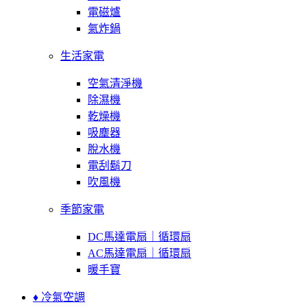
電磁爐
氣炸鍋
生活家電
空氣清淨機
除濕機
乾燥機
吸塵器
脫水機
電刮鬍刀
吹風機
季節家電
DC馬達電扇｜循環扇
AC馬達電扇｜循環扇
暖手寶
♦ 冷氣空調