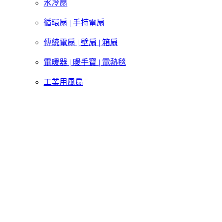
水冷扇
循環扇 | 手持電扇
傳統電扇 | 壁扇 | 箱扇
電暖器 | 暖手寶 | 電熱毯
工業用風扇