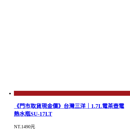
《門市取貨現金價》台灣三洋｜1.7L電茶壺電
熱水瓶SU-17LT
NT.1490元