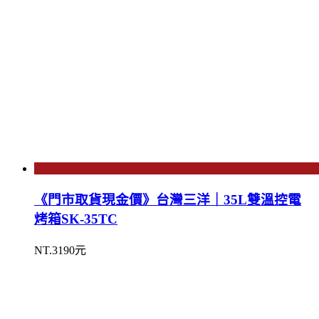
《門市取貨現金價》台灣三洋｜35L雙溫控電
烤箱SK-35TC
NT.3190元