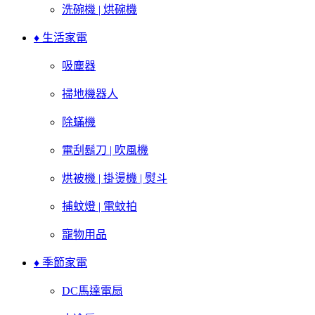
洗碗機 | 烘碗機
♦ 生活家電
吸塵器
掃地機器人
除蟎機
電刮鬍刀 | 吹風機
烘被機 | 掛燙機 | 熨斗
捕蚊燈 | 電蚊拍
寵物用品
♦ 季節家電
DC馬達電扇