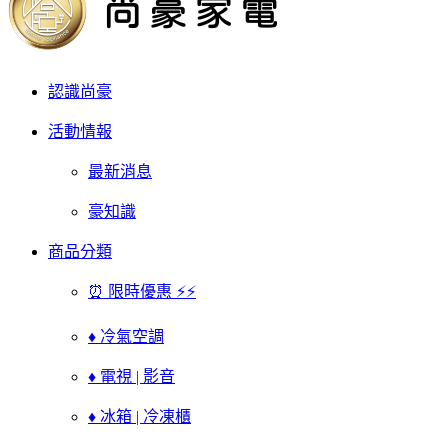
認識尚豪
活動情報
最新消息
豪知識
商品分類
⏰ 限時優惠 ⚡⚡
♦ 冷氣空調
♦ 電視 | 影音
♦ 冰箱 | 冷凍櫃