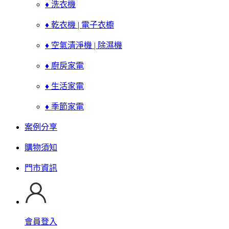
♦ 洗衣機
♦ 乾衣機 | 電子衣櫥
♦ 空氣清淨機 | 除濕機
♦ 廚房家電
♦ 生活家電
♦ 季節家電
案例分享
購物須知
門市資訊
會員登入