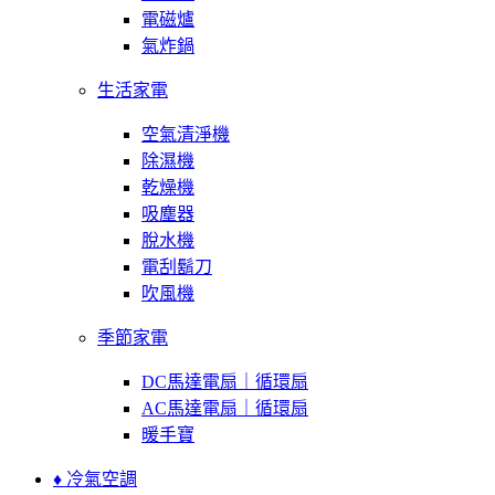
電磁爐
氣炸鍋
生活家電
空氣清淨機
除濕機
乾燥機
吸塵器
脫水機
電刮鬍刀
吹風機
季節家電
DC馬達電扇｜循環扇
AC馬達電扇｜循環扇
暖手寶
♦ 冷氣空調