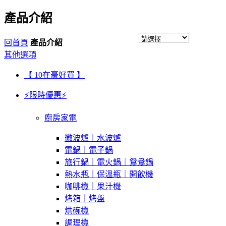
產品介紹
回首頁
產品介紹
其他選項
【 10在豪好買 】
⚡限時優惠⚡
廚房家電
微波爐｜水波爐
電鍋｜電子鍋
旅行鍋｜電火鍋｜鴛鴦鍋
熱水瓶｜保溫瓶｜開飲機
咖啡機｜果汁機
烤箱｜烤盤
烘碗機
調理機