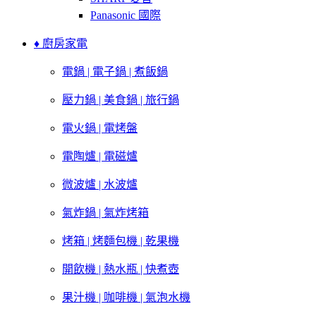
Panasonic 國際
♦ 廚房家電
電鍋 | 電子鍋 | 煮飯鍋
壓力鍋 | 美食鍋 | 旅行鍋
電火鍋 | 電烤盤
電陶爐 | 電磁爐
微波爐 | 水波爐
氣炸鍋 | 氣炸烤箱
烤箱 | 烤麵包機 | 乾果機
開飲機 | 熱水瓶 | 快煮壺
果汁機 | 咖啡機 | 氣泡水機