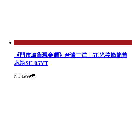
《門市取貨現金價》台灣三洋｜5L光控節能熱
水瓶SU-05YT
NT.1999元