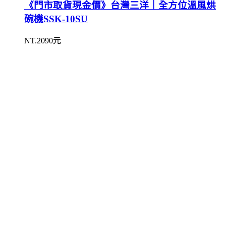
《門市取貨現金價》台灣三洋｜全方位溫風烘
碗機SSK-10SU
NT.2090元