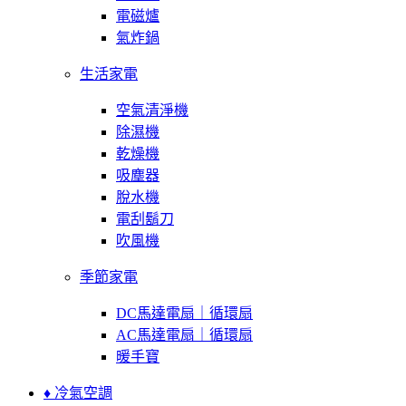
電磁爐
氣炸鍋
生活家電
空氣清淨機
除濕機
乾燥機
吸塵器
脫水機
電刮鬍刀
吹風機
季節家電
DC馬達電扇｜循環扇
AC馬達電扇｜循環扇
暖手寶
♦ 冷氣空調