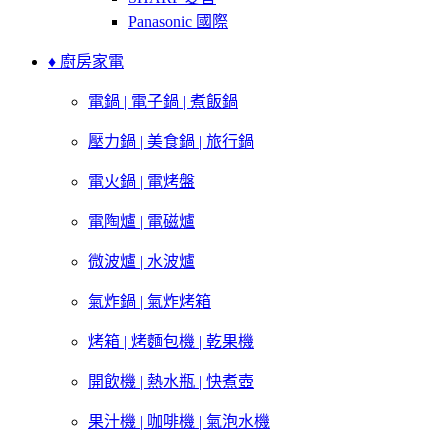
Panasonic 國際
♦ 廚房家電
電鍋 | 電子鍋 | 煮飯鍋
壓力鍋 | 美食鍋 | 旅行鍋
電火鍋 | 電烤盤
電陶爐 | 電磁爐
微波爐 | 水波爐
氣炸鍋 | 氣炸烤箱
烤箱 | 烤麵包機 | 乾果機
開飲機 | 熱水瓶 | 快煮壺
果汁機 | 咖啡機 | 氣泡水機