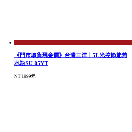
《門市取貨現金價》台灣三洋｜5L光控節能熱
水瓶SU-05YT
NT.1999元