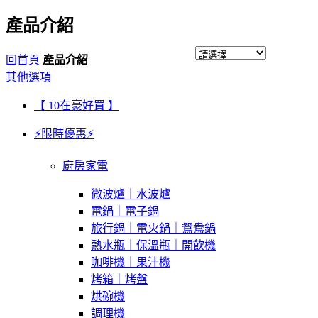
產品介紹
回首頁
產品介紹
其他選項
【 10在豪好買 】
⚡限時優惠⚡
廚房家電
微波爐｜水波爐
電鍋｜電子鍋
旅行鍋｜電火鍋｜鴛鴦鍋
熱水瓶｜保溫瓶｜開飲機
咖啡機｜果汁機
烤箱｜烤盤
烘碗機
調理機