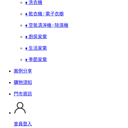
♦ 洗衣機
♦ 乾衣機 | 電子衣櫥
♦ 空氣清淨機 | 除濕機
♦ 廚房家電
♦ 生活家電
♦ 季節家電
案例分享
購物須知
門市資訊
會員登入