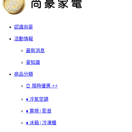
認識尚豪
活動情報
最新消息
豪知識
商品分類
⏰ 限時優惠 ⚡⚡
♦ 冷氣空調
♦ 電視 | 影音
♦ 冰箱 | 冷凍櫃