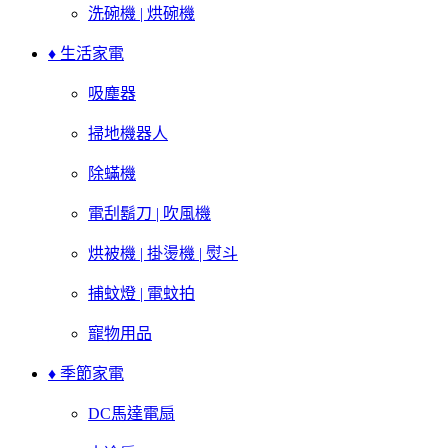
洗碗機 | 烘碗機
♦ 生活家電
吸塵器
掃地機器人
除蟎機
電刮鬍刀 | 吹風機
烘被機 | 掛燙機 | 熨斗
捕蚊燈 | 電蚊拍
寵物用品
♦ 季節家電
DC馬達電扇