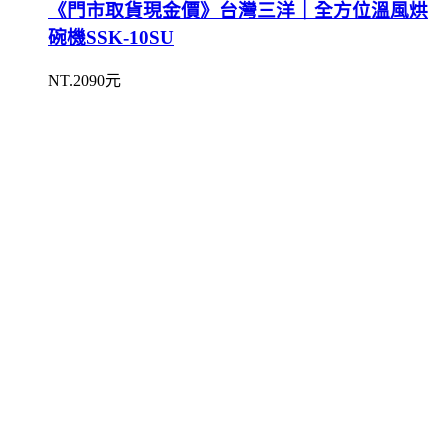
《門市取貨現金價》台灣三洋｜全方位溫風烘
碗機SSK-10SU
NT.2090元