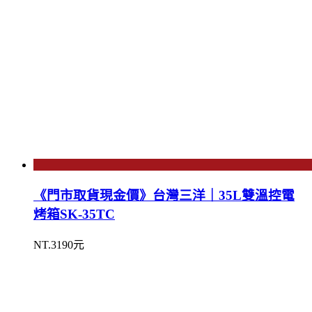
《門市取貨現金價》台灣三洋｜35L雙溫控電
烤箱SK-35TC
NT.3190元