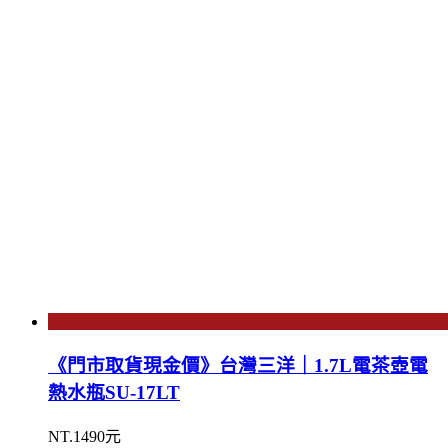
《門市取貨現金價》台灣三洋｜1.7L電茶壺電
熱水瓶SU-17LT
NT.1490元