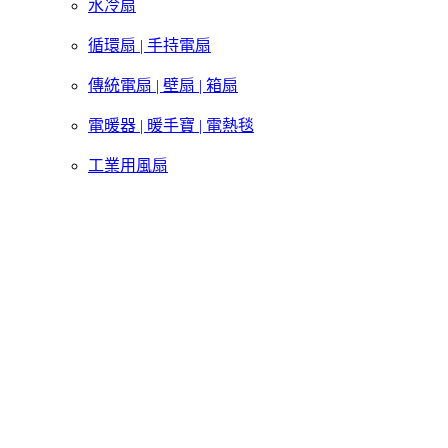
水冷扇
循環扇 | 手持電扇
傳統電扇 | 壁扇 | 箱扇
電暖器 | 暖手寶 | 電熱毯
工業用風扇