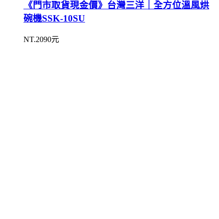
《門市取貨現金價》台灣三洋｜全方位溫風烘
碗機SSK-10SU
NT.2090元