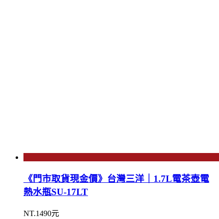
《門市取貨現金價》台灣三洋｜1.7L電茶壺電
熱水瓶SU-17LT
NT.1490元