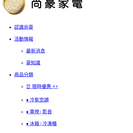
認識尚豪
活動情報
最新消息
豪知識
商品分類
⏰ 限時優惠 ⚡⚡
♦ 冷氣空調
♦ 電視 | 影音
♦ 冰箱 | 冷凍櫃