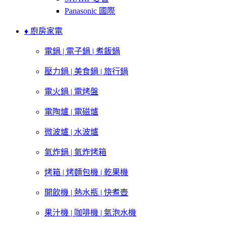
Panasonic 國際
♦ 廚房家電
電鍋 | 電子鍋 | 煮飯鍋
壓力鍋 | 美食鍋 | 旅行鍋
電火鍋 | 電烤盤
電陶爐 | 電磁爐
微波爐 | 水波爐
氣炸鍋 | 氣炸烤箱
烤箱 | 烤麵包機 | 乾果機
開飲機 | 熱水瓶 | 快煮壺
果汁機 | 咖啡機 | 氣泡水機