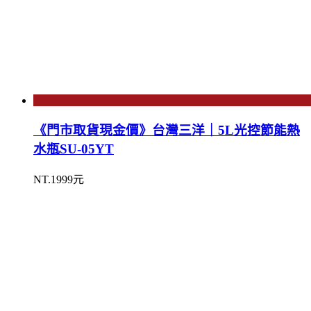
《門市取貨現金價》台灣三洋｜5L光控節能熱
水瓶SU-05YT
NT.1999元