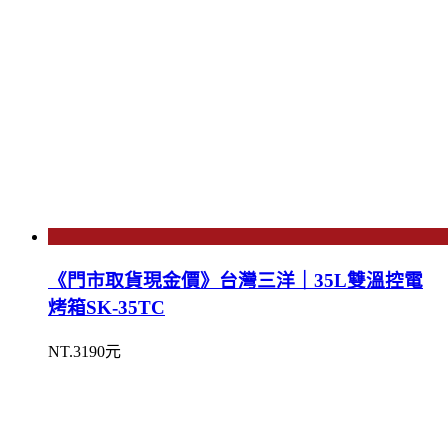
《門市取貨現金價》台灣三洋｜35L雙溫控電
烤箱SK-35TC
NT.3190元