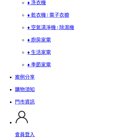
♦ 洗衣機
♦ 乾衣機 | 電子衣櫥
♦ 空氣清淨機 | 除濕機
♦ 廚房家電
♦ 生活家電
♦ 季節家電
案例分享
購物須知
門市資訊
會員登入