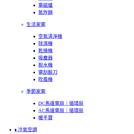
電磁爐
氣炸鍋
生活家電
空氣清淨機
除濕機
乾燥機
吸塵器
脫水機
電刮鬍刀
吹風機
季節家電
DC馬達電扇｜循環扇
AC馬達電扇｜循環扇
暖手寶
♦ 冷氣空調