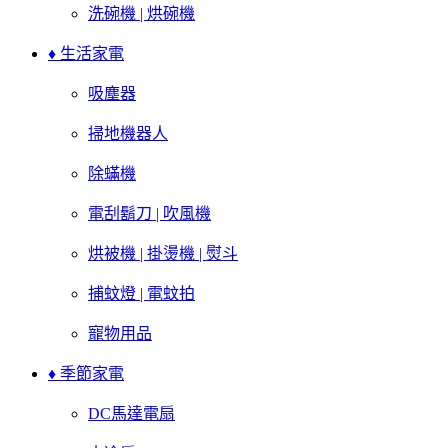
洗碗機 | 烘碗機
♦ 生活家電
吸塵器
掃地機器人
除蟎機
電刮鬍刀 | 吹風機
烘被機 | 掛燙機 | 熨斗
捕蚊燈 | 電蚊拍
寵物用品
♦ 季節家電
DC馬達電扇