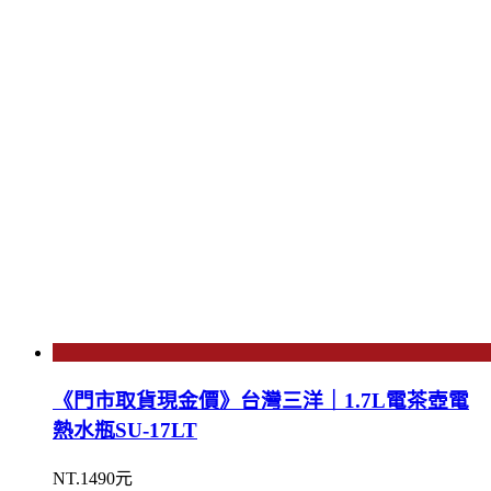
《門市取貨現金價》台灣三洋｜1.7L電茶壺電
熱水瓶SU-17LT
NT.1490元