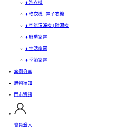
♦ 洗衣機
♦ 乾衣機 | 電子衣櫥
♦ 空氣清淨機 | 除濕機
♦ 廚房家電
♦ 生活家電
♦ 季節家電
案例分享
購物須知
門市資訊
會員登入