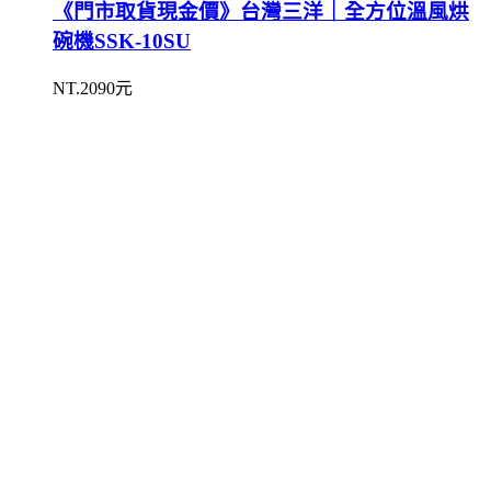
《門市取貨現金價》台灣三洋｜全方位溫風烘
碗機SSK-10SU
NT.2090元