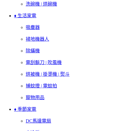
洗碗機 | 烘碗機
♦ 生活家電
吸塵器
掃地機器人
除蟎機
電刮鬍刀 | 吹風機
烘被機 | 掛燙機 | 熨斗
捕蚊燈 | 電蚊拍
寵物用品
♦ 季節家電
DC馬達電扇