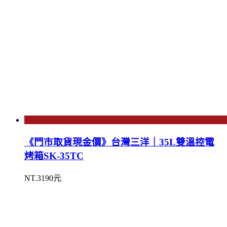
《門市取貨現金價》台灣三洋｜35L雙溫控電
烤箱SK-35TC
NT.3190元