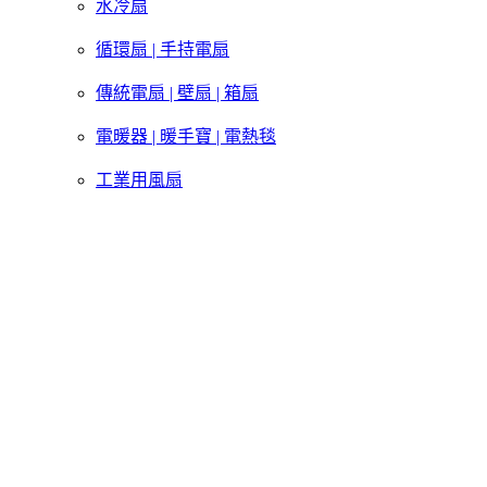
水冷扇
循環扇 | 手持電扇
傳統電扇 | 壁扇 | 箱扇
電暖器 | 暖手寶 | 電熱毯
工業用風扇