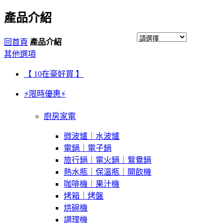
產品介紹
回首頁
產品介紹
其他選項
【 10在豪好買 】
⚡限時優惠⚡
廚房家電
微波爐｜水波爐
電鍋｜電子鍋
旅行鍋｜電火鍋｜鴛鴦鍋
熱水瓶｜保溫瓶｜開飲機
咖啡機｜果汁機
烤箱｜烤盤
烘碗機
調理機