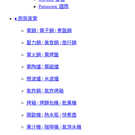
Panasonic 國際
♦ 廚房家電
電鍋 | 電子鍋 | 煮飯鍋
壓力鍋 | 美食鍋 | 旅行鍋
電火鍋 | 電烤盤
電陶爐 | 電磁爐
微波爐 | 水波爐
氣炸鍋 | 氣炸烤箱
烤箱 | 烤麵包機 | 乾果機
開飲機 | 熱水瓶 | 快煮壺
果汁機 | 咖啡機 | 氣泡水機