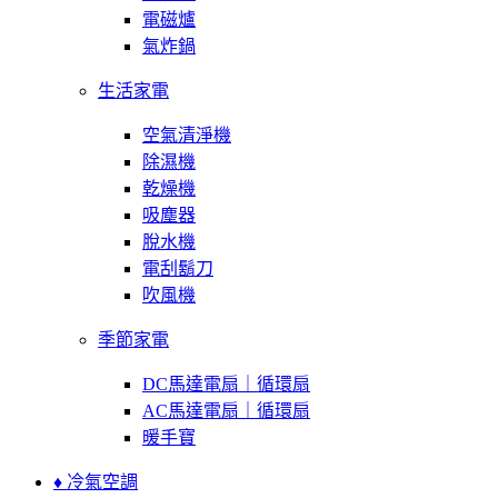
電磁爐
氣炸鍋
生活家電
空氣清淨機
除濕機
乾燥機
吸塵器
脫水機
電刮鬍刀
吹風機
季節家電
DC馬達電扇｜循環扇
AC馬達電扇｜循環扇
暖手寶
♦ 冷氣空調