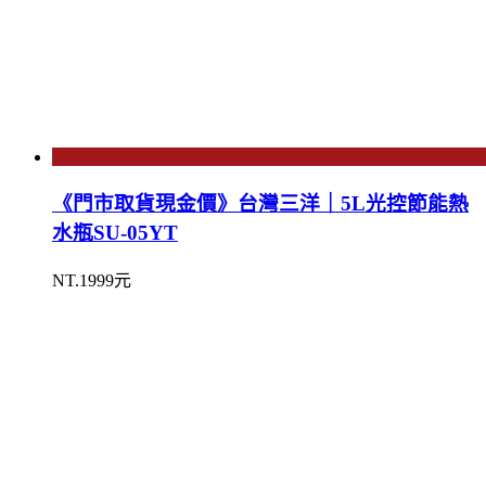
《門市取貨現金價》台灣三洋｜5L光控節能熱
水瓶SU-05YT
NT.1999元