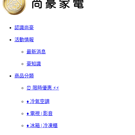
認識尚豪
活動情報
最新消息
豪知識
商品分類
⏰ 限時優惠 ⚡⚡
♦ 冷氣空調
♦ 電視 | 影音
♦ 冰箱 | 冷凍櫃