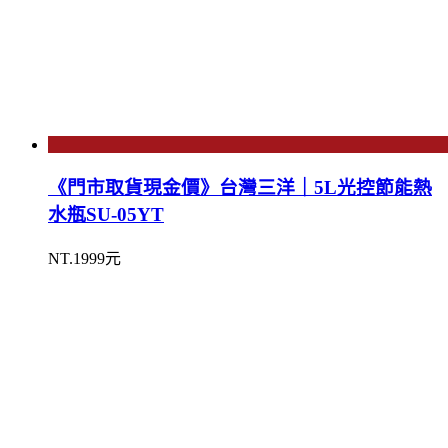
《門市取貨現金價》台灣三洋｜5L光控節能熱
水瓶SU-05YT
NT.1999元