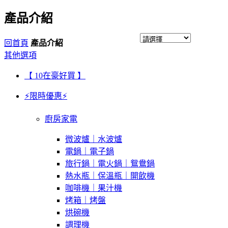
產品介紹
回首頁
產品介紹
其他選項
【 10在豪好買 】
⚡限時優惠⚡
廚房家電
微波爐｜水波爐
電鍋｜電子鍋
旅行鍋｜電火鍋｜鴛鴦鍋
熱水瓶｜保溫瓶｜開飲機
咖啡機｜果汁機
烤箱｜烤盤
烘碗機
調理機