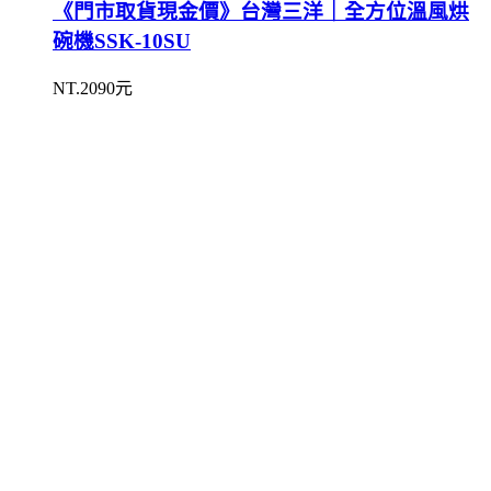
《門市取貨現金價》台灣三洋｜全方位溫風烘
碗機SSK-10SU
NT.2090元