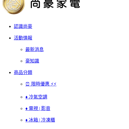
認識尚豪
活動情報
最新消息
豪知識
商品分類
⏰ 限時優惠 ⚡⚡
♦ 冷氣空調
♦ 電視 | 影音
♦ 冰箱 | 冷凍櫃