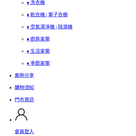
♦ 洗衣機
♦ 乾衣機 | 電子衣櫥
♦ 空氣清淨機 | 除濕機
♦ 廚房家電
♦ 生活家電
♦ 季節家電
案例分享
購物須知
門市資訊
會員登入