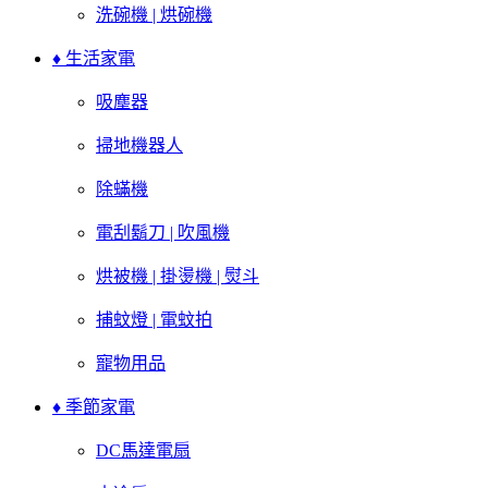
洗碗機 | 烘碗機
♦ 生活家電
吸塵器
掃地機器人
除蟎機
電刮鬍刀 | 吹風機
烘被機 | 掛燙機 | 熨斗
捕蚊燈 | 電蚊拍
寵物用品
♦ 季節家電
DC馬達電扇