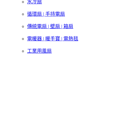
水冷扇
循環扇 | 手持電扇
傳統電扇 | 壁扇 | 箱扇
電暖器 | 暖手寶 | 電熱毯
工業用風扇