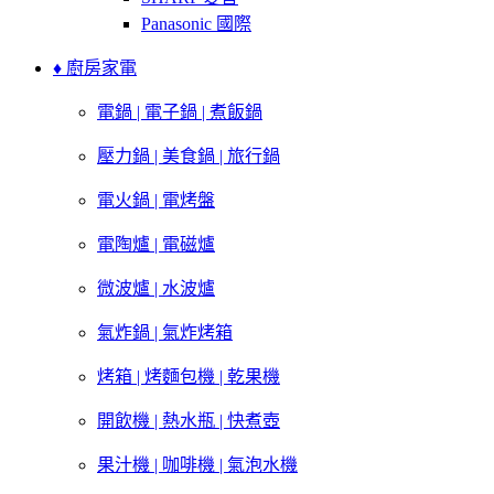
Panasonic 國際
♦ 廚房家電
電鍋 | 電子鍋 | 煮飯鍋
壓力鍋 | 美食鍋 | 旅行鍋
電火鍋 | 電烤盤
電陶爐 | 電磁爐
微波爐 | 水波爐
氣炸鍋 | 氣炸烤箱
烤箱 | 烤麵包機 | 乾果機
開飲機 | 熱水瓶 | 快煮壺
果汁機 | 咖啡機 | 氣泡水機