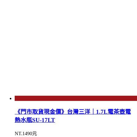
《門市取貨現金價》台灣三洋｜1.7L電茶壺電
熱水瓶SU-17LT
NT.1490元