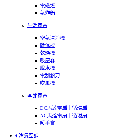
電磁爐
氣炸鍋
生活家電
空氣清淨機
除濕機
乾燥機
吸塵器
脫水機
電刮鬍刀
吹風機
季節家電
DC馬達電扇｜循環扇
AC馬達電扇｜循環扇
暖手寶
♦ 冷氣空調