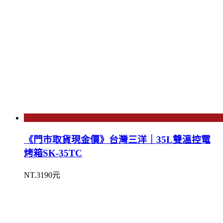
《門市取貨現金價》台灣三洋｜35L雙溫控電
烤箱SK-35TC
NT.3190元