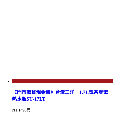
《門市取貨現金價》台灣三洋｜1.7L電茶壺電
熱水瓶SU-17LT
NT.1490元