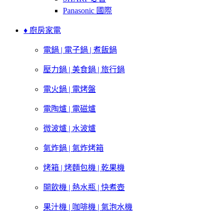
Panasonic 國際
♦ 廚房家電
電鍋 | 電子鍋 | 煮飯鍋
壓力鍋 | 美食鍋 | 旅行鍋
電火鍋 | 電烤盤
電陶爐 | 電磁爐
微波爐 | 水波爐
氣炸鍋 | 氣炸烤箱
烤箱 | 烤麵包機 | 乾果機
開飲機 | 熱水瓶 | 快煮壺
果汁機 | 咖啡機 | 氣泡水機