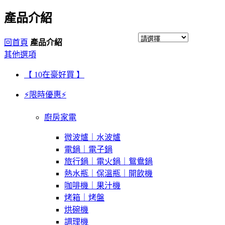
產品介紹
回首頁
產品介紹
其他選項
【 10在豪好買 】
⚡限時優惠⚡
廚房家電
微波爐｜水波爐
電鍋｜電子鍋
旅行鍋｜電火鍋｜鴛鴦鍋
熱水瓶｜保溫瓶｜開飲機
咖啡機｜果汁機
烤箱｜烤盤
烘碗機
調理機