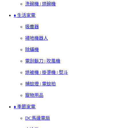
洗碗機 | 烘碗機
♦ 生活家電
吸塵器
掃地機器人
除蟎機
電刮鬍刀 | 吹風機
烘被機 | 掛燙機 | 熨斗
捕蚊燈 | 電蚊拍
寵物用品
♦ 季節家電
DC馬達電扇