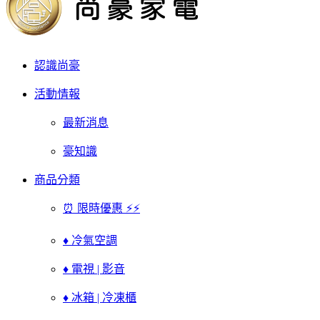
認識尚豪
活動情報
最新消息
豪知識
商品分類
⏰ 限時優惠 ⚡⚡
♦ 冷氣空調
♦ 電視 | 影音
♦ 冰箱 | 冷凍櫃