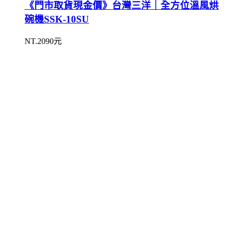
《門市取貨現金價》台灣三洋｜全方位溫風烘
碗機SSK-10SU
NT.2090元