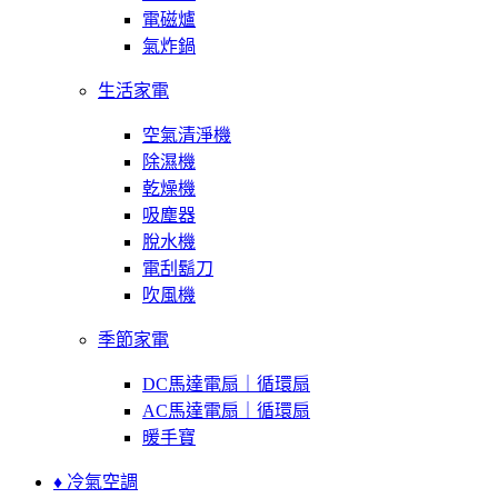
電磁爐
氣炸鍋
生活家電
空氣清淨機
除濕機
乾燥機
吸塵器
脫水機
電刮鬍刀
吹風機
季節家電
DC馬達電扇｜循環扇
AC馬達電扇｜循環扇
暖手寶
♦ 冷氣空調