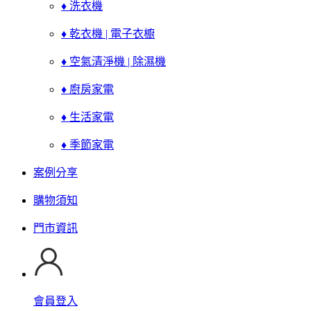
♦ 洗衣機
♦ 乾衣機 | 電子衣櫥
♦ 空氣清淨機 | 除濕機
♦ 廚房家電
♦ 生活家電
♦ 季節家電
案例分享
購物須知
門市資訊
會員登入