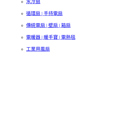
水冷扇
循環扇 | 手持電扇
傳統電扇 | 壁扇 | 箱扇
電暖器 | 暖手寶 | 電熱毯
工業用風扇