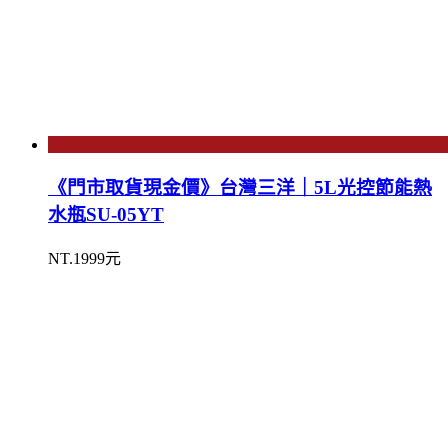
《門市取貨現金價》台灣三洋｜5L光控節能熱
水瓶SU-05YT
NT.1999元