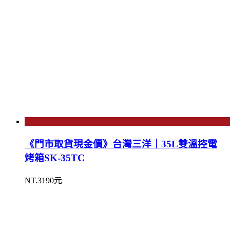
《門市取貨現金價》台灣三洋｜35L雙溫控電
烤箱SK-35TC
NT.3190元