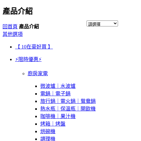
產品介紹
回首頁
產品介紹
其他選項
【 10在豪好買 】
⚡限時優惠⚡
廚房家電
微波爐｜水波爐
電鍋｜電子鍋
旅行鍋｜電火鍋｜鴛鴦鍋
熱水瓶｜保溫瓶｜開飲機
咖啡機｜果汁機
烤箱｜烤盤
烘碗機
調理機