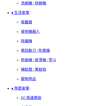
洗碗機 | 烘碗機
♦ 生活家電
吸塵器
掃地機器人
除蟎機
電刮鬍刀 | 吹風機
烘被機 | 掛燙機 | 熨斗
捕蚊燈 | 電蚊拍
寵物用品
♦ 季節家電
DC馬達電扇