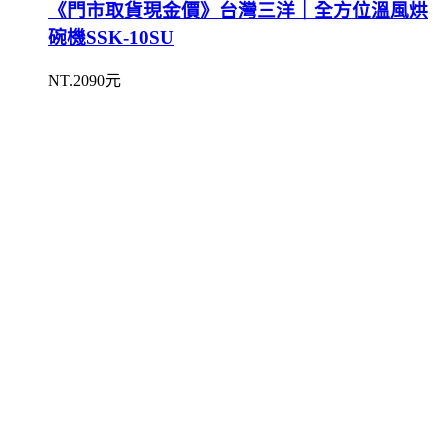
《門市取貨現金價》台灣三洋｜全方位溫風烘
碗機SSK-10SU
NT.2090元