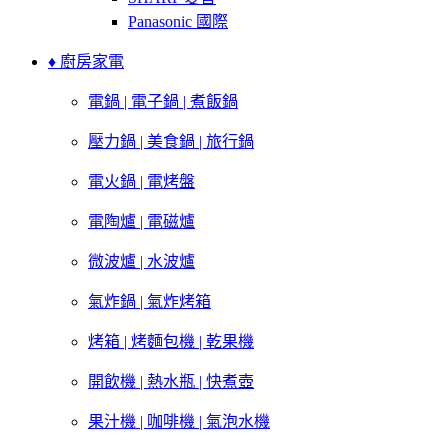
Panasonic 國際
♦ 廚房家電
電鍋 | 電子鍋 | 煮飯鍋
壓力鍋 | 美食鍋 | 旅行鍋
電火鍋 | 電烤盤
電陶爐 | 電磁爐
微波爐 | 水波爐
氣炸鍋 | 氣炸烤箱
烤箱 | 烤麵包機 | 乾果機
開飲機 | 熱水瓶 | 快煮壺
果汁機 | 咖啡機 | 氣泡水機