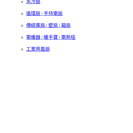
水冷扇
循環扇 | 手持電扇
傳統電扇 | 壁扇 | 箱扇
電暖器 | 暖手寶 | 電熱毯
工業用風扇