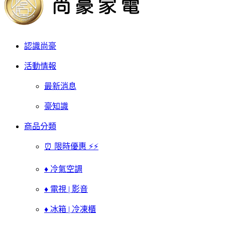
認識尚豪
活動情報
最新消息
豪知識
商品分類
⏰ 限時優惠 ⚡⚡
♦ 冷氣空調
♦ 電視 | 影音
♦ 冰箱 | 冷凍櫃