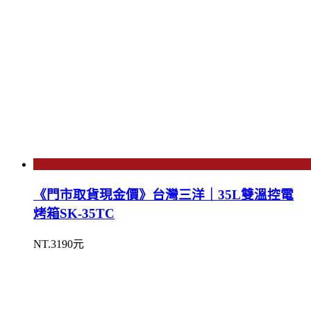
《門市取貨現金價》台灣三洋｜35L雙溫控電
烤箱SK-35TC
NT.3190元