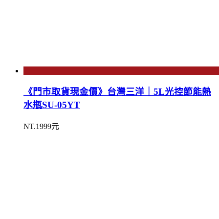
《門市取貨現金價》台灣三洋｜5L光控節能熱
水瓶SU-05YT
NT.1999元