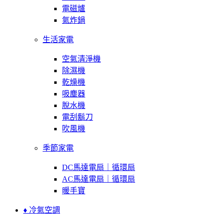
電磁爐
氣炸鍋
生活家電
空氣清淨機
除濕機
乾燥機
吸塵器
脫水機
電刮鬍刀
吹風機
季節家電
DC馬達電扇｜循環扇
AC馬達電扇｜循環扇
暖手寶
♦ 冷氣空調