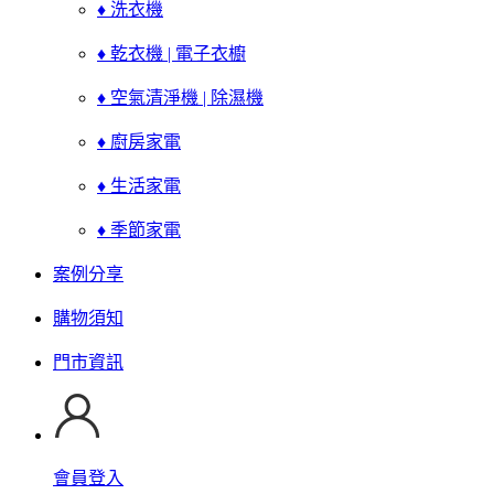
♦ 洗衣機
♦ 乾衣機 | 電子衣櫥
♦ 空氣清淨機 | 除濕機
♦ 廚房家電
♦ 生活家電
♦ 季節家電
案例分享
購物須知
門市資訊
會員登入