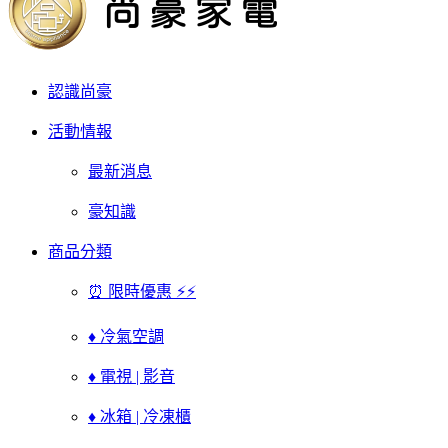
認識尚豪
活動情報
最新消息
豪知識
商品分類
⏰ 限時優惠 ⚡⚡
♦ 冷氣空調
♦ 電視 | 影音
♦ 冰箱 | 冷凍櫃