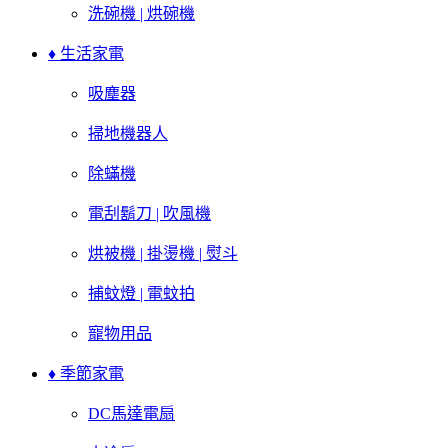
洗碗機 | 烘碗機
♦ 生活家電
吸塵器
掃地機器人
除蟎機
電刮鬍刀 | 吹風機
烘被機 | 掛燙機 | 熨斗
捕蚊燈 | 電蚊拍
寵物用品
♦ 季節家電
DC馬達電扇