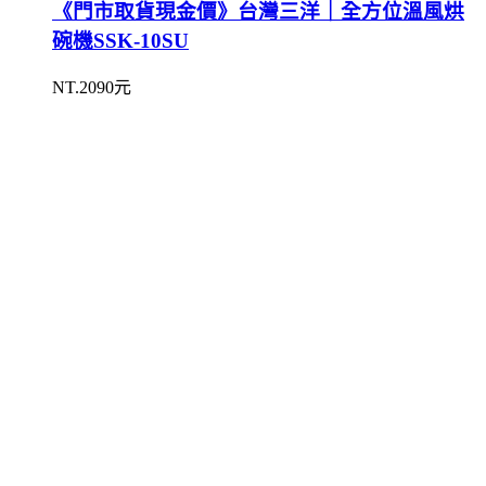
《門市取貨現金價》台灣三洋｜全方位溫風烘
碗機SSK-10SU
NT.2090元