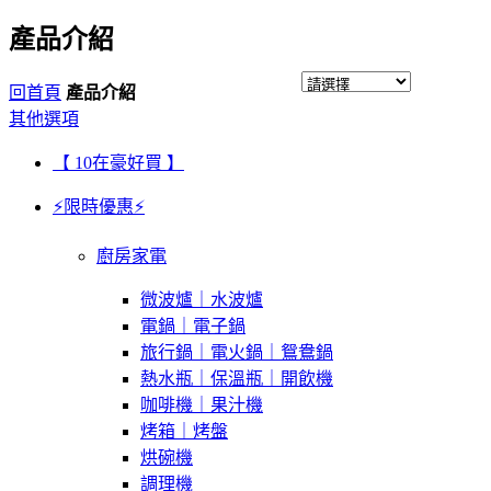
產品介紹
回首頁
產品介紹
其他選項
【 10在豪好買 】
⚡限時優惠⚡
廚房家電
微波爐｜水波爐
電鍋｜電子鍋
旅行鍋｜電火鍋｜鴛鴦鍋
熱水瓶｜保溫瓶｜開飲機
咖啡機｜果汁機
烤箱｜烤盤
烘碗機
調理機