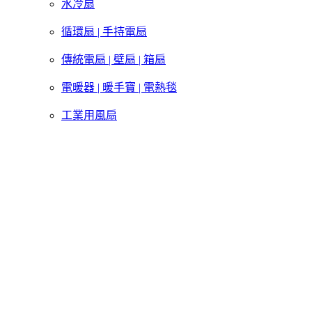
水冷扇
循環扇 | 手持電扇
傳統電扇 | 壁扇 | 箱扇
電暖器 | 暖手寶 | 電熱毯
工業用風扇