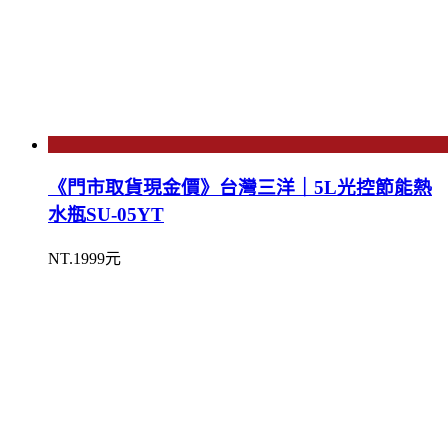
《門市取貨現金價》台灣三洋｜5L光控節能熱
水瓶SU-05YT
NT.1999元