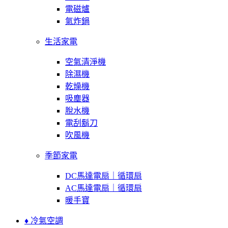
電磁爐
氣炸鍋
生活家電
空氣清淨機
除濕機
乾燥機
吸塵器
脫水機
電刮鬍刀
吹風機
季節家電
DC馬達電扇｜循環扇
AC馬達電扇｜循環扇
暖手寶
♦ 冷氣空調