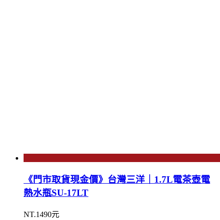
《門市取貨現金價》台灣三洋｜1.7L電茶壺電
熱水瓶SU-17LT
NT.1490元