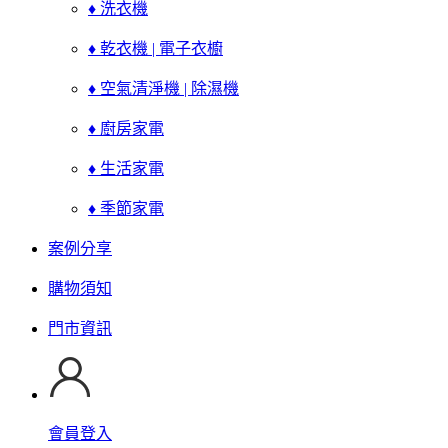
♦ 洗衣機
♦ 乾衣機 | 電子衣櫥
♦ 空氣清淨機 | 除濕機
♦ 廚房家電
♦ 生活家電
♦ 季節家電
案例分享
購物須知
門市資訊
會員登入