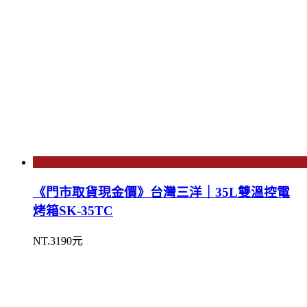
《門市取貨現金價》台灣三洋｜35L雙溫控電
烤箱SK-35TC
NT.3190元