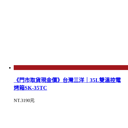
《門市取貨現金價》台灣三洋｜35L雙溫控電
烤箱SK-35TC
NT.3190元