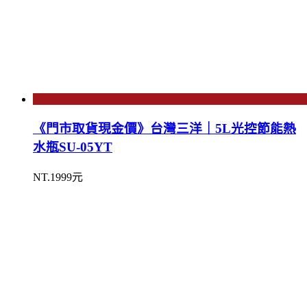
《門市取貨現金價》台灣三洋｜5L光控節能熱
水瓶SU-05YT
NT.1999元