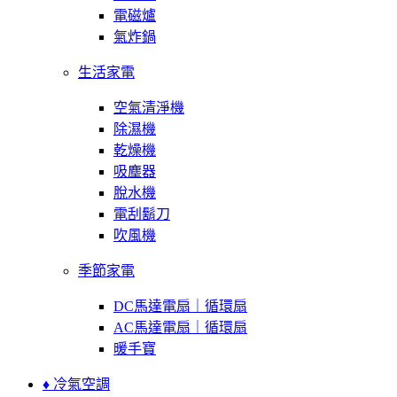
電磁爐
氣炸鍋
生活家電
空氣清淨機
除濕機
乾燥機
吸塵器
脫水機
電刮鬍刀
吹風機
季節家電
DC馬達電扇｜循環扇
AC馬達電扇｜循環扇
暖手寶
♦ 冷氣空調