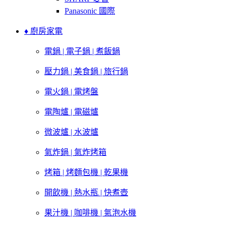
Panasonic 國際
♦ 廚房家電
電鍋 | 電子鍋 | 煮飯鍋
壓力鍋 | 美食鍋 | 旅行鍋
電火鍋 | 電烤盤
電陶爐 | 電磁爐
微波爐 | 水波爐
氣炸鍋 | 氣炸烤箱
烤箱 | 烤麵包機 | 乾果機
開飲機 | 熱水瓶 | 快煮壺
果汁機 | 咖啡機 | 氣泡水機