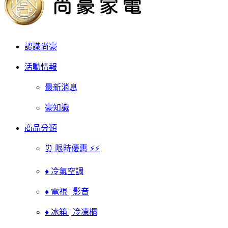
認識尚豪
活動情報
最新消息
豪知識
商品分類
⏰ 限時優惠 ⚡⚡
♦ 冷氣空調
♦ 電視 | 影音
♦ 冰箱 | 冷凍櫃