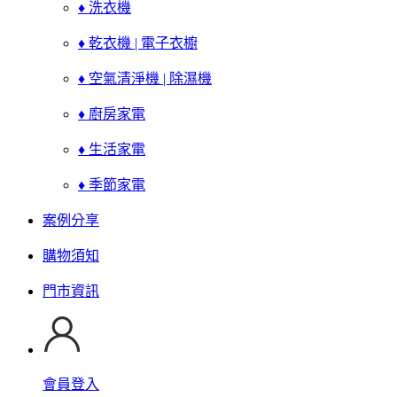
♦ 洗衣機
♦ 乾衣機 | 電子衣櫥
♦ 空氣清淨機 | 除濕機
♦ 廚房家電
♦ 生活家電
♦ 季節家電
案例分享
購物須知
門市資訊
會員登入