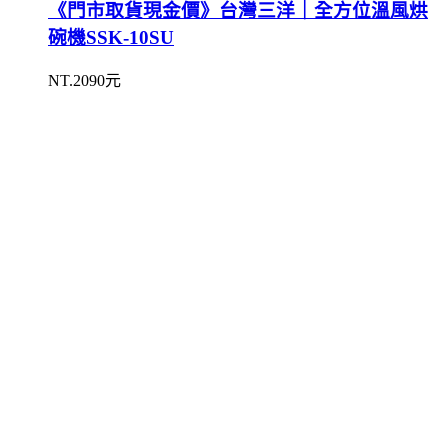
《門市取貨現金價》台灣三洋｜全方位溫風烘
碗機SSK-10SU
NT.2090元