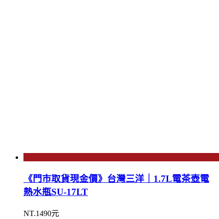
《門市取貨現金價》台灣三洋｜1.7L電茶壺電
熱水瓶SU-17LT
NT.1490元