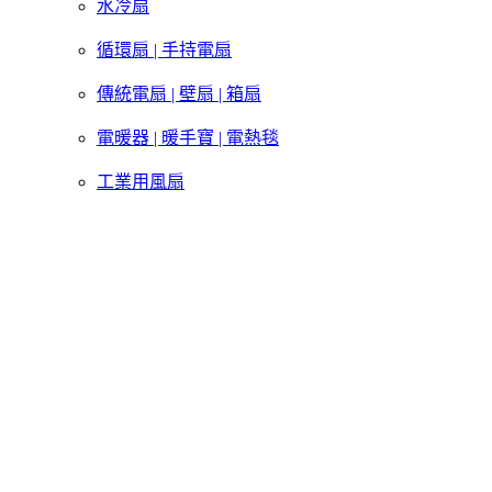
水冷扇
循環扇 | 手持電扇
傳統電扇 | 壁扇 | 箱扇
電暖器 | 暖手寶 | 電熱毯
工業用風扇