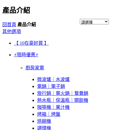
產品介紹
回首頁
產品介紹
其他選項
【 10在豪好買 】
⚡限時優惠⚡
廚房家電
微波爐｜水波爐
電鍋｜電子鍋
旅行鍋｜電火鍋｜鴛鴦鍋
熱水瓶｜保溫瓶｜開飲機
咖啡機｜果汁機
烤箱｜烤盤
烘碗機
調理機