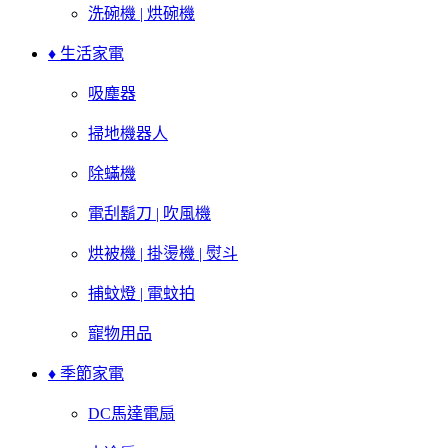
洗碗機 | 烘碗機
♦ 生活家電
吸塵器
掃地機器人
除蟎機
電刮鬍刀 | 吹風機
烘被機 | 掛燙機 | 熨斗
捕蚊燈 | 電蚊拍
寵物用品
♦ 季節家電
DC馬達電扇