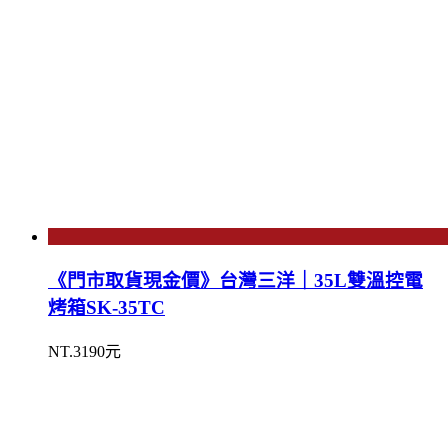
《門市取貨現金價》台灣三洋｜35L雙溫控電
烤箱SK-35TC
NT.3190元