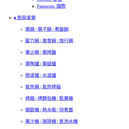
Panasonic 國際
♦ 廚房家電
電鍋 | 電子鍋 | 煮飯鍋
壓力鍋 | 美食鍋 | 旅行鍋
電火鍋 | 電烤盤
電陶爐 | 電磁爐
微波爐 | 水波爐
氣炸鍋 | 氣炸烤箱
烤箱 | 烤麵包機 | 乾果機
開飲機 | 熱水瓶 | 快煮壺
果汁機 | 咖啡機 | 氣泡水機