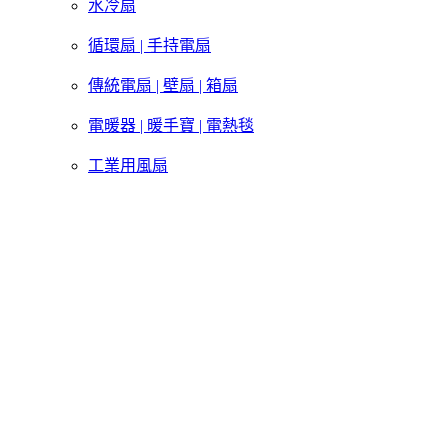
水冷扇
循環扇 | 手持電扇
傳統電扇 | 壁扇 | 箱扇
電暖器 | 暖手寶 | 電熱毯
工業用風扇