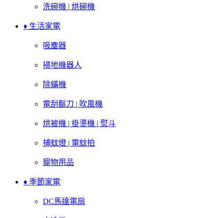
洗碗機 | 烘碗機
♦ 生活家電
吸塵器
掃地機器人
除蟎機
電刮鬍刀 | 吹風機
烘被機 | 掛燙機 | 熨斗
捕蚊燈 | 電蚊拍
寵物用品
♦ 季節家電
DC馬達電扇