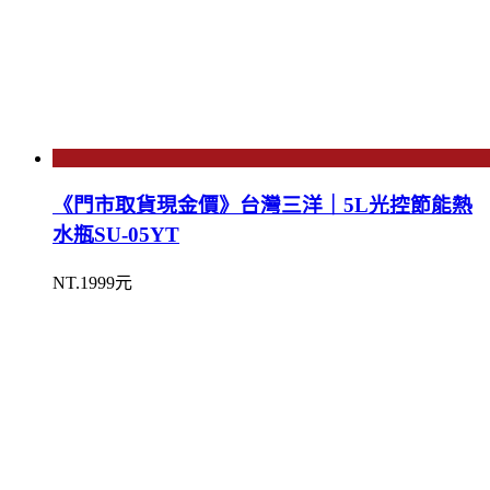
《門市取貨現金價》台灣三洋｜5L光控節能熱
水瓶SU-05YT
NT.1999元