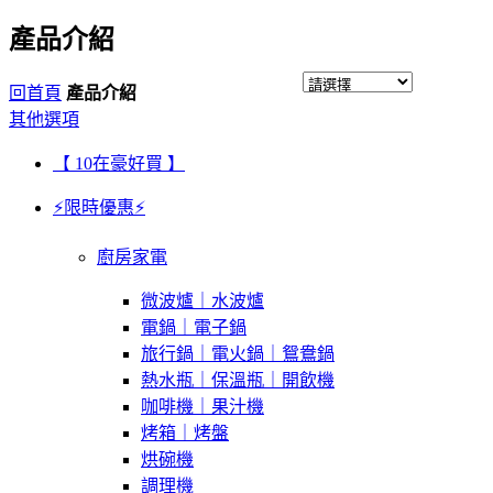
產品介紹
回首頁
產品介紹
其他選項
【 10在豪好買 】
⚡限時優惠⚡
廚房家電
微波爐｜水波爐
電鍋｜電子鍋
旅行鍋｜電火鍋｜鴛鴦鍋
熱水瓶｜保溫瓶｜開飲機
咖啡機｜果汁機
烤箱｜烤盤
烘碗機
調理機