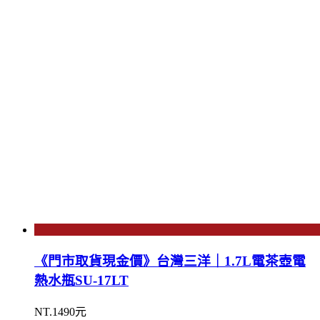
《門市取貨現金價》台灣三洋｜1.7L電茶壺電
熱水瓶SU-17LT
NT.1490元