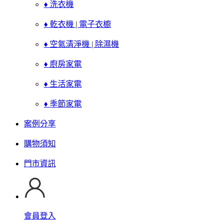
♦ 洗衣機
♦ 乾衣機 | 電子衣櫥
♦ 空氣清淨機 | 除濕機
♦ 廚房家電
♦ 生活家電
♦ 季節家電
案例分享
購物須知
門市資訊
會員登入