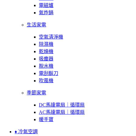
電磁爐
氣炸鍋
生活家電
空氣清淨機
除濕機
乾燥機
吸塵器
脫水機
電刮鬍刀
吹風機
季節家電
DC馬達電扇｜循環扇
AC馬達電扇｜循環扇
暖手寶
♦ 冷氣空調