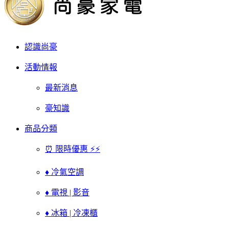
認識尚豪
活動情報
最新消息
豪知識
商品分類
⏰ 限時優惠 ⚡⚡
♦ 冷氣空調
♦ 電視 | 影音
♦ 冰箱 | 冷凍櫃