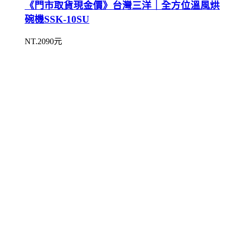
《門市取貨現金價》台灣三洋｜全方位溫風烘
碗機SSK-10SU
NT.2090元