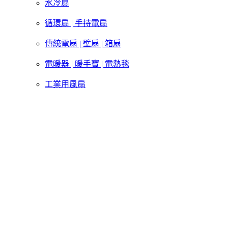
水冷扇
循環扇 | 手持電扇
傳統電扇 | 壁扇 | 箱扇
電暖器 | 暖手寶 | 電熱毯
工業用風扇