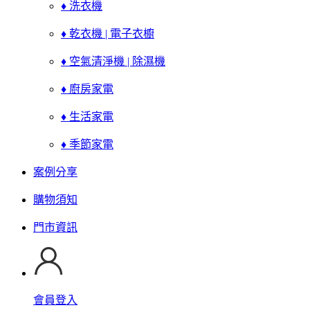
♦ 洗衣機
♦ 乾衣機 | 電子衣櫥
♦ 空氣清淨機 | 除濕機
♦ 廚房家電
♦ 生活家電
♦ 季節家電
案例分享
購物須知
門市資訊
會員登入