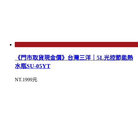
《門市取貨現金價》台灣三洋｜5L光控節能熱
水瓶SU-05YT
NT.1999元