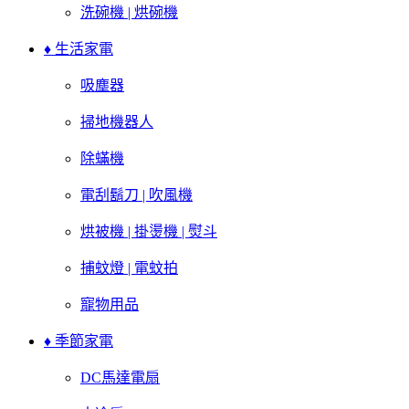
洗碗機 | 烘碗機
♦ 生活家電
吸塵器
掃地機器人
除蟎機
電刮鬍刀 | 吹風機
烘被機 | 掛燙機 | 熨斗
捕蚊燈 | 電蚊拍
寵物用品
♦ 季節家電
DC馬達電扇