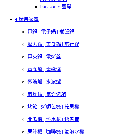
Panasonic 國際
♦ 廚房家電
電鍋 | 電子鍋 | 煮飯鍋
壓力鍋 | 美食鍋 | 旅行鍋
電火鍋 | 電烤盤
電陶爐 | 電磁爐
微波爐 | 水波爐
氣炸鍋 | 氣炸烤箱
烤箱 | 烤麵包機 | 乾果機
開飲機 | 熱水瓶 | 快煮壺
果汁機 | 咖啡機 | 氣泡水機