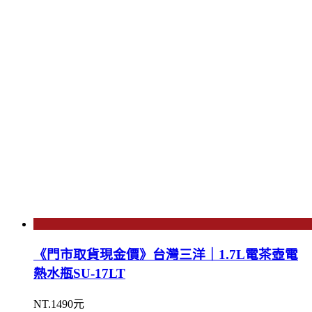
《門市取貨現金價》台灣三洋｜1.7L電茶壺電
熱水瓶SU-17LT
NT.1490元