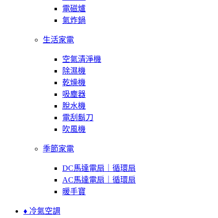
電磁爐
氣炸鍋
生活家電
空氣清淨機
除濕機
乾燥機
吸塵器
脫水機
電刮鬍刀
吹風機
季節家電
DC馬達電扇｜循環扇
AC馬達電扇｜循環扇
暖手寶
♦ 冷氣空調