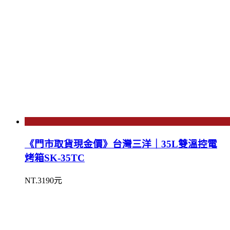
《門市取貨現金價》台灣三洋｜35L雙溫控電
烤箱SK-35TC
NT.3190元