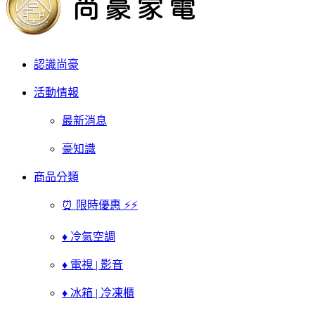
認識尚豪
活動情報
最新消息
豪知識
商品分類
⏰ 限時優惠 ⚡⚡
♦ 冷氣空調
♦ 電視 | 影音
♦ 冰箱 | 冷凍櫃