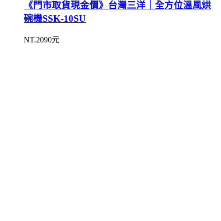
《門市取貨現金價》台灣三洋｜全方位溫風烘
碗機SSK-10SU
NT.2090元