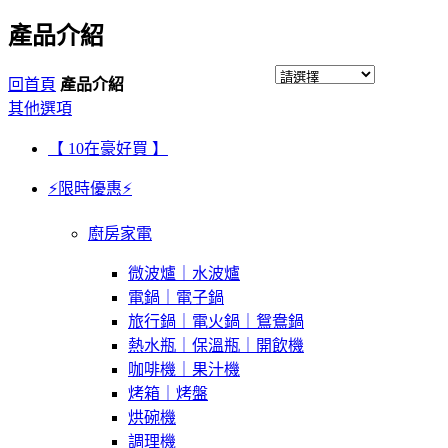
產品介紹
回首頁
產品介紹
其他選項
【 10在豪好買 】
⚡限時優惠⚡
廚房家電
微波爐｜水波爐
電鍋｜電子鍋
旅行鍋｜電火鍋｜鴛鴦鍋
熱水瓶｜保溫瓶｜開飲機
咖啡機｜果汁機
烤箱｜烤盤
烘碗機
調理機