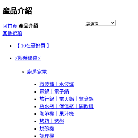
產品介紹
回首頁
產品介紹
其他選項
【 10在豪好買 】
⚡限時優惠⚡
廚房家電
微波爐｜水波爐
電鍋｜電子鍋
旅行鍋｜電火鍋｜鴛鴦鍋
熱水瓶｜保溫瓶｜開飲機
咖啡機｜果汁機
烤箱｜烤盤
烘碗機
調理機