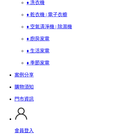
♦ 洗衣機
♦ 乾衣機 | 電子衣櫥
♦ 空氣清淨機 | 除濕機
♦ 廚房家電
♦ 生活家電
♦ 季節家電
案例分享
購物須知
門市資訊
會員登入