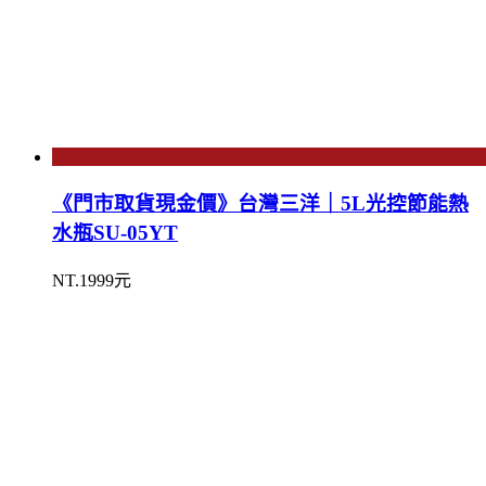
《門市取貨現金價》台灣三洋｜5L光控節能熱
水瓶SU-05YT
NT.1999元