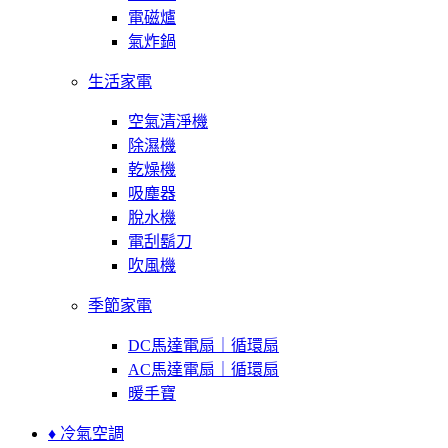
電磁爐
氣炸鍋
生活家電
空氣清淨機
除濕機
乾燥機
吸塵器
脫水機
電刮鬍刀
吹風機
季節家電
DC馬達電扇｜循環扇
AC馬達電扇｜循環扇
暖手寶
♦ 冷氣空調