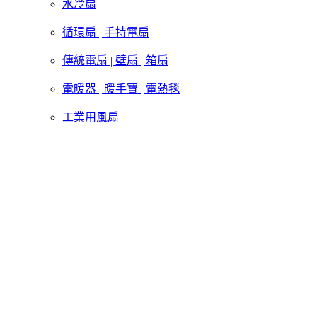
水冷扇
循環扇 | 手持電扇
傳統電扇 | 壁扇 | 箱扇
電暖器 | 暖手寶 | 電熱毯
工業用風扇