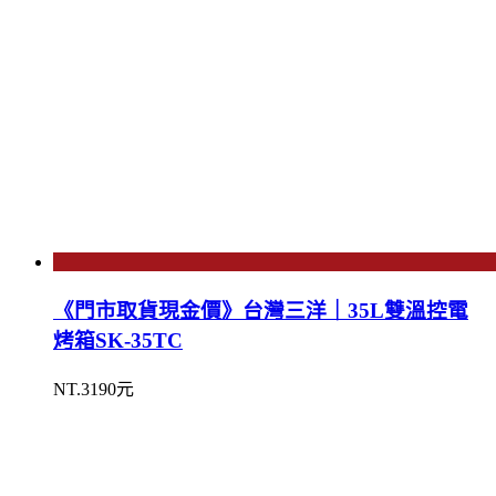
《門市取貨現金價》台灣三洋｜35L雙溫控電
烤箱SK-35TC
NT.3190元