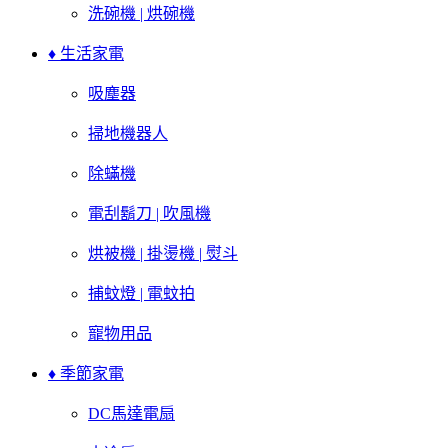
洗碗機 | 烘碗機
♦ 生活家電
吸塵器
掃地機器人
除蟎機
電刮鬍刀 | 吹風機
烘被機 | 掛燙機 | 熨斗
捕蚊燈 | 電蚊拍
寵物用品
♦ 季節家電
DC馬達電扇