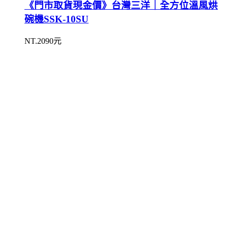
《門市取貨現金價》台灣三洋｜全方位溫風烘
碗機SSK-10SU
NT.2090元