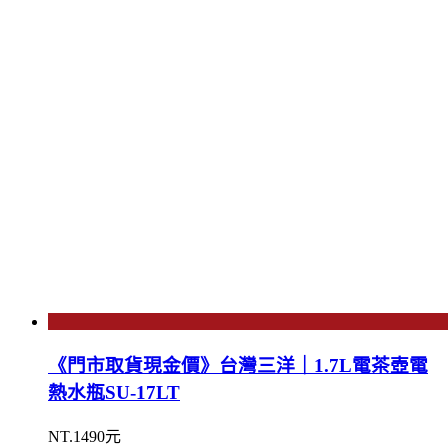
《門市取貨現金價》台灣三洋｜1.7L電茶壺電
熱水瓶SU-17LT
NT.1490元