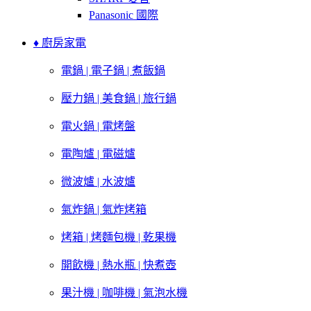
Panasonic 國際
♦ 廚房家電
電鍋 | 電子鍋 | 煮飯鍋
壓力鍋 | 美食鍋 | 旅行鍋
電火鍋 | 電烤盤
電陶爐 | 電磁爐
微波爐 | 水波爐
氣炸鍋 | 氣炸烤箱
烤箱 | 烤麵包機 | 乾果機
開飲機 | 熱水瓶 | 快煮壺
果汁機 | 咖啡機 | 氣泡水機