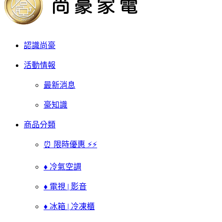
認識尚豪
活動情報
最新消息
豪知識
商品分類
⏰ 限時優惠 ⚡⚡
♦ 冷氣空調
♦ 電視 | 影音
♦ 冰箱 | 冷凍櫃