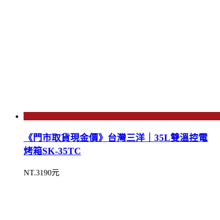
《門市取貨現金價》台灣三洋｜35L雙溫控電
烤箱SK-35TC
NT.3190元