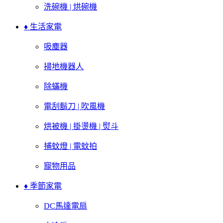
洗碗機 | 烘碗機
♦ 生活家電
吸塵器
掃地機器人
除蟎機
電刮鬍刀 | 吹風機
烘被機 | 掛燙機 | 熨斗
捕蚊燈 | 電蚊拍
寵物用品
♦ 季節家電
DC馬達電扇