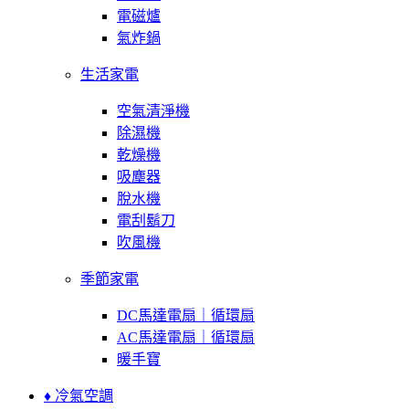
電磁爐
氣炸鍋
生活家電
空氣清淨機
除濕機
乾燥機
吸塵器
脫水機
電刮鬍刀
吹風機
季節家電
DC馬達電扇｜循環扇
AC馬達電扇｜循環扇
暖手寶
♦ 冷氣空調