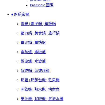
Panasonic 國際
♦ 廚房家電
電鍋 | 電子鍋 | 煮飯鍋
壓力鍋 | 美食鍋 | 旅行鍋
電火鍋 | 電烤盤
電陶爐 | 電磁爐
微波爐 | 水波爐
氣炸鍋 | 氣炸烤箱
烤箱 | 烤麵包機 | 乾果機
開飲機 | 熱水瓶 | 快煮壺
果汁機 | 咖啡機 | 氣泡水機