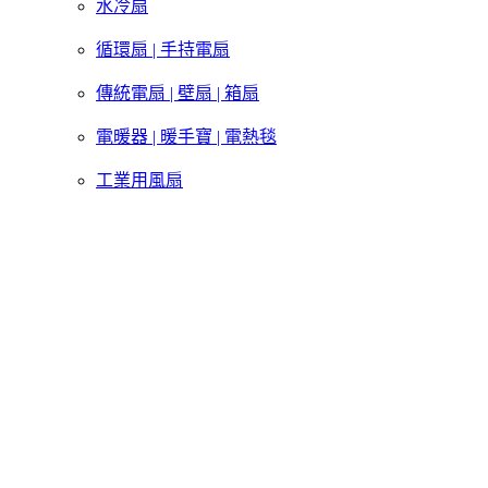
水冷扇
循環扇 | 手持電扇
傳統電扇 | 壁扇 | 箱扇
電暖器 | 暖手寶 | 電熱毯
工業用風扇