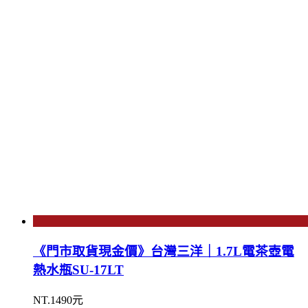
《門市取貨現金價》台灣三洋｜1.7L電茶壺電
熱水瓶SU-17LT
NT.1490元