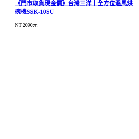
《門市取貨現金價》台灣三洋｜全方位溫風烘
碗機SSK-10SU
NT.2090元