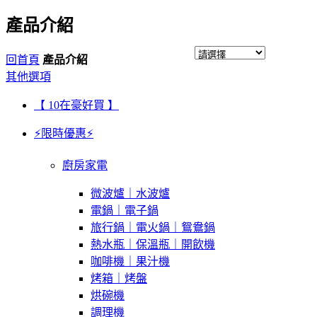
產品介紹
回首頁
產品介紹
其他選項
【 10在豪好買 】
⚡限時優惠⚡
廚房家電
微波爐｜水波爐
電鍋｜電子鍋
旅行鍋｜電火鍋｜鴛鴦鍋
熱水瓶｜保溫瓶｜開飲機
咖啡機｜果汁機
烤箱｜烤盤
烘碗機
調理機