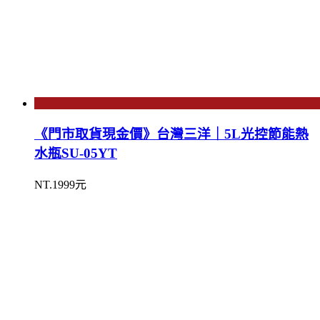
《門市取貨現金價》台灣三洋｜5L光控節能熱
水瓶SU-05YT
NT.1999元