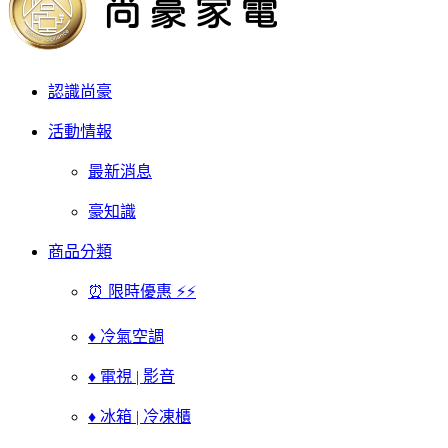
認識尚豪
活動情報
最新消息
豪知識
商品分類
⏰ 限時優惠 ⚡⚡
♦ 冷氣空調
♦ 電視 | 影音
♦ 冰箱 | 冷凍櫃