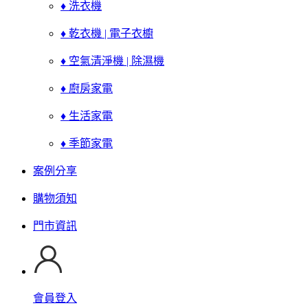
♦ 洗衣機
♦ 乾衣機 | 電子衣櫥
♦ 空氣清淨機 | 除濕機
♦ 廚房家電
♦ 生活家電
♦ 季節家電
案例分享
購物須知
門市資訊
會員登入