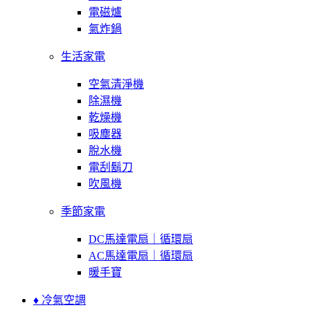
電磁爐
氣炸鍋
生活家電
空氣清淨機
除濕機
乾燥機
吸塵器
脫水機
電刮鬍刀
吹風機
季節家電
DC馬達電扇｜循環扇
AC馬達電扇｜循環扇
暖手寶
♦ 冷氣空調