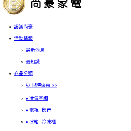
認識尚豪
活動情報
最新消息
豪知識
商品分類
⏰ 限時優惠 ⚡⚡
♦ 冷氣空調
♦ 電視 | 影音
♦ 冰箱 | 冷凍櫃