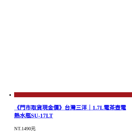
《門市取貨現金價》台灣三洋｜1.7L電茶壺電
熱水瓶SU-17LT
NT.1490元