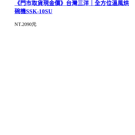
《門市取貨現金價》台灣三洋｜全方位溫風烘
碗機SSK-10SU
NT.2090元