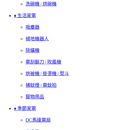
洗碗機 | 烘碗機
♦ 生活家電
吸塵器
掃地機器人
除蟎機
電刮鬍刀 | 吹風機
烘被機 | 掛燙機 | 熨斗
捕蚊燈 | 電蚊拍
寵物用品
♦ 季節家電
DC馬達電扇