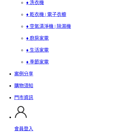
♦ 洗衣機
♦ 乾衣機 | 電子衣櫥
♦ 空氣清淨機 | 除濕機
♦ 廚房家電
♦ 生活家電
♦ 季節家電
案例分享
購物須知
門市資訊
會員登入