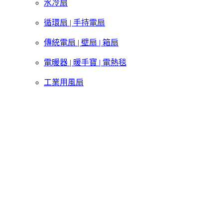
水冷扇
循環扇 | 手持電扇
傳統電扇 | 壁扇 | 箱扇
電暖器 | 暖手寶 | 電熱毯
工業用風扇