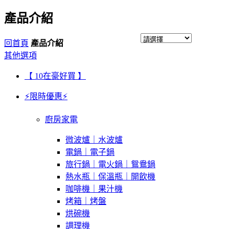
產品介紹
回首頁
產品介紹
其他選項
【 10在豪好買 】
⚡限時優惠⚡
廚房家電
微波爐｜水波爐
電鍋｜電子鍋
旅行鍋｜電火鍋｜鴛鴦鍋
熱水瓶｜保溫瓶｜開飲機
咖啡機｜果汁機
烤箱｜烤盤
烘碗機
調理機