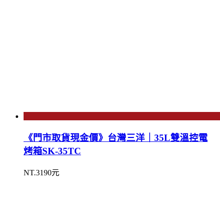
《門市取貨現金價》台灣三洋｜35L雙溫控電
烤箱SK-35TC
NT.3190元