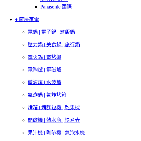
Panasonic 國際
♦ 廚房家電
電鍋 | 電子鍋 | 煮飯鍋
壓力鍋 | 美食鍋 | 旅行鍋
電火鍋 | 電烤盤
電陶爐 | 電磁爐
微波爐 | 水波爐
氣炸鍋 | 氣炸烤箱
烤箱 | 烤麵包機 | 乾果機
開飲機 | 熱水瓶 | 快煮壺
果汁機 | 咖啡機 | 氣泡水機