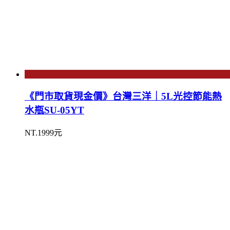
《門市取貨現金價》台灣三洋｜5L光控節能熱
水瓶SU-05YT
NT.1999元