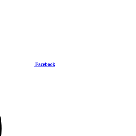
Facebook