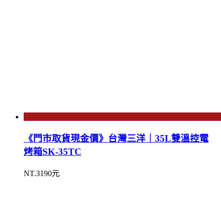
《門市取貨現金價》台灣三洋｜35L雙溫控電
烤箱SK-35TC
NT.3190元