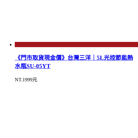
《門市取貨現金價》台灣三洋｜5L光控節能熱
水瓶SU-05YT
NT.1999元