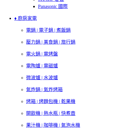
Panasonic 國際
♦ 廚房家電
電鍋 | 電子鍋 | 煮飯鍋
壓力鍋 | 美食鍋 | 旅行鍋
電火鍋 | 電烤盤
電陶爐 | 電磁爐
微波爐 | 水波爐
氣炸鍋 | 氣炸烤箱
烤箱 | 烤麵包機 | 乾果機
開飲機 | 熱水瓶 | 快煮壺
果汁機 | 咖啡機 | 氣泡水機