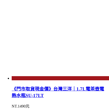
《門市取貨現金價》台灣三洋｜1.7L電茶壺電
熱水瓶SU-17LT
NT.1490元