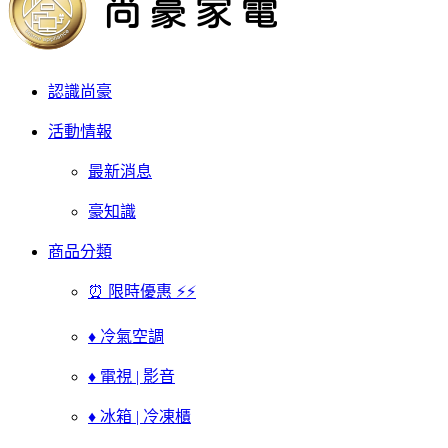
認識尚豪
活動情報
最新消息
豪知識
商品分類
⏰ 限時優惠 ⚡⚡
♦ 冷氣空調
♦ 電視 | 影音
♦ 冰箱 | 冷凍櫃