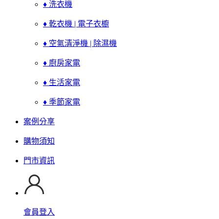
♦ 洗衣機
♦ 乾衣機 | 電子衣櫥
♦ 空氣清淨機 | 除濕機
♦ 廚房家電
♦ 生活家電
♦ 季節家電
案例分享
購物須知
門市資訊
會員登入