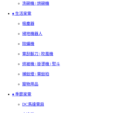
洗碗機 | 烘碗機
♦ 生活家電
吸塵器
掃地機器人
除蟎機
電刮鬍刀 | 吹風機
烘被機 | 掛燙機 | 熨斗
捕蚊燈 | 電蚊拍
寵物用品
♦ 季節家電
DC馬達電扇