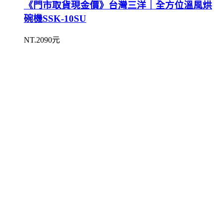
《門市取貨現金價》台灣三洋｜全方位溫風烘
碗機SSK-10SU
NT.2090元