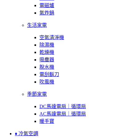
電磁爐
氣炸鍋
生活家電
空氣清淨機
除濕機
乾燥機
吸塵器
脫水機
電刮鬍刀
吹風機
季節家電
DC馬達電扇｜循環扇
AC馬達電扇｜循環扇
暖手寶
♦ 冷氣空調