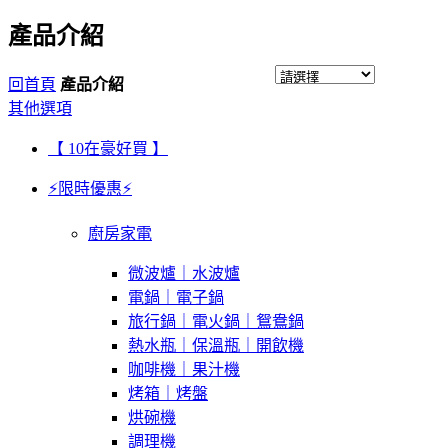
產品介紹
回首頁
產品介紹
其他選項
【 10在豪好買 】
⚡限時優惠⚡
廚房家電
微波爐｜水波爐
電鍋｜電子鍋
旅行鍋｜電火鍋｜鴛鴦鍋
熱水瓶｜保溫瓶｜開飲機
咖啡機｜果汁機
烤箱｜烤盤
烘碗機
調理機