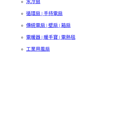
水冷扇
循環扇 | 手持電扇
傳統電扇 | 壁扇 | 箱扇
電暖器 | 暖手寶 | 電熱毯
工業用風扇