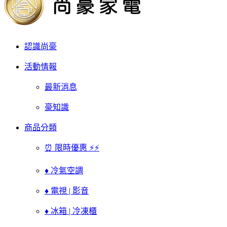
認識尚豪
活動情報
最新消息
豪知識
商品分類
⏰ 限時優惠 ⚡⚡
♦ 冷氣空調
♦ 電視 | 影音
♦ 冰箱 | 冷凍櫃