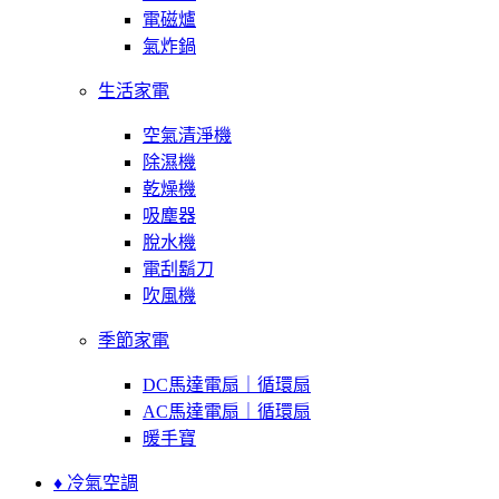
電磁爐
氣炸鍋
生活家電
空氣清淨機
除濕機
乾燥機
吸塵器
脫水機
電刮鬍刀
吹風機
季節家電
DC馬達電扇｜循環扇
AC馬達電扇｜循環扇
暖手寶
♦ 冷氣空調