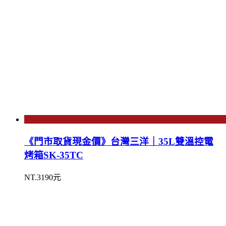
《門市取貨現金價》台灣三洋｜35L雙溫控電
烤箱SK-35TC
NT.3190元