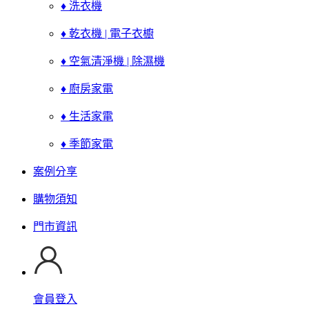
♦ 洗衣機
♦ 乾衣機 | 電子衣櫥
♦ 空氣清淨機 | 除濕機
♦ 廚房家電
♦ 生活家電
♦ 季節家電
案例分享
購物須知
門市資訊
會員登入