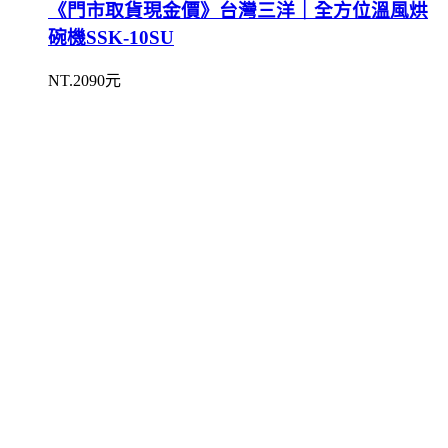
《門市取貨現金價》台灣三洋｜全方位溫風烘
碗機SSK-10SU
NT.2090元