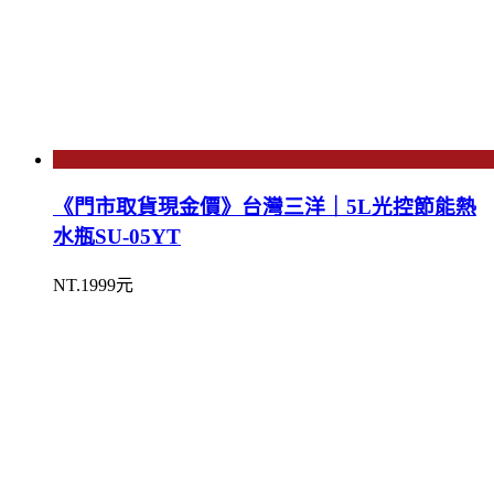
《門市取貨現金價》台灣三洋｜5L光控節能熱
水瓶SU-05YT
NT.1999元