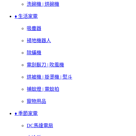
洗碗機 | 烘碗機
♦ 生活家電
吸塵器
掃地機器人
除蟎機
電刮鬍刀 | 吹風機
烘被機 | 掛燙機 | 熨斗
捕蚊燈 | 電蚊拍
寵物用品
♦ 季節家電
DC馬達電扇