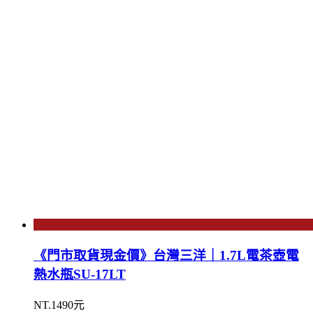
《門市取貨現金價》台灣三洋｜1.7L電茶壺電
熱水瓶SU-17LT
NT.1490元