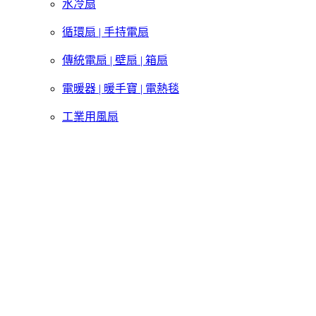
水冷扇
循環扇 | 手持電扇
傳統電扇 | 壁扇 | 箱扇
電暖器 | 暖手寶 | 電熱毯
工業用風扇