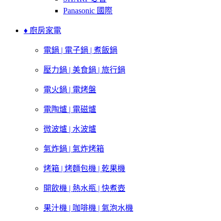
Panasonic 國際
♦ 廚房家電
電鍋 | 電子鍋 | 煮飯鍋
壓力鍋 | 美食鍋 | 旅行鍋
電火鍋 | 電烤盤
電陶爐 | 電磁爐
微波爐 | 水波爐
氣炸鍋 | 氣炸烤箱
烤箱 | 烤麵包機 | 乾果機
開飲機 | 熱水瓶 | 快煮壺
果汁機 | 咖啡機 | 氣泡水機