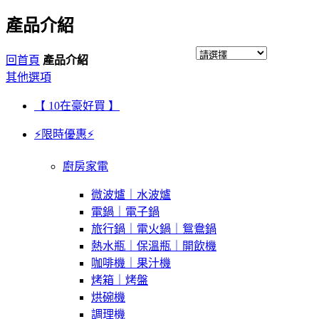
產品介紹
回首頁
產品介紹
其他選項
【 10在豪好買 】
⚡限時優惠⚡
廚房家電
微波爐｜水波爐
電鍋｜電子鍋
旅行鍋｜電火鍋｜鴛鴦鍋
熱水瓶｜保溫瓶｜開飲機
咖啡機｜果汁機
烤箱｜烤盤
烘碗機
調理機