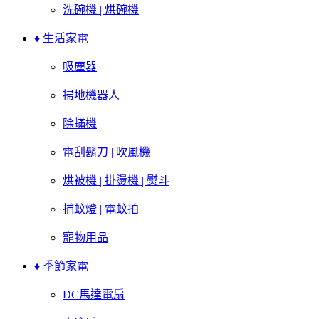
洗碗機 | 烘碗機
♦ 生活家電
吸塵器
掃地機器人
除蟎機
電刮鬍刀 | 吹風機
烘被機 | 掛燙機 | 熨斗
捕蚊燈 | 電蚊拍
寵物用品
♦ 季節家電
DC馬達電扇