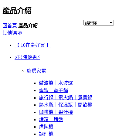
產品介紹
回首頁
產品介紹
其他選項
【 10在豪好買 】
⚡限時優惠⚡
廚房家電
微波爐｜水波爐
電鍋｜電子鍋
旅行鍋｜電火鍋｜鴛鴦鍋
熱水瓶｜保溫瓶｜開飲機
咖啡機｜果汁機
烤箱｜烤盤
烘碗機
調理機