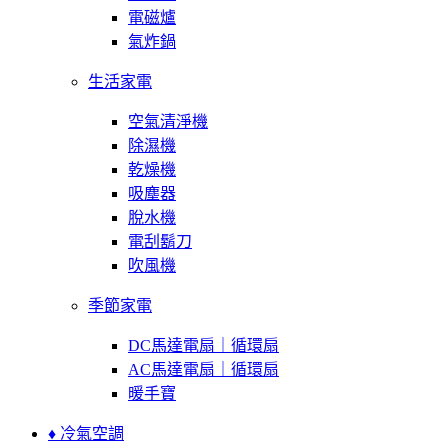
電磁爐
氣炸鍋
生活家電
空氣清淨機
除濕機
乾燥機
吸塵器
脫水機
電刮鬍刀
吹風機
季節家電
DC馬達電扇｜循環扇
AC馬達電扇｜循環扇
暖手寶
♦ 冷氣空調