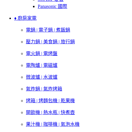
Panasonic 國際
♦ 廚房家電
電鍋 | 電子鍋 | 煮飯鍋
壓力鍋 | 美食鍋 | 旅行鍋
電火鍋 | 電烤盤
電陶爐 | 電磁爐
微波爐 | 水波爐
氣炸鍋 | 氣炸烤箱
烤箱 | 烤麵包機 | 乾果機
開飲機 | 熱水瓶 | 快煮壺
果汁機 | 咖啡機 | 氣泡水機