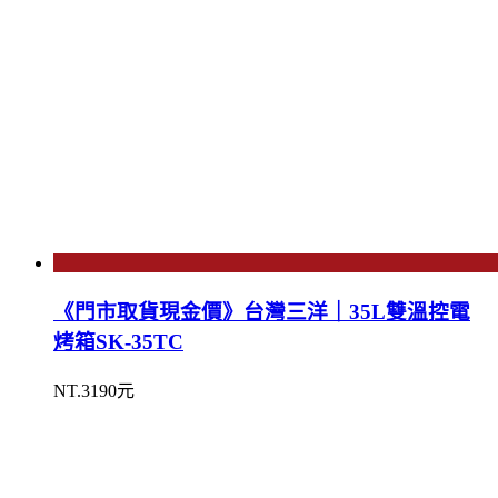
《門市取貨現金價》台灣三洋｜35L雙溫控電
烤箱SK-35TC
NT.3190元