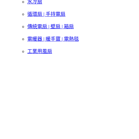
水冷扇
循環扇 | 手持電扇
傳統電扇 | 壁扇 | 箱扇
電暖器 | 暖手寶 | 電熱毯
工業用風扇