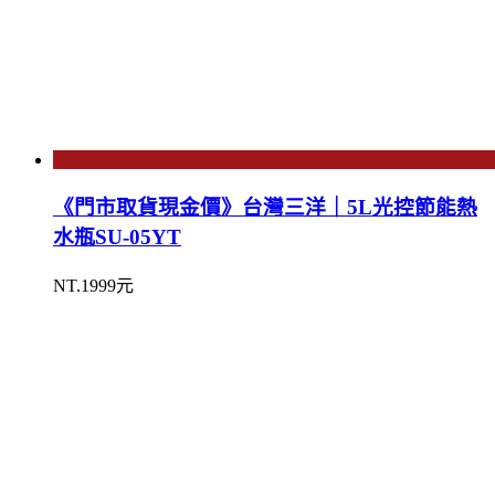
《門市取貨現金價》台灣三洋｜5L光控節能熱
水瓶SU-05YT
NT.1999元