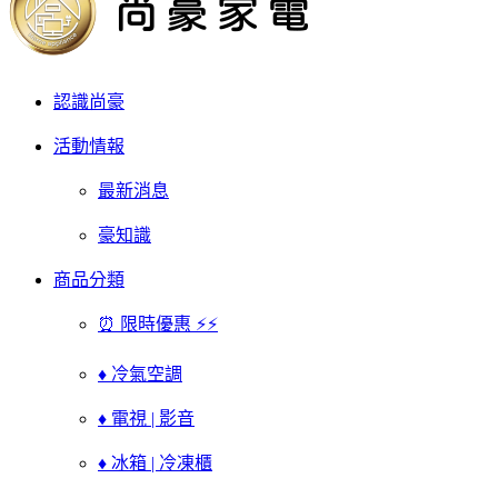
認識尚豪
活動情報
最新消息
豪知識
商品分類
⏰ 限時優惠 ⚡⚡
♦ 冷氣空調
♦ 電視 | 影音
♦ 冰箱 | 冷凍櫃