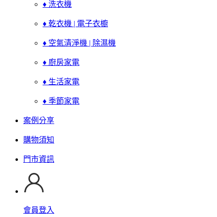
♦ 洗衣機
♦ 乾衣機 | 電子衣櫥
♦ 空氣清淨機 | 除濕機
♦ 廚房家電
♦ 生活家電
♦ 季節家電
案例分享
購物須知
門市資訊
會員登入