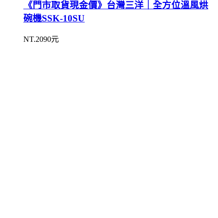
《門市取貨現金價》台灣三洋｜全方位溫風烘
碗機SSK-10SU
NT.2090元