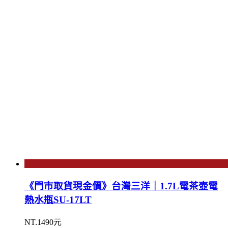
《門市取貨現金價》台灣三洋｜1.7L電茶壺電
熱水瓶SU-17LT
NT.1490元