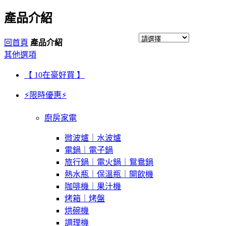
產品介紹
回首頁
產品介紹
其他選項
【 10在豪好買 】
⚡限時優惠⚡
廚房家電
微波爐｜水波爐
電鍋｜電子鍋
旅行鍋｜電火鍋｜鴛鴦鍋
熱水瓶｜保溫瓶｜開飲機
咖啡機｜果汁機
烤箱｜烤盤
烘碗機
調理機