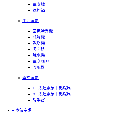
電磁爐
氣炸鍋
生活家電
空氣清淨機
除濕機
乾燥機
吸塵器
脫水機
電刮鬍刀
吹風機
季節家電
DC馬達電扇｜循環扇
AC馬達電扇｜循環扇
暖手寶
♦ 冷氣空調