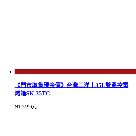
《門市取貨現金價》台灣三洋｜35L雙溫控電
烤箱SK-35TC
NT.3190元