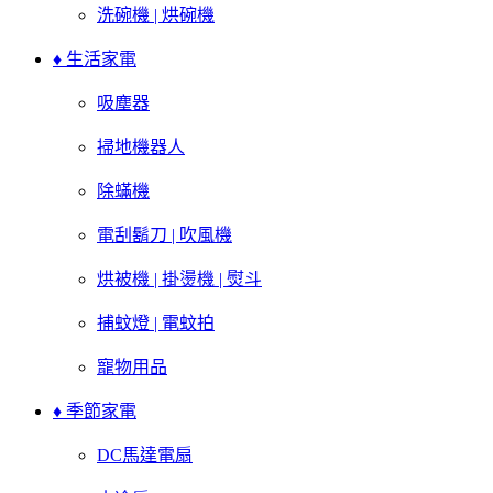
洗碗機 | 烘碗機
♦ 生活家電
吸塵器
掃地機器人
除蟎機
電刮鬍刀 | 吹風機
烘被機 | 掛燙機 | 熨斗
捕蚊燈 | 電蚊拍
寵物用品
♦ 季節家電
DC馬達電扇