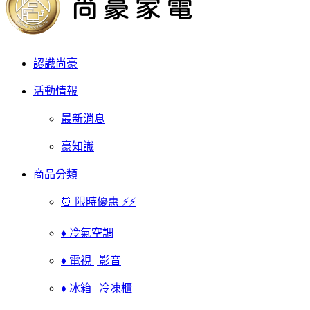
認識尚豪
活動情報
最新消息
豪知識
商品分類
⏰ 限時優惠 ⚡⚡
♦ 冷氣空調
♦ 電視 | 影音
♦ 冰箱 | 冷凍櫃