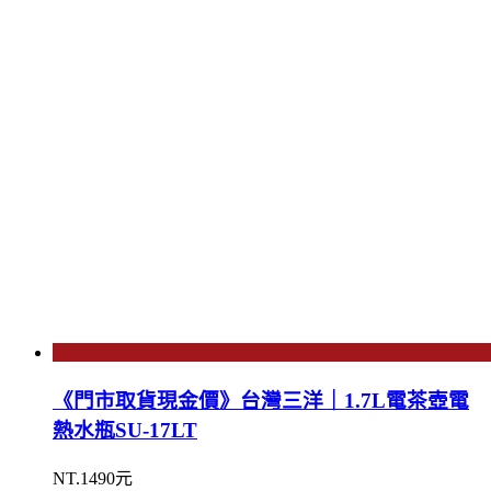
《門市取貨現金價》台灣三洋｜1.7L電茶壺電
熱水瓶SU-17LT
NT.1490元