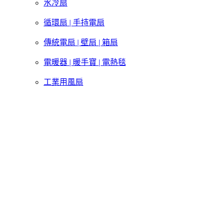
水冷扇
循環扇 | 手持電扇
傳統電扇 | 壁扇 | 箱扇
電暖器 | 暖手寶 | 電熱毯
工業用風扇