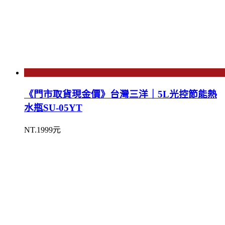
《門市取貨現金價》台灣三洋｜5L光控節能熱
水瓶SU-05YT
NT.1999元