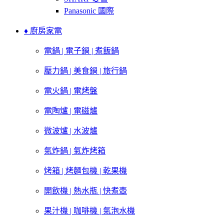
Panasonic 國際
♦ 廚房家電
電鍋 | 電子鍋 | 煮飯鍋
壓力鍋 | 美食鍋 | 旅行鍋
電火鍋 | 電烤盤
電陶爐 | 電磁爐
微波爐 | 水波爐
氣炸鍋 | 氣炸烤箱
烤箱 | 烤麵包機 | 乾果機
開飲機 | 熱水瓶 | 快煮壺
果汁機 | 咖啡機 | 氣泡水機