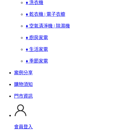
♦ 洗衣機
♦ 乾衣機 | 電子衣櫥
♦ 空氣清淨機 | 除濕機
♦ 廚房家電
♦ 生活家電
♦ 季節家電
案例分享
購物須知
門市資訊
會員登入