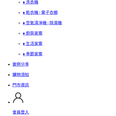
♦ 洗衣機
♦ 乾衣機 | 電子衣櫥
♦ 空氣清淨機 | 除濕機
♦ 廚房家電
♦ 生活家電
♦ 季節家電
案例分享
購物須知
門市資訊
會員登入