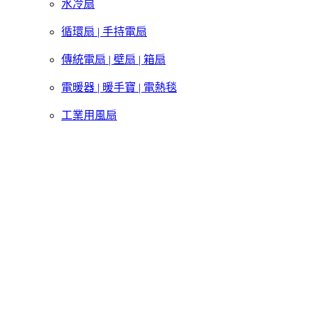
水冷扇
循環扇 | 手持電扇
傳統電扇 | 壁扇 | 箱扇
電暖器 | 暖手寶 | 電熱毯
工業用風扇