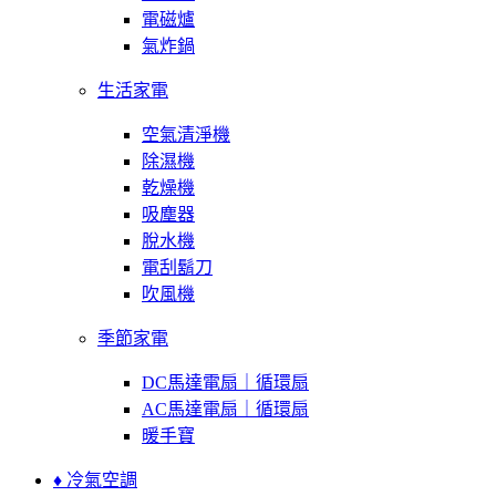
電磁爐
氣炸鍋
生活家電
空氣清淨機
除濕機
乾燥機
吸塵器
脫水機
電刮鬍刀
吹風機
季節家電
DC馬達電扇｜循環扇
AC馬達電扇｜循環扇
暖手寶
♦ 冷氣空調