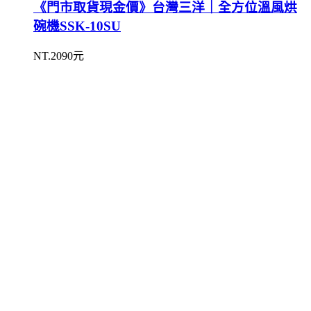
《門市取貨現金價》台灣三洋｜全方位溫風烘
碗機SSK-10SU
NT.2090元