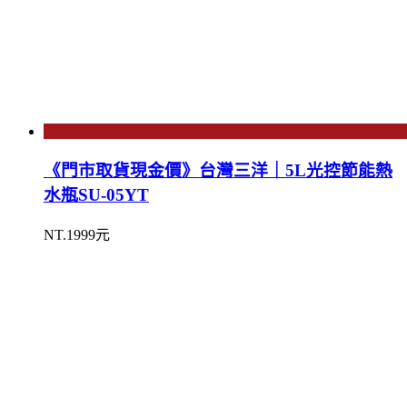
《門市取貨現金價》台灣三洋｜5L光控節能熱
水瓶SU-05YT
NT.1999元