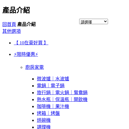
產品介紹
回首頁
產品介紹
其他選項
【 10在豪好買 】
⚡限時優惠⚡
廚房家電
微波爐｜水波爐
電鍋｜電子鍋
旅行鍋｜電火鍋｜鴛鴦鍋
熱水瓶｜保溫瓶｜開飲機
咖啡機｜果汁機
烤箱｜烤盤
烘碗機
調理機