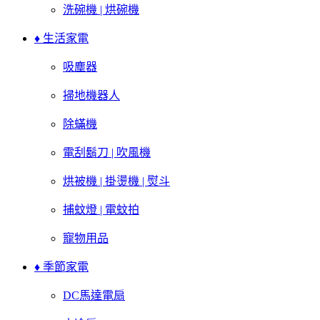
洗碗機 | 烘碗機
♦ 生活家電
吸塵器
掃地機器人
除蟎機
電刮鬍刀 | 吹風機
烘被機 | 掛燙機 | 熨斗
捕蚊燈 | 電蚊拍
寵物用品
♦ 季節家電
DC馬達電扇