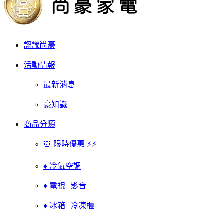
認識尚豪
活動情報
最新消息
豪知識
商品分類
⏰ 限時優惠 ⚡⚡
♦ 冷氣空調
♦ 電視 | 影音
♦ 冰箱 | 冷凍櫃