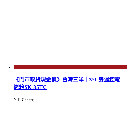
《門市取貨現金價》台灣三洋｜35L雙溫控電
烤箱SK-35TC
NT.3190元