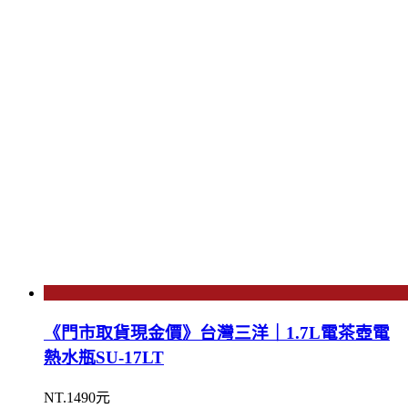
《門市取貨現金價》台灣三洋｜1.7L電茶壺電
熱水瓶SU-17LT
NT.1490元