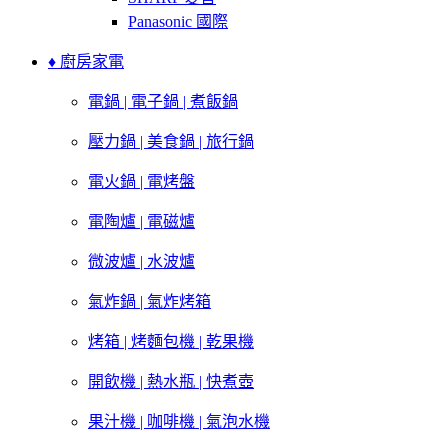
Panasonic 國際
♦ 廚房家電
電鍋 | 電子鍋 | 煮飯鍋
壓力鍋 | 美食鍋 | 旅行鍋
電火鍋 | 電烤盤
電陶爐 | 電磁爐
微波爐 | 水波爐
氣炸鍋 | 氣炸烤箱
烤箱 | 烤麵包機 | 乾果機
開飲機 | 熱水瓶 | 快煮壺
果汁機 | 咖啡機 | 氣泡水機