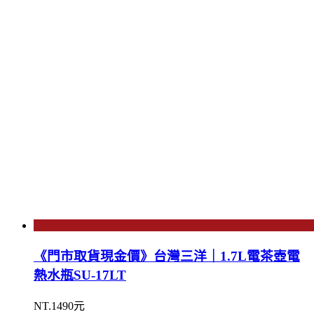
《門市取貨現金價》台灣三洋｜1.7L電茶壺電
熱水瓶SU-17LT
NT.1490元