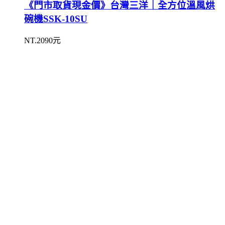
《門市取貨現金價》台灣三洋｜全方位溫風烘
碗機SSK-10SU
NT.2090元