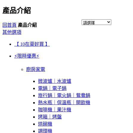
產品介紹
回首頁
產品介紹
其他選項
【 10在豪好買 】
⚡限時優惠⚡
廚房家電
微波爐｜水波爐
電鍋｜電子鍋
旅行鍋｜電火鍋｜鴛鴦鍋
熱水瓶｜保溫瓶｜開飲機
咖啡機｜果汁機
烤箱｜烤盤
烘碗機
調理機