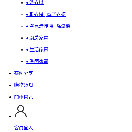
♦ 洗衣機
♦ 乾衣機 | 電子衣櫥
♦ 空氣清淨機 | 除濕機
♦ 廚房家電
♦ 生活家電
♦ 季節家電
案例分享
購物須知
門市資訊
會員登入