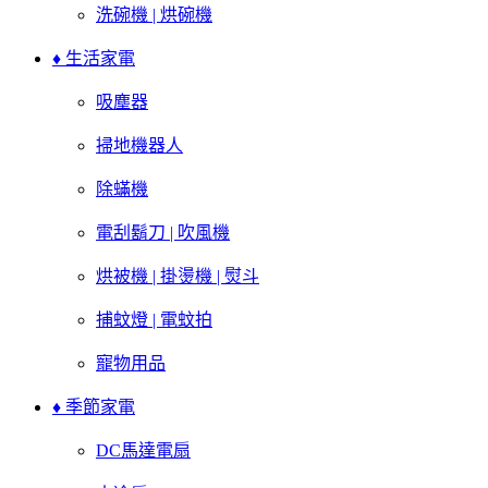
洗碗機 | 烘碗機
♦ 生活家電
吸塵器
掃地機器人
除蟎機
電刮鬍刀 | 吹風機
烘被機 | 掛燙機 | 熨斗
捕蚊燈 | 電蚊拍
寵物用品
♦ 季節家電
DC馬達電扇