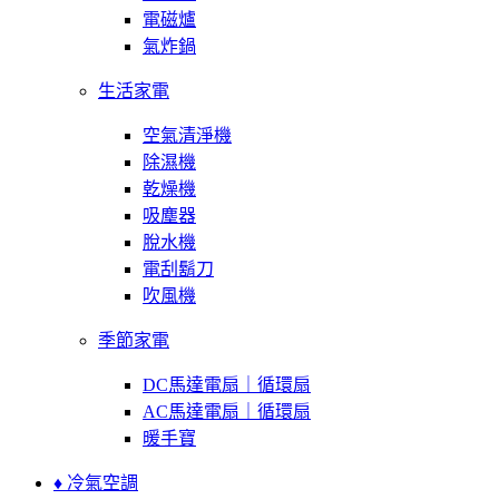
電磁爐
氣炸鍋
生活家電
空氣清淨機
除濕機
乾燥機
吸塵器
脫水機
電刮鬍刀
吹風機
季節家電
DC馬達電扇｜循環扇
AC馬達電扇｜循環扇
暖手寶
♦ 冷氣空調