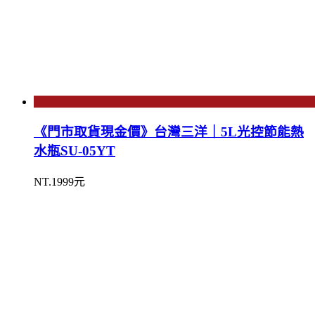
《門市取貨現金價》台灣三洋｜5L光控節能熱
水瓶SU-05YT
NT.1999元