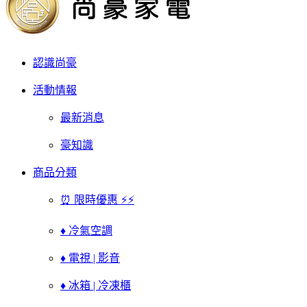
認識尚豪
活動情報
最新消息
豪知識
商品分類
⏰ 限時優惠 ⚡⚡
♦ 冷氣空調
♦ 電視 | 影音
♦ 冰箱 | 冷凍櫃