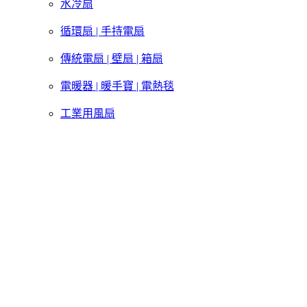
水冷扇
循環扇 | 手持電扇
傳統電扇 | 壁扇 | 箱扇
電暖器 | 暖手寶 | 電熱毯
工業用風扇