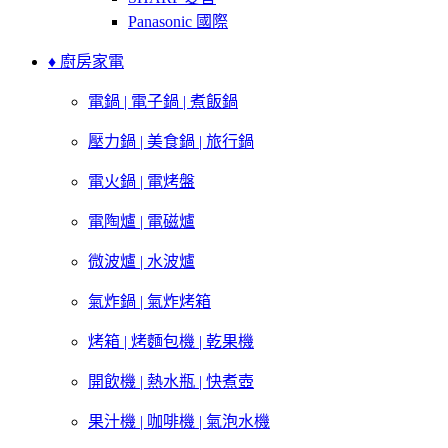
Panasonic 國際
♦ 廚房家電
電鍋 | 電子鍋 | 煮飯鍋
壓力鍋 | 美食鍋 | 旅行鍋
電火鍋 | 電烤盤
電陶爐 | 電磁爐
微波爐 | 水波爐
氣炸鍋 | 氣炸烤箱
烤箱 | 烤麵包機 | 乾果機
開飲機 | 熱水瓶 | 快煮壺
果汁機 | 咖啡機 | 氣泡水機