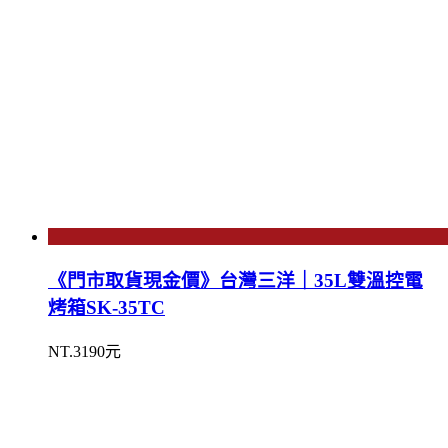
《門市取貨現金價》台灣三洋｜35L雙溫控電
烤箱SK-35TC
NT.3190元