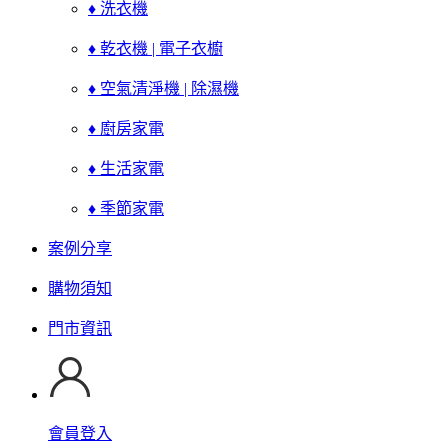
♦ 洗衣機
♦ 乾衣機 | 電子衣櫥
♦ 空氣清淨機 | 除濕機
♦ 廚房家電
♦ 生活家電
♦ 季節家電
案例分享
購物須知
門市資訊
會員登入