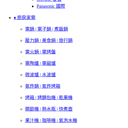
Panasonic 國際
♦ 廚房家電
電鍋 | 電子鍋 | 煮飯鍋
壓力鍋 | 美食鍋 | 旅行鍋
電火鍋 | 電烤盤
電陶爐 | 電磁爐
微波爐 | 水波爐
氣炸鍋 | 氣炸烤箱
烤箱 | 烤麵包機 | 乾果機
開飲機 | 熱水瓶 | 快煮壺
果汁機 | 咖啡機 | 氣泡水機