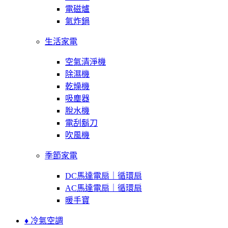
電磁爐
氣炸鍋
生活家電
空氣清淨機
除濕機
乾燥機
吸塵器
脫水機
電刮鬍刀
吹風機
季節家電
DC馬達電扇｜循環扇
AC馬達電扇｜循環扇
暖手寶
♦ 冷氣空調