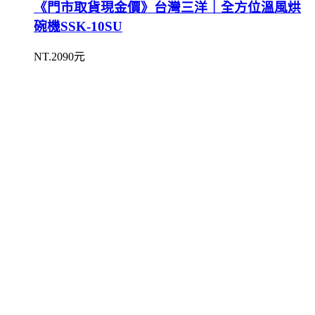
《門市取貨現金價》台灣三洋｜全方位溫風烘
碗機SSK-10SU
NT.2090元