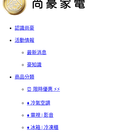
認識尚豪
活動情報
最新消息
豪知識
商品分類
⏰ 限時優惠 ⚡⚡
♦ 冷氣空調
♦ 電視 | 影音
♦ 冰箱 | 冷凍櫃