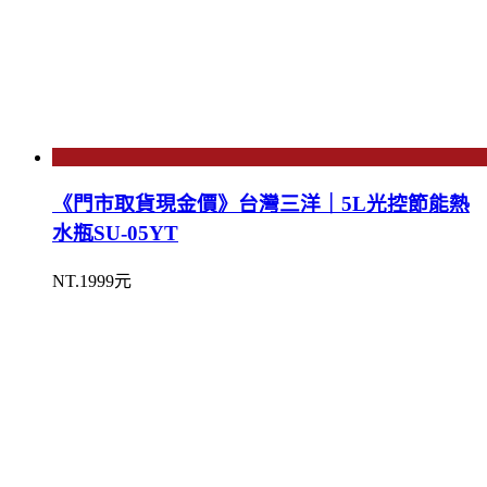
《門市取貨現金價》台灣三洋｜5L光控節能熱
水瓶SU-05YT
NT.1999元