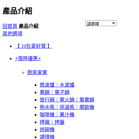
產品介紹
回首頁
產品介紹
其他選項
【 10在豪好買 】
⚡限時優惠⚡
廚房家電
微波爐｜水波爐
電鍋｜電子鍋
旅行鍋｜電火鍋｜鴛鴦鍋
熱水瓶｜保溫瓶｜開飲機
咖啡機｜果汁機
烤箱｜烤盤
烘碗機
調理機