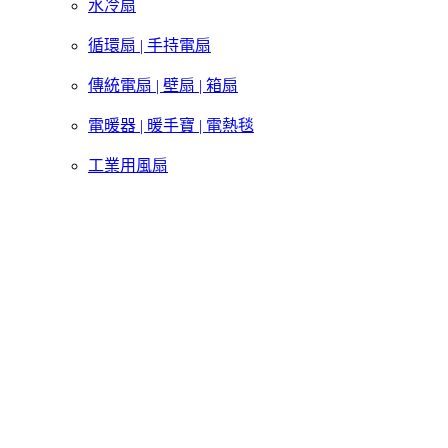
水冷扇
循環扇 | 手持電扇
傳統電扇 | 壁扇 | 箱扇
電暖器 | 暖手寶 | 電熱毯
工業用風扇