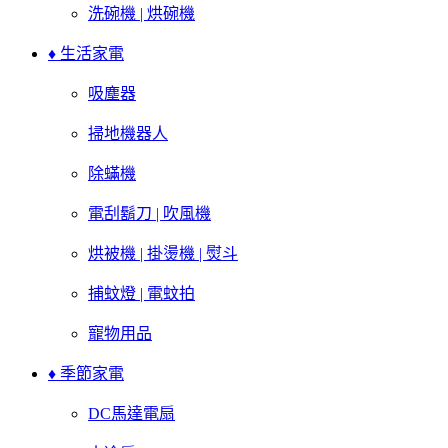
洗碗機 | 烘碗機
♦ 生活家電
吸塵器
掃地機器人
除蟎機
電刮鬍刀 | 吹風機
烘被機 | 掛燙機 | 熨斗
捕蚊燈 | 電蚊拍
寵物用品
♦ 季節家電
DC馬達電扇