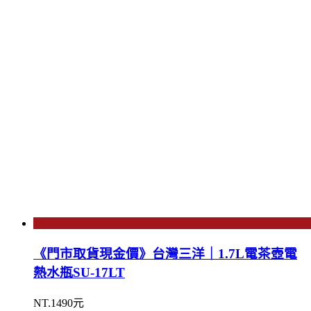
《門市取貨現金價》台灣三洋｜1.7L電茶壺電
熱水瓶SU-17LT
NT.1490元