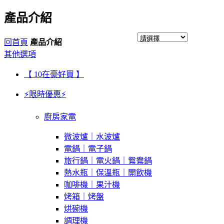
產品介紹
回首頁
產品介紹
其他選項
【 10在豪好買 】
⚡限時優惠⚡
廚房家電
微波爐｜水波爐
電鍋｜電子鍋
旅行鍋｜電火鍋｜鴛鴦鍋
熱水瓶｜保溫瓶｜開飲機
咖啡機｜果汁機
烤箱｜烤盤
烘碗機
調理機