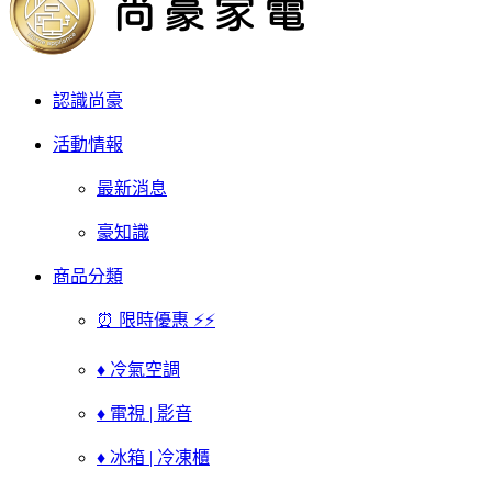
認識尚豪
活動情報
最新消息
豪知識
商品分類
⏰ 限時優惠 ⚡⚡
♦ 冷氣空調
♦ 電視 | 影音
♦ 冰箱 | 冷凍櫃