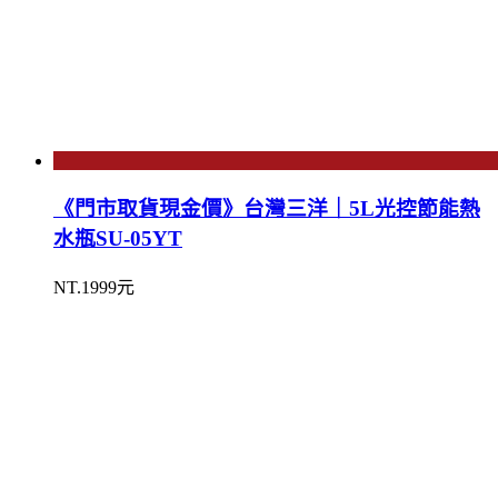
《門市取貨現金價》台灣三洋｜5L光控節能熱
水瓶SU-05YT
NT.1999元