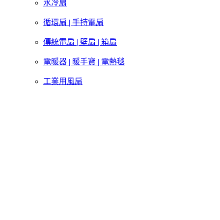
水冷扇
循環扇 | 手持電扇
傳統電扇 | 壁扇 | 箱扇
電暖器 | 暖手寶 | 電熱毯
工業用風扇