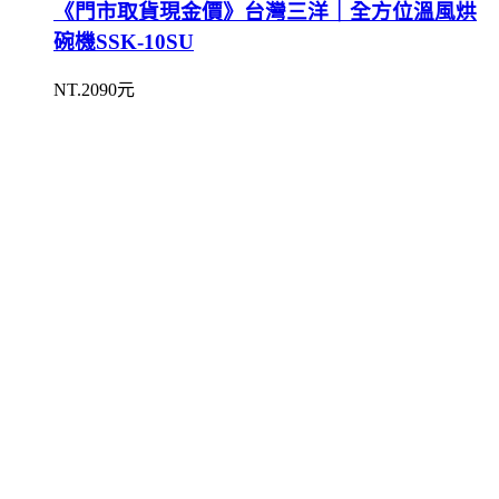
《門市取貨現金價》台灣三洋｜全方位溫風烘
碗機SSK-10SU
NT.2090元