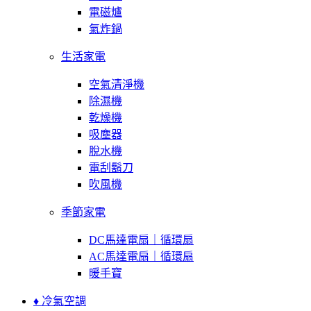
電磁爐
氣炸鍋
生活家電
空氣清淨機
除濕機
乾燥機
吸塵器
脫水機
電刮鬍刀
吹風機
季節家電
DC馬達電扇｜循環扇
AC馬達電扇｜循環扇
暖手寶
♦ 冷氣空調