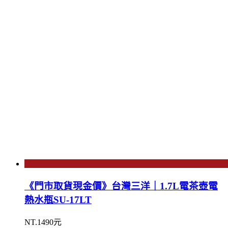
《門市取貨現金價》台灣三洋｜1.7L電茶壺電
熱水瓶SU-17LT
NT.1490元