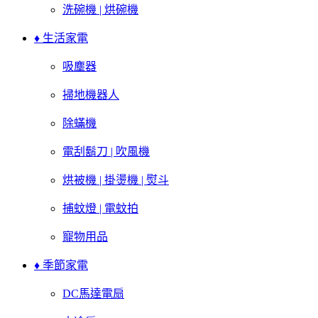
洗碗機 | 烘碗機
♦ 生活家電
吸塵器
掃地機器人
除蟎機
電刮鬍刀 | 吹風機
烘被機 | 掛燙機 | 熨斗
捕蚊燈 | 電蚊拍
寵物用品
♦ 季節家電
DC馬達電扇