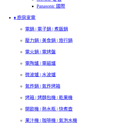
Panasonic 國際
♦ 廚房家電
電鍋 | 電子鍋 | 煮飯鍋
壓力鍋 | 美食鍋 | 旅行鍋
電火鍋 | 電烤盤
電陶爐 | 電磁爐
微波爐 | 水波爐
氣炸鍋 | 氣炸烤箱
烤箱 | 烤麵包機 | 乾果機
開飲機 | 熱水瓶 | 快煮壺
果汁機 | 咖啡機 | 氣泡水機