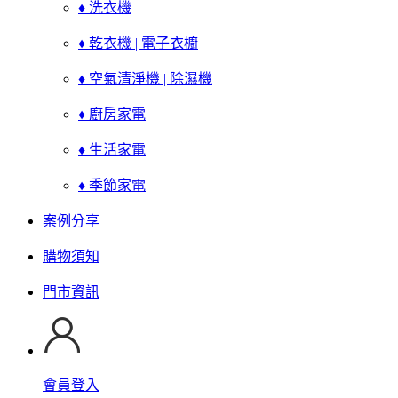
♦ 洗衣機
♦ 乾衣機 | 電子衣櫥
♦ 空氣清淨機 | 除濕機
♦ 廚房家電
♦ 生活家電
♦ 季節家電
案例分享
購物須知
門市資訊
會員登入