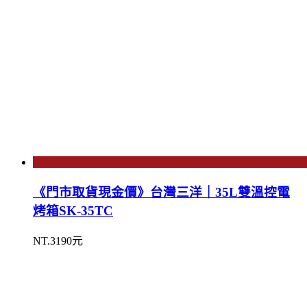
《門市取貨現金價》台灣三洋｜35L雙溫控電
烤箱SK-35TC
NT.3190元