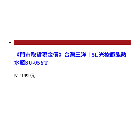
《門市取貨現金價》台灣三洋｜5L光控節能熱
水瓶SU-05YT
NT.1999元