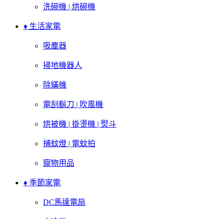
洗碗機 | 烘碗機
♦ 生活家電
吸塵器
掃地機器人
除蟎機
電刮鬍刀 | 吹風機
烘被機 | 掛燙機 | 熨斗
捕蚊燈 | 電蚊拍
寵物用品
♦ 季節家電
DC馬達電扇