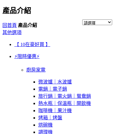
產品介紹
回首頁
產品介紹
其他選項
【 10在豪好買 】
⚡限時優惠⚡
廚房家電
微波爐｜水波爐
電鍋｜電子鍋
旅行鍋｜電火鍋｜鴛鴦鍋
熱水瓶｜保溫瓶｜開飲機
咖啡機｜果汁機
烤箱｜烤盤
烘碗機
調理機