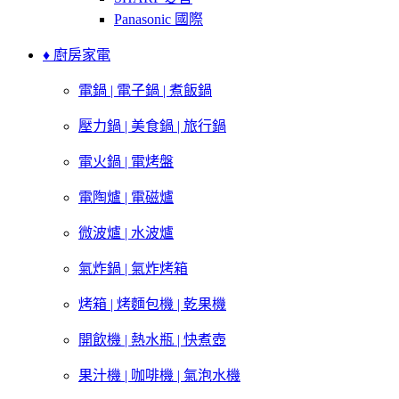
Panasonic 國際
♦ 廚房家電
電鍋 | 電子鍋 | 煮飯鍋
壓力鍋 | 美食鍋 | 旅行鍋
電火鍋 | 電烤盤
電陶爐 | 電磁爐
微波爐 | 水波爐
氣炸鍋 | 氣炸烤箱
烤箱 | 烤麵包機 | 乾果機
開飲機 | 熱水瓶 | 快煮壺
果汁機 | 咖啡機 | 氣泡水機