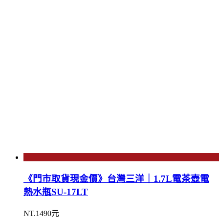
《門市取貨現金價》台灣三洋｜1.7L電茶壺電
熱水瓶SU-17LT
NT.1490元