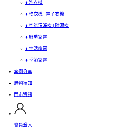
♦ 洗衣機
♦ 乾衣機 | 電子衣櫥
♦ 空氣清淨機 | 除濕機
♦ 廚房家電
♦ 生活家電
♦ 季節家電
案例分享
購物須知
門市資訊
會員登入