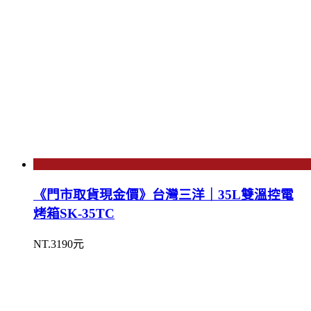
《門市取貨現金價》台灣三洋｜35L雙溫控電
烤箱SK-35TC
NT.3190元