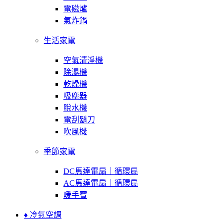
電磁爐
氣炸鍋
生活家電
空氣清淨機
除濕機
乾燥機
吸塵器
脫水機
電刮鬍刀
吹風機
季節家電
DC馬達電扇｜循環扇
AC馬達電扇｜循環扇
暖手寶
♦ 冷氣空調