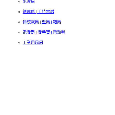
水冷扇
循環扇 | 手持電扇
傳統電扇 | 壁扇 | 箱扇
電暖器 | 暖手寶 | 電熱毯
工業用風扇