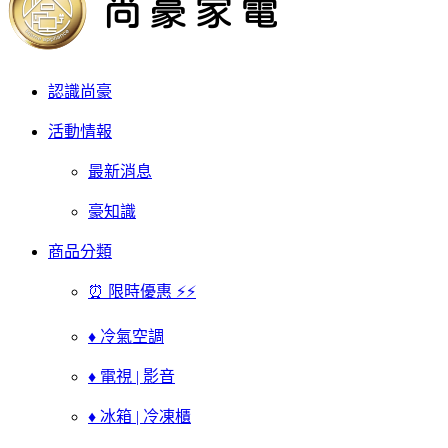
認識尚豪
活動情報
最新消息
豪知識
商品分類
⏰ 限時優惠 ⚡⚡
♦ 冷氣空調
♦ 電視 | 影音
♦ 冰箱 | 冷凍櫃