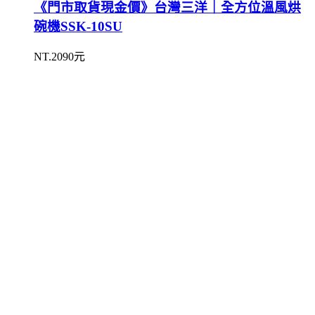
《門市取貨現金價》台灣三洋｜全方位溫風烘
碗機SSK-10SU
NT.2090元