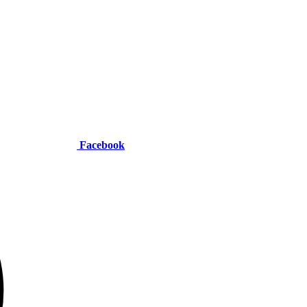
Facebook