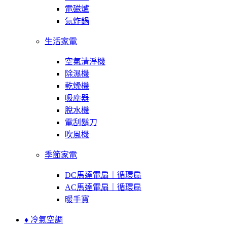
電磁爐
氣炸鍋
生活家電
空氣清淨機
除濕機
乾燥機
吸塵器
脫水機
電刮鬍刀
吹風機
季節家電
DC馬達電扇｜循環扇
AC馬達電扇｜循環扇
暖手寶
♦ 冷氣空調