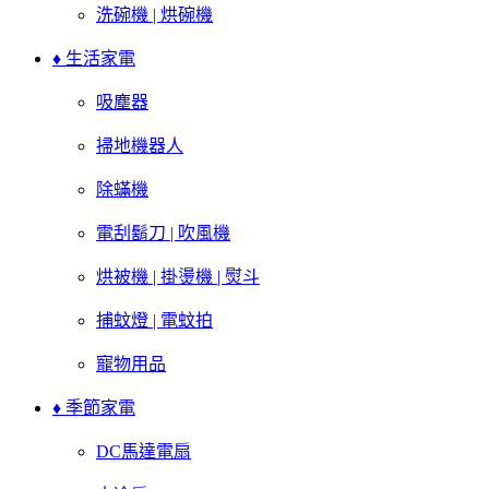
洗碗機 | 烘碗機
♦ 生活家電
吸塵器
掃地機器人
除蟎機
電刮鬍刀 | 吹風機
烘被機 | 掛燙機 | 熨斗
捕蚊燈 | 電蚊拍
寵物用品
♦ 季節家電
DC馬達電扇