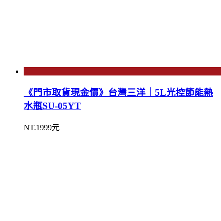
《門市取貨現金價》台灣三洋｜5L光控節能熱
水瓶SU-05YT
NT.1999元