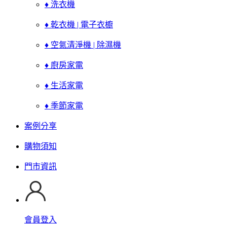
♦ 洗衣機
♦ 乾衣機 | 電子衣櫥
♦ 空氣清淨機 | 除濕機
♦ 廚房家電
♦ 生活家電
♦ 季節家電
案例分享
購物須知
門市資訊
會員登入