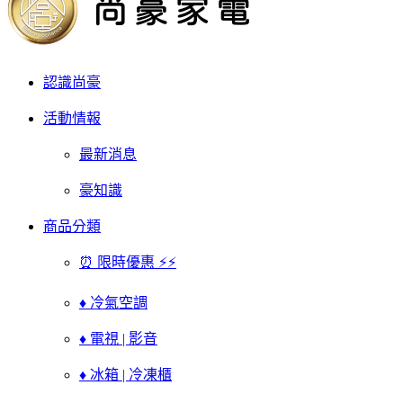
認識尚豪
活動情報
最新消息
豪知識
商品分類
⏰ 限時優惠 ⚡⚡
♦ 冷氣空調
♦ 電視 | 影音
♦ 冰箱 | 冷凍櫃