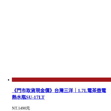
《門市取貨現金價》台灣三洋｜1.7L電茶壺電
熱水瓶SU-17LT
NT.1490元