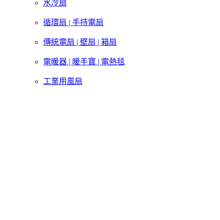
水冷扇
循環扇 | 手持電扇
傳統電扇 | 壁扇 | 箱扇
電暖器 | 暖手寶 | 電熱毯
工業用風扇