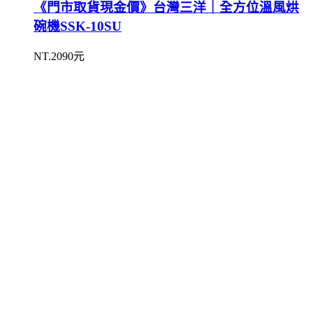
《門市取貨現金價》台灣三洋｜全方位溫風烘
碗機SSK-10SU
NT.2090元