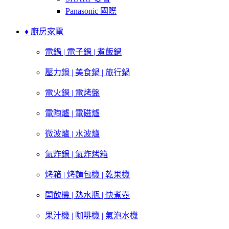
Panasonic 國際
♦ 廚房家電
電鍋 | 電子鍋 | 煮飯鍋
壓力鍋 | 美食鍋 | 旅行鍋
電火鍋 | 電烤盤
電陶爐 | 電磁爐
微波爐 | 水波爐
氣炸鍋 | 氣炸烤箱
烤箱 | 烤麵包機 | 乾果機
開飲機 | 熱水瓶 | 快煮壺
果汁機 | 咖啡機 | 氣泡水機