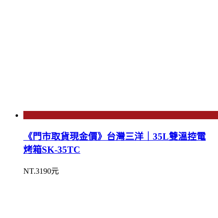
《門市取貨現金價》台灣三洋｜35L雙溫控電
烤箱SK-35TC
NT.3190元