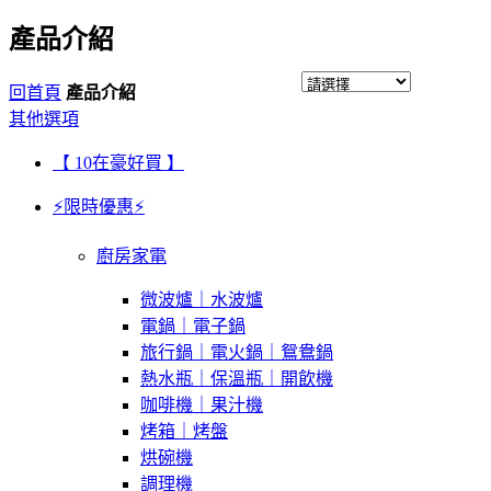
產品介紹
回首頁
產品介紹
其他選項
【 10在豪好買 】
⚡限時優惠⚡
廚房家電
微波爐｜水波爐
電鍋｜電子鍋
旅行鍋｜電火鍋｜鴛鴦鍋
熱水瓶｜保溫瓶｜開飲機
咖啡機｜果汁機
烤箱｜烤盤
烘碗機
調理機