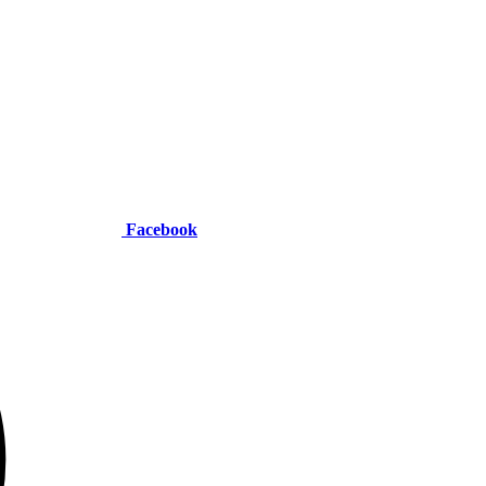
Facebook