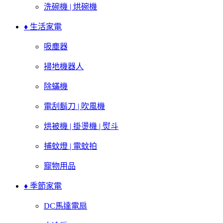
洗碗機 | 烘碗機
♦ 生活家電
吸塵器
掃地機器人
除蟎機
電刮鬍刀 | 吹風機
烘被機 | 掛燙機 | 熨斗
捕蚊燈 | 電蚊拍
寵物用品
♦ 季節家電
DC馬達電扇