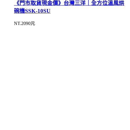
《門市取貨現金價》台灣三洋｜全方位溫風烘
碗機SSK-10SU
NT.2090元