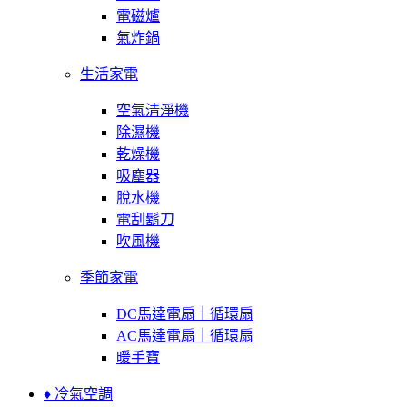
電磁爐
氣炸鍋
生活家電
空氣清淨機
除濕機
乾燥機
吸塵器
脫水機
電刮鬍刀
吹風機
季節家電
DC馬達電扇｜循環扇
AC馬達電扇｜循環扇
暖手寶
♦ 冷氣空調