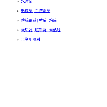
水冷扇
循環扇 | 手持電扇
傳統電扇 | 壁扇 | 箱扇
電暖器 | 暖手寶 | 電熱毯
工業用風扇