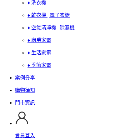
♦ 洗衣機
♦ 乾衣機 | 電子衣櫥
♦ 空氣清淨機 | 除濕機
♦ 廚房家電
♦ 生活家電
♦ 季節家電
案例分享
購物須知
門市資訊
會員登入