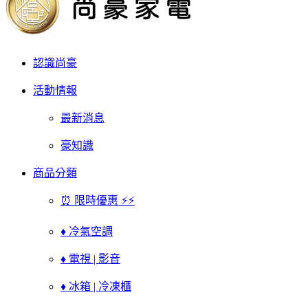
認識尚豪
活動情報
最新消息
豪知識
商品分類
⏰ 限時優惠 ⚡⚡
♦ 冷氣空調
♦ 電視 | 影音
♦ 冰箱 | 冷凍櫃