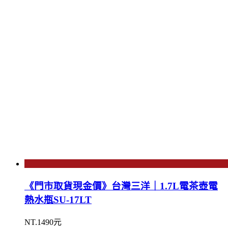
《門市取貨現金價》台灣三洋｜1.7L電茶壺電
熱水瓶SU-17LT
NT.1490元