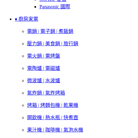
Panasonic 國際
♦ 廚房家電
電鍋 | 電子鍋 | 煮飯鍋
壓力鍋 | 美食鍋 | 旅行鍋
電火鍋 | 電烤盤
電陶爐 | 電磁爐
微波爐 | 水波爐
氣炸鍋 | 氣炸烤箱
烤箱 | 烤麵包機 | 乾果機
開飲機 | 熱水瓶 | 快煮壺
果汁機 | 咖啡機 | 氣泡水機