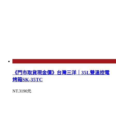
《門市取貨現金價》台灣三洋｜35L雙溫控電
烤箱SK-35TC
NT.3190元