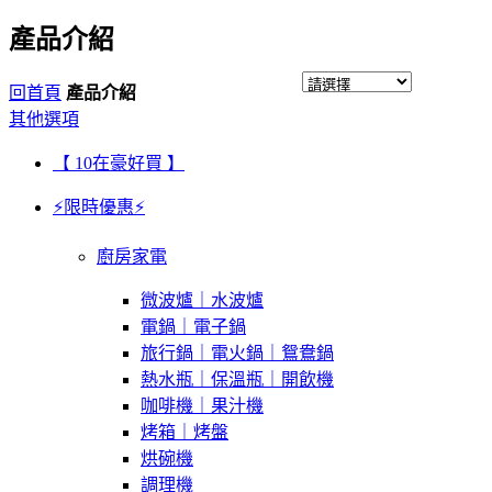
產品介紹
回首頁
產品介紹
其他選項
【 10在豪好買 】
⚡限時優惠⚡
廚房家電
微波爐｜水波爐
電鍋｜電子鍋
旅行鍋｜電火鍋｜鴛鴦鍋
熱水瓶｜保溫瓶｜開飲機
咖啡機｜果汁機
烤箱｜烤盤
烘碗機
調理機