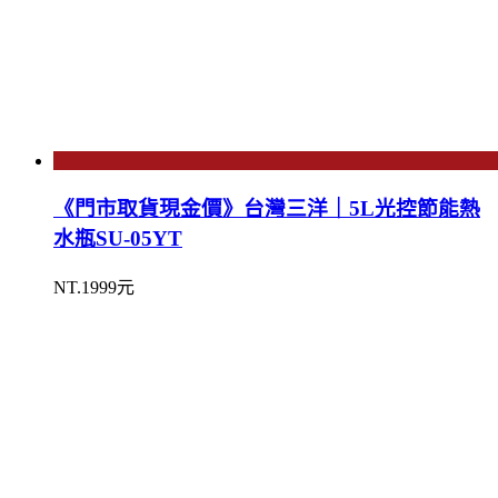
《門市取貨現金價》台灣三洋｜5L光控節能熱
水瓶SU-05YT
NT.1999元