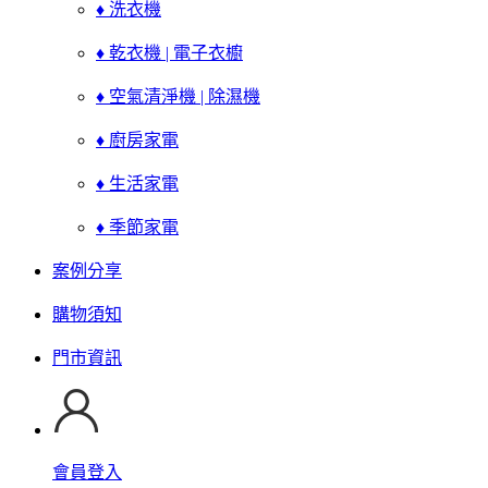
♦ 洗衣機
♦ 乾衣機 | 電子衣櫥
♦ 空氣清淨機 | 除濕機
♦ 廚房家電
♦ 生活家電
♦ 季節家電
案例分享
購物須知
門市資訊
會員登入