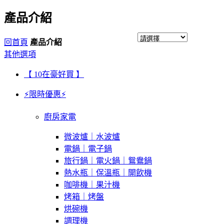
產品介紹
回首頁
產品介紹
其他選項
【 10在豪好買 】
⚡限時優惠⚡
廚房家電
微波爐｜水波爐
電鍋｜電子鍋
旅行鍋｜電火鍋｜鴛鴦鍋
熱水瓶｜保溫瓶｜開飲機
咖啡機｜果汁機
烤箱｜烤盤
烘碗機
調理機