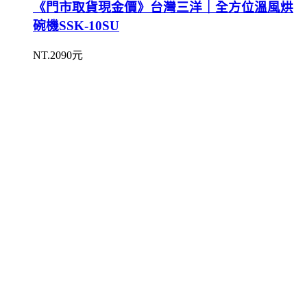
《門市取貨現金價》台灣三洋｜全方位溫風烘
碗機SSK-10SU
NT.2090元