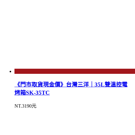
《門市取貨現金價》台灣三洋｜35L雙溫控電
烤箱SK-35TC
NT.3190元