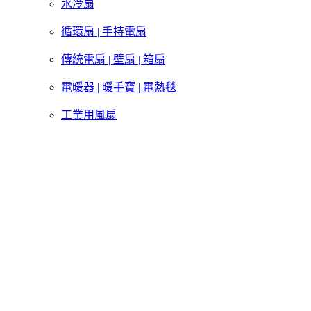
水冷扇
循環扇 | 手持電扇
傳統電扇 | 壁扇 | 箱扇
電暖器 | 暖手寶 | 電熱毯
工業用風扇