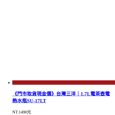
《門市取貨現金價》台灣三洋｜1.7L電茶壺電
熱水瓶SU-17LT
NT.1490元