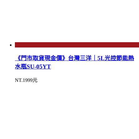
《門市取貨現金價》台灣三洋｜5L光控節能熱
水瓶SU-05YT
NT.1999元