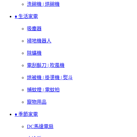
洗碗機 | 烘碗機
♦ 生活家電
吸塵器
掃地機器人
除蟎機
電刮鬍刀 | 吹風機
烘被機 | 掛燙機 | 熨斗
捕蚊燈 | 電蚊拍
寵物用品
♦ 季節家電
DC馬達電扇