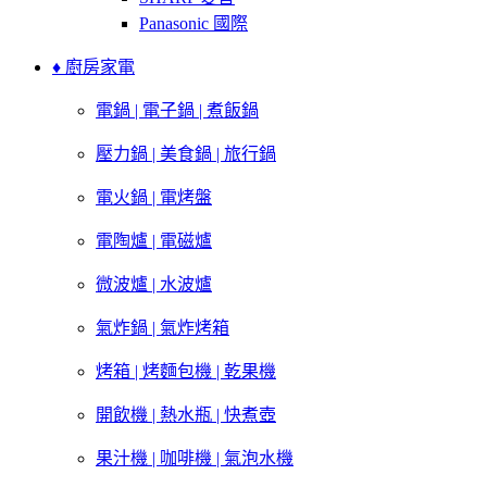
Panasonic 國際
♦ 廚房家電
電鍋 | 電子鍋 | 煮飯鍋
壓力鍋 | 美食鍋 | 旅行鍋
電火鍋 | 電烤盤
電陶爐 | 電磁爐
微波爐 | 水波爐
氣炸鍋 | 氣炸烤箱
烤箱 | 烤麵包機 | 乾果機
開飲機 | 熱水瓶 | 快煮壺
果汁機 | 咖啡機 | 氣泡水機