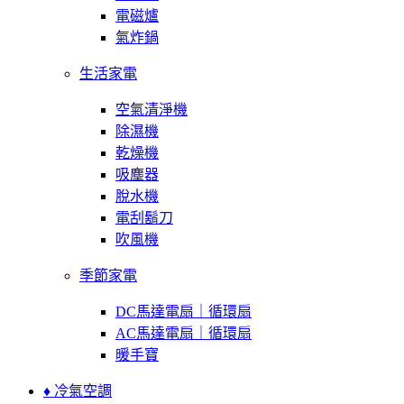
電磁爐
氣炸鍋
生活家電
空氣清淨機
除濕機
乾燥機
吸塵器
脫水機
電刮鬍刀
吹風機
季節家電
DC馬達電扇｜循環扇
AC馬達電扇｜循環扇
暖手寶
♦ 冷氣空調