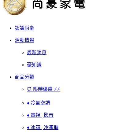
認識尚豪
活動情報
最新消息
豪知識
商品分類
⏰ 限時優惠 ⚡⚡
♦ 冷氣空調
♦ 電視 | 影音
♦ 冰箱 | 冷凍櫃