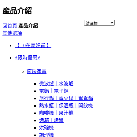
產品介紹
回首頁
產品介紹
其他選項
【 10在豪好買 】
⚡限時優惠⚡
廚房家電
微波爐｜水波爐
電鍋｜電子鍋
旅行鍋｜電火鍋｜鴛鴦鍋
熱水瓶｜保溫瓶｜開飲機
咖啡機｜果汁機
烤箱｜烤盤
烘碗機
調理機