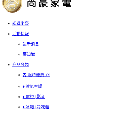
認識尚豪
活動情報
最新消息
豪知識
商品分類
⏰ 限時優惠 ⚡⚡
♦ 冷氣空調
♦ 電視 | 影音
♦ 冰箱 | 冷凍櫃