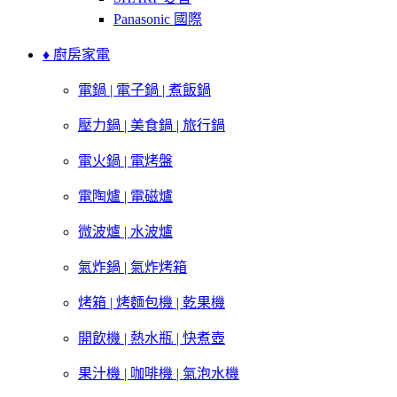
Panasonic 國際
♦ 廚房家電
電鍋 | 電子鍋 | 煮飯鍋
壓力鍋 | 美食鍋 | 旅行鍋
電火鍋 | 電烤盤
電陶爐 | 電磁爐
微波爐 | 水波爐
氣炸鍋 | 氣炸烤箱
烤箱 | 烤麵包機 | 乾果機
開飲機 | 熱水瓶 | 快煮壺
果汁機 | 咖啡機 | 氣泡水機