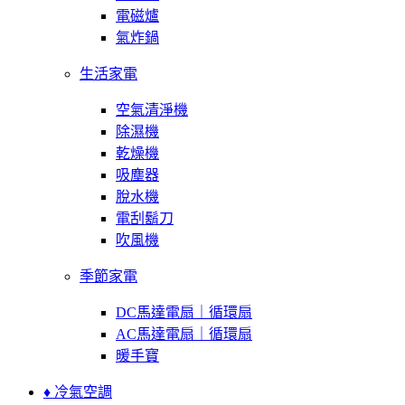
電磁爐
氣炸鍋
生活家電
空氣清淨機
除濕機
乾燥機
吸塵器
脫水機
電刮鬍刀
吹風機
季節家電
DC馬達電扇｜循環扇
AC馬達電扇｜循環扇
暖手寶
♦ 冷氣空調