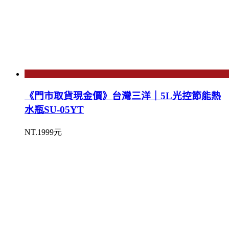
《門市取貨現金價》台灣三洋｜5L光控節能熱
水瓶SU-05YT
NT.1999元