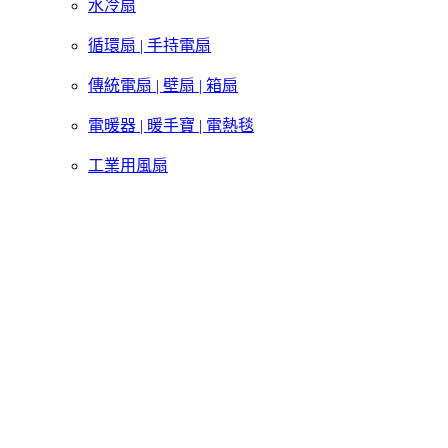
水冷扇
循環扇 | 手持電扇
傳統電扇 | 壁扇 | 箱扇
電暖器 | 暖手寶 | 電熱毯
工業用風扇