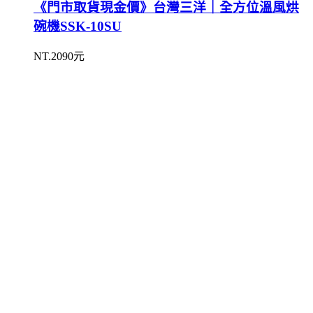
《門市取貨現金價》台灣三洋｜全方位溫風烘
碗機SSK-10SU
NT.2090元