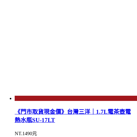
《門市取貨現金價》台灣三洋｜1.7L電茶壺電
熱水瓶SU-17LT
NT.1490元