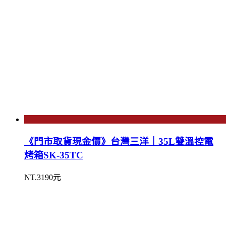
《門市取貨現金價》台灣三洋｜35L雙溫控電
烤箱SK-35TC
NT.3190元