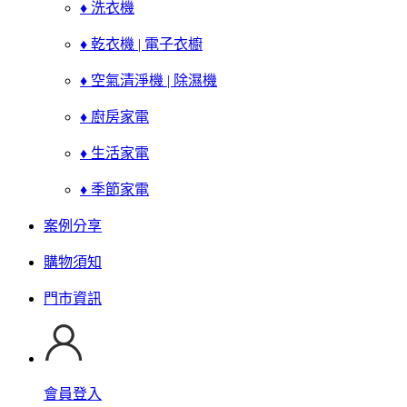
♦ 洗衣機
♦ 乾衣機 | 電子衣櫥
♦ 空氣清淨機 | 除濕機
♦ 廚房家電
♦ 生活家電
♦ 季節家電
案例分享
購物須知
門市資訊
會員登入