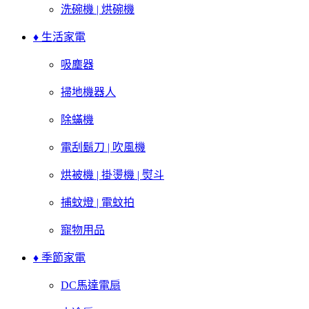
洗碗機 | 烘碗機
♦ 生活家電
吸塵器
掃地機器人
除蟎機
電刮鬍刀 | 吹風機
烘被機 | 掛燙機 | 熨斗
捕蚊燈 | 電蚊拍
寵物用品
♦ 季節家電
DC馬達電扇