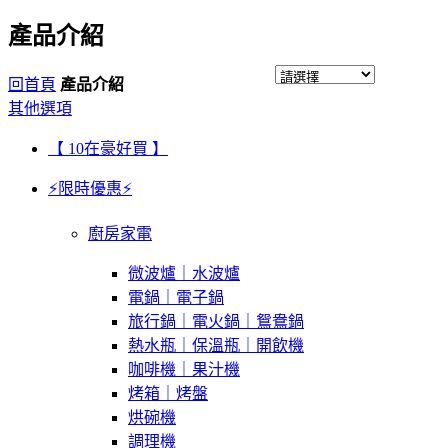
產品介紹
回首頁
產品介紹
其他選項
【 10在豪好買 】
⚡限時優惠⚡
廚房家電
微波爐｜水波爐
電鍋｜電子鍋
旅行鍋｜電火鍋｜鴛鴦鍋
熱水瓶｜保溫瓶｜開飲機
咖啡機｜果汁機
烤箱｜烤盤
烘碗機
調理機