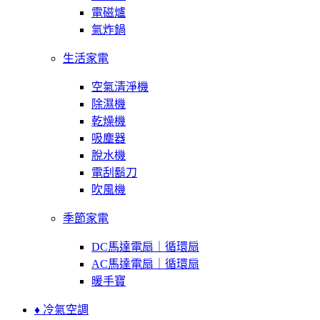
電磁爐
氣炸鍋
生活家電
空氣清淨機
除濕機
乾燥機
吸塵器
脫水機
電刮鬍刀
吹風機
季節家電
DC馬達電扇｜循環扇
AC馬達電扇｜循環扇
暖手寶
♦ 冷氣空調