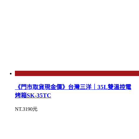
《門市取貨現金價》台灣三洋｜35L雙溫控電
烤箱SK-35TC
NT.3190元