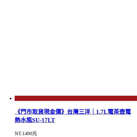
《門市取貨現金價》台灣三洋｜1.7L電茶壺電
熱水瓶SU-17LT
NT.1490元