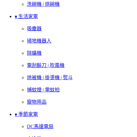
洗碗機 | 烘碗機
♦ 生活家電
吸塵器
掃地機器人
除蟎機
電刮鬍刀 | 吹風機
烘被機 | 掛燙機 | 熨斗
捕蚊燈 | 電蚊拍
寵物用品
♦ 季節家電
DC馬達電扇