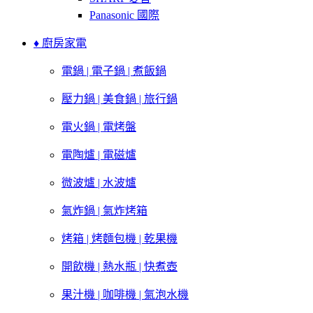
Panasonic 國際
♦ 廚房家電
電鍋 | 電子鍋 | 煮飯鍋
壓力鍋 | 美食鍋 | 旅行鍋
電火鍋 | 電烤盤
電陶爐 | 電磁爐
微波爐 | 水波爐
氣炸鍋 | 氣炸烤箱
烤箱 | 烤麵包機 | 乾果機
開飲機 | 熱水瓶 | 快煮壺
果汁機 | 咖啡機 | 氣泡水機