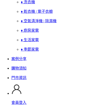
♦ 洗衣機
♦ 乾衣機 | 電子衣櫥
♦ 空氣清淨機 | 除濕機
♦ 廚房家電
♦ 生活家電
♦ 季節家電
案例分享
購物須知
門市資訊
會員登入