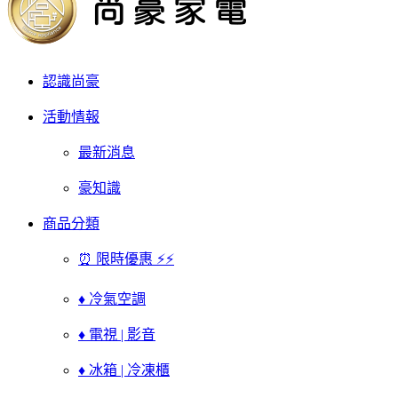
認識尚豪
活動情報
最新消息
豪知識
商品分類
⏰ 限時優惠 ⚡⚡
♦ 冷氣空調
♦ 電視 | 影音
♦ 冰箱 | 冷凍櫃