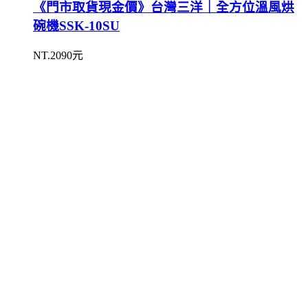
《門市取貨現金價》台灣三洋｜全方位溫風烘
碗機SSK-10SU
NT.2090元