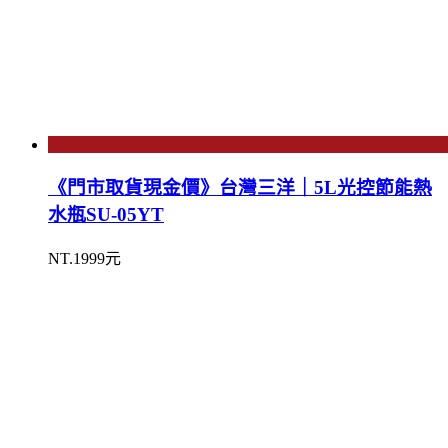
《門市取貨現金價》台灣三洋｜5L光控節能熱
水瓶SU-05YT
NT.1999元