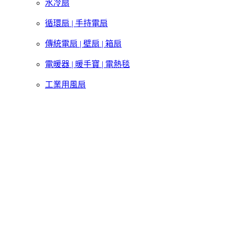
水冷扇
循環扇 | 手持電扇
傳統電扇 | 壁扇 | 箱扇
電暖器 | 暖手寶 | 電熱毯
工業用風扇