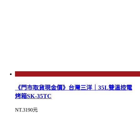
《門市取貨現金價》台灣三洋｜35L雙溫控電
烤箱SK-35TC
NT.3190元