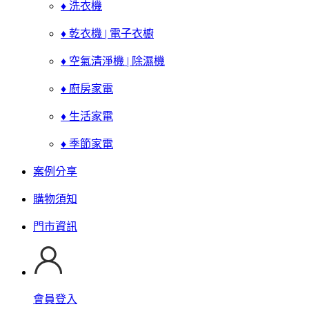
♦ 洗衣機
♦ 乾衣機 | 電子衣櫥
♦ 空氣清淨機 | 除濕機
♦ 廚房家電
♦ 生活家電
♦ 季節家電
案例分享
購物須知
門市資訊
會員登入