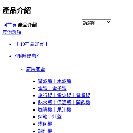
產品介紹
回首頁
產品介紹
其他選項
【 10在豪好買 】
⚡限時優惠⚡
廚房家電
微波爐｜水波爐
電鍋｜電子鍋
旅行鍋｜電火鍋｜鴛鴦鍋
熱水瓶｜保溫瓶｜開飲機
咖啡機｜果汁機
烤箱｜烤盤
烘碗機
調理機