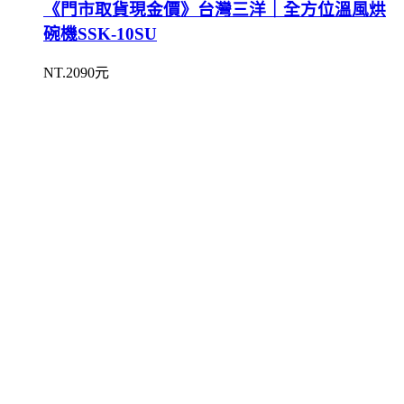
《門市取貨現金價》台灣三洋｜全方位溫風烘
碗機SSK-10SU
NT.2090元