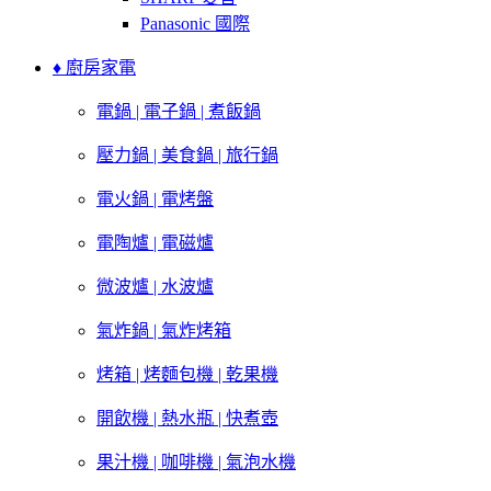
Panasonic 國際
♦ 廚房家電
電鍋 | 電子鍋 | 煮飯鍋
壓力鍋 | 美食鍋 | 旅行鍋
電火鍋 | 電烤盤
電陶爐 | 電磁爐
微波爐 | 水波爐
氣炸鍋 | 氣炸烤箱
烤箱 | 烤麵包機 | 乾果機
開飲機 | 熱水瓶 | 快煮壺
果汁機 | 咖啡機 | 氣泡水機