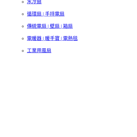
水冷扇
循環扇 | 手持電扇
傳統電扇 | 壁扇 | 箱扇
電暖器 | 暖手寶 | 電熱毯
工業用風扇