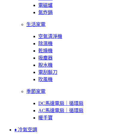
電磁爐
氣炸鍋
生活家電
空氣清淨機
除濕機
乾燥機
吸塵器
脫水機
電刮鬍刀
吹風機
季節家電
DC馬達電扇｜循環扇
AC馬達電扇｜循環扇
暖手寶
♦ 冷氣空調