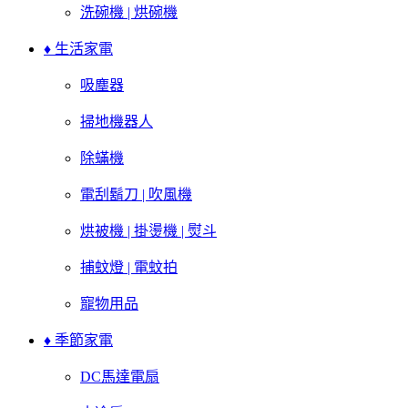
洗碗機 | 烘碗機
♦ 生活家電
吸塵器
掃地機器人
除蟎機
電刮鬍刀 | 吹風機
烘被機 | 掛燙機 | 熨斗
捕蚊燈 | 電蚊拍
寵物用品
♦ 季節家電
DC馬達電扇