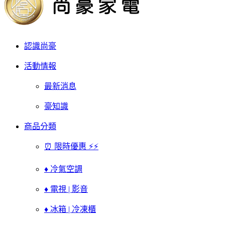
認識尚豪
活動情報
最新消息
豪知識
商品分類
⏰ 限時優惠 ⚡⚡
♦ 冷氣空調
♦ 電視 | 影音
♦ 冰箱 | 冷凍櫃