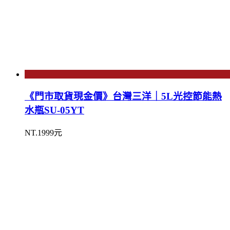
《門市取貨現金價》台灣三洋｜5L光控節能熱
水瓶SU-05YT
NT.1999元