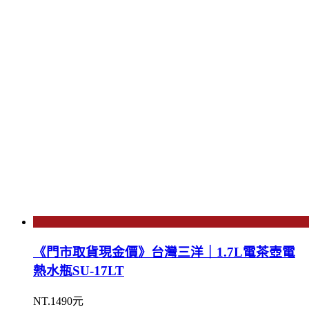
《門市取貨現金價》台灣三洋｜1.7L電茶壺電
熱水瓶SU-17LT
NT.1490元