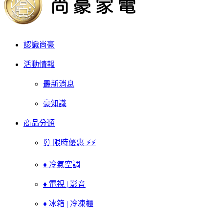
認識尚豪
活動情報
最新消息
豪知識
商品分類
⏰ 限時優惠 ⚡⚡
♦ 冷氣空調
♦ 電視 | 影音
♦ 冰箱 | 冷凍櫃