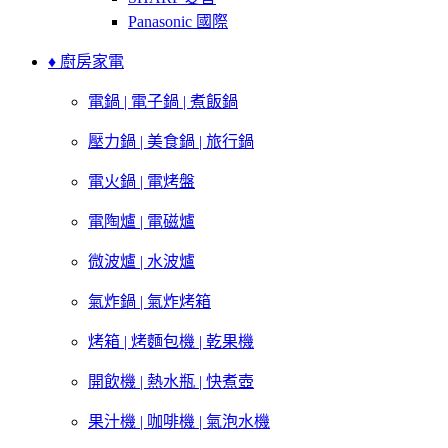
Panasonic 國際
♦ 廚房家電
電鍋 | 電子鍋 | 煮飯鍋
壓力鍋 | 美食鍋 | 旅行鍋
電火鍋 | 電烤盤
電陶爐 | 電磁爐
微波爐 | 水波爐
氣炸鍋 | 氣炸烤箱
烤箱 | 烤麵包機 | 乾果機
開飲機 | 熱水瓶 | 快煮壺
果汁機 | 咖啡機 | 氣泡水機