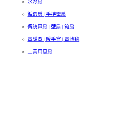
水冷扇
循環扇 | 手持電扇
傳統電扇 | 壁扇 | 箱扇
電暖器 | 暖手寶 | 電熱毯
工業用風扇