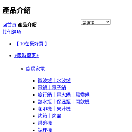
產品介紹
回首頁
產品介紹
其他選項
【 10在豪好買 】
⚡限時優惠⚡
廚房家電
微波爐｜水波爐
電鍋｜電子鍋
旅行鍋｜電火鍋｜鴛鴦鍋
熱水瓶｜保溫瓶｜開飲機
咖啡機｜果汁機
烤箱｜烤盤
烘碗機
調理機