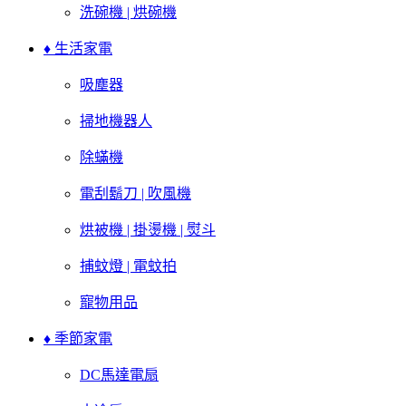
洗碗機 | 烘碗機
♦ 生活家電
吸塵器
掃地機器人
除蟎機
電刮鬍刀 | 吹風機
烘被機 | 掛燙機 | 熨斗
捕蚊燈 | 電蚊拍
寵物用品
♦ 季節家電
DC馬達電扇