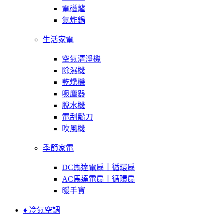
電磁爐
氣炸鍋
生活家電
空氣清淨機
除濕機
乾燥機
吸塵器
脫水機
電刮鬍刀
吹風機
季節家電
DC馬達電扇｜循環扇
AC馬達電扇｜循環扇
暖手寶
♦ 冷氣空調