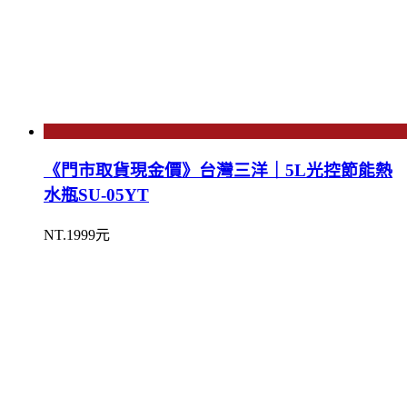
《門市取貨現金價》台灣三洋｜5L光控節能熱
水瓶SU-05YT
NT.1999元