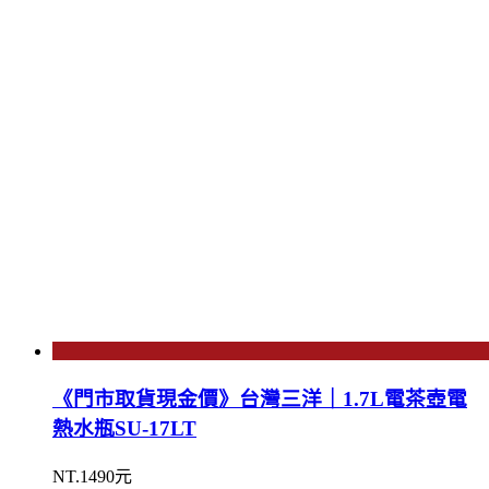
《門市取貨現金價》台灣三洋｜1.7L電茶壺電
熱水瓶SU-17LT
NT.1490元