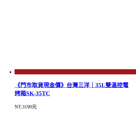
《門市取貨現金價》台灣三洋｜35L雙溫控電
烤箱SK-35TC
NT.3190元