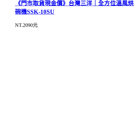
《門市取貨現金價》台灣三洋｜全方位溫風烘
碗機SSK-10SU
NT.2090元