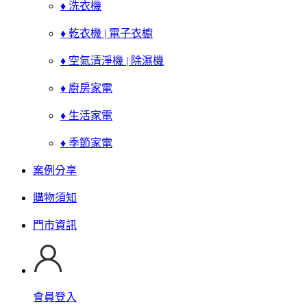
♦ 洗衣機
♦ 乾衣機 | 電子衣櫥
♦ 空氣清淨機 | 除濕機
♦ 廚房家電
♦ 生活家電
♦ 季節家電
案例分享
購物須知
門市資訊
會員登入