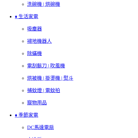
洗碗機 | 烘碗機
♦ 生活家電
吸塵器
掃地機器人
除蟎機
電刮鬍刀 | 吹風機
烘被機 | 掛燙機 | 熨斗
捕蚊燈 | 電蚊拍
寵物用品
♦ 季節家電
DC馬達電扇