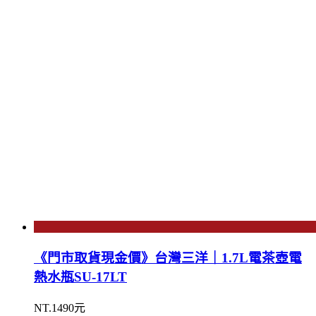
《門市取貨現金價》台灣三洋｜1.7L電茶壺電
熱水瓶SU-17LT
NT.1490元