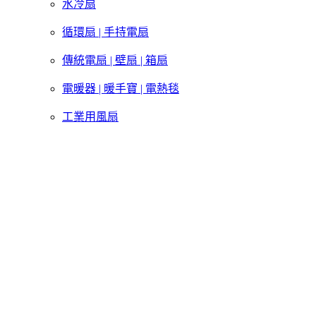
水冷扇
循環扇 | 手持電扇
傳統電扇 | 壁扇 | 箱扇
電暖器 | 暖手寶 | 電熱毯
工業用風扇