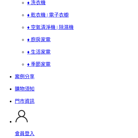
♦ 洗衣機
♦ 乾衣機 | 電子衣櫥
♦ 空氣清淨機 | 除濕機
♦ 廚房家電
♦ 生活家電
♦ 季節家電
案例分享
購物須知
門市資訊
會員登入