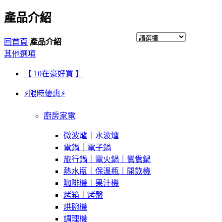
產品介紹
回首頁
產品介紹
其他選項
【 10在豪好買 】
⚡限時優惠⚡
廚房家電
微波爐｜水波爐
電鍋｜電子鍋
旅行鍋｜電火鍋｜鴛鴦鍋
熱水瓶｜保溫瓶｜開飲機
咖啡機｜果汁機
烤箱｜烤盤
烘碗機
調理機