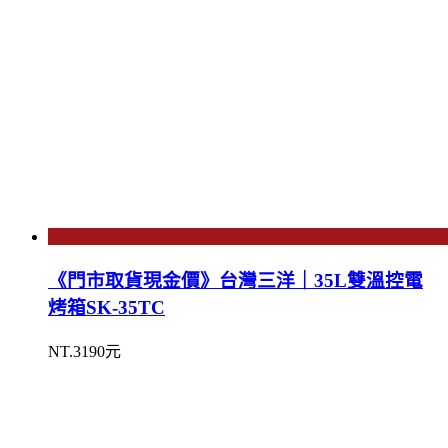
《門市取貨現金價》台灣三洋｜35L雙溫控電
烤箱SK-35TC
NT.3190元