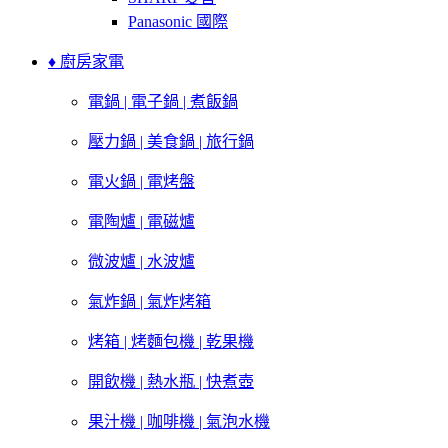
Panasonic 國際
♦ 廚房家電
電鍋 | 電子鍋 | 煮飯鍋
壓力鍋 | 美食鍋 | 旅行鍋
電火鍋 | 電烤盤
電陶爐 | 電磁爐
微波爐 | 水波爐
氣炸鍋 | 氣炸烤箱
烤箱 | 烤麵包機 | 乾果機
開飲機 | 熱水瓶 | 快煮壺
果汁機 | 咖啡機 | 氣泡水機