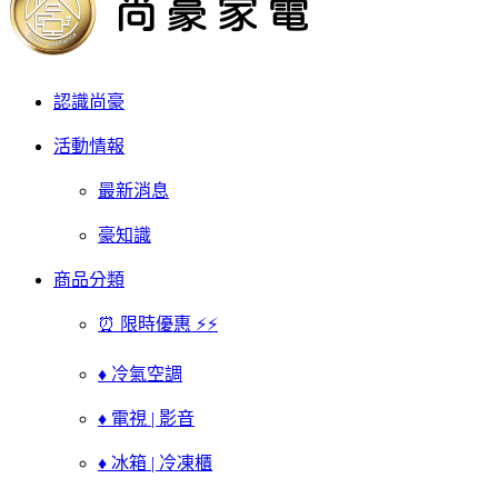
認識尚豪
活動情報
最新消息
豪知識
商品分類
⏰ 限時優惠 ⚡⚡
♦ 冷氣空調
♦ 電視 | 影音
♦ 冰箱 | 冷凍櫃