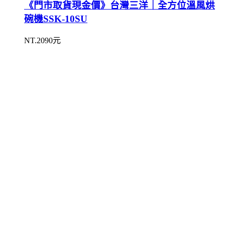
《門市取貨現金價》台灣三洋｜全方位溫風烘
碗機SSK-10SU
NT.2090元