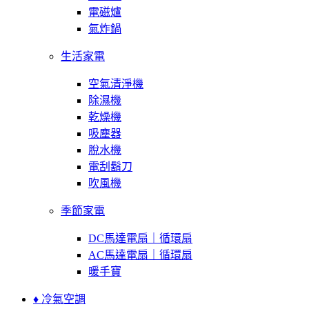
電磁爐
氣炸鍋
生活家電
空氣清淨機
除濕機
乾燥機
吸塵器
脫水機
電刮鬍刀
吹風機
季節家電
DC馬達電扇｜循環扇
AC馬達電扇｜循環扇
暖手寶
♦ 冷氣空調