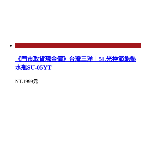
《門市取貨現金價》台灣三洋｜5L光控節能熱
水瓶SU-05YT
NT.1999元