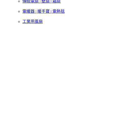
傳統電扇 | 壁扇 | 箱扇
電暖器 | 暖手寶 | 電熱毯
工業用風扇