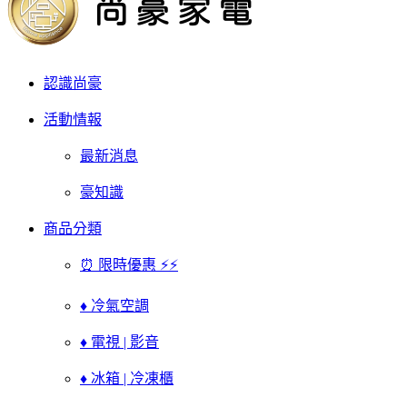
認識尚豪
活動情報
最新消息
豪知識
商品分類
⏰ 限時優惠 ⚡⚡
♦ 冷氣空調
♦ 電視 | 影音
♦ 冰箱 | 冷凍櫃