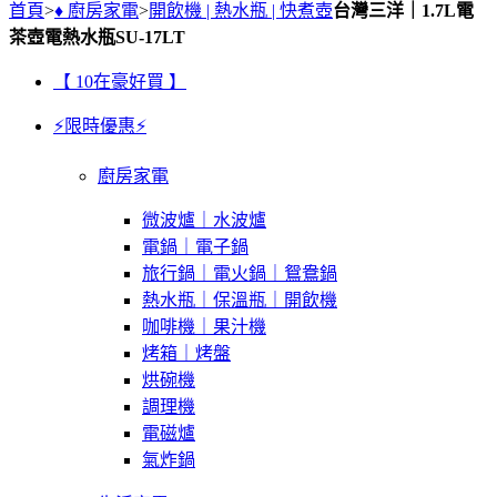
首頁
>
♦ 廚房家電
>
開飲機 | 熱水瓶 | 快煮壺
台灣三洋｜1.7L電
茶壺電熱水瓶SU-17LT
【 10在豪好買 】
⚡限時優惠⚡
廚房家電
微波爐｜水波爐
電鍋｜電子鍋
旅行鍋｜電火鍋｜鴛鴦鍋
熱水瓶｜保溫瓶｜開飲機
咖啡機｜果汁機
烤箱｜烤盤
烘碗機
調理機
電磁爐
氣炸鍋