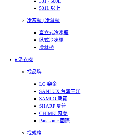
301 - 500L
501L 以上
冷凍櫃 | 冷藏櫃
直立式冷凍櫃
臥式冷凍櫃
冷藏櫃
♦ 洗衣機
找品牌
LG 樂金
SANLUX 台灣三洋
SAMPO 聲寶
SHARP 夏普
CHIMEI 奇美
Panasonic 國際
找規格