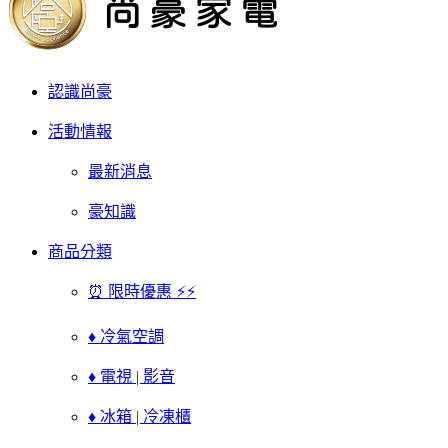
認識尚豪
活動情報
最新消息
豪知識
商品分類
⏰ 限時優惠 ⚡⚡
♦ 冷氣空調
♦ 電視 | 影音
♦ 冰箱 | 冷凍櫃