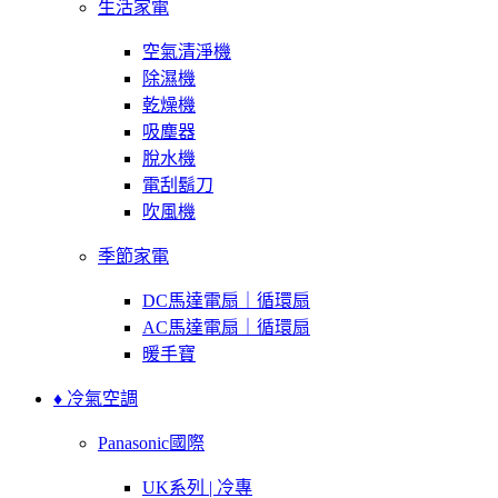
生活家電
空氣清淨機
除濕機
乾燥機
吸塵器
脫水機
電刮鬍刀
吹風機
季節家電
DC馬達電扇｜循環扇
AC馬達電扇｜循環扇
暖手寶
♦ 冷氣空調
Panasonic國際
UK系列 | 冷專