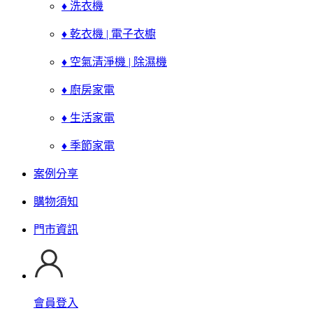
♦ 洗衣機
♦ 乾衣機 | 電子衣櫥
♦ 空氣清淨機 | 除濕機
♦ 廚房家電
♦ 生活家電
♦ 季節家電
案例分享
購物須知
門市資訊
會員登入