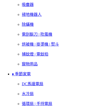
吸塵器
掃地機器人
除蟎機
電刮鬍刀 | 吹風機
烘被機 | 掛燙機 | 熨斗
捕蚊燈 | 電蚊拍
寵物用品
♦ 季節家電
DC馬達電扇
水冷扇
循環扇 | 手持電扇