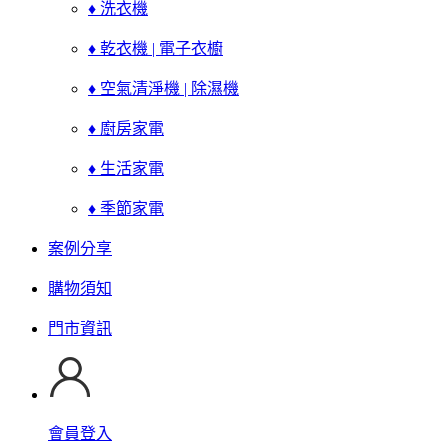
♦ 洗衣機
♦ 乾衣機 | 電子衣櫥
♦ 空氣清淨機 | 除濕機
♦ 廚房家電
♦ 生活家電
♦ 季節家電
案例分享
購物須知
門市資訊
會員登入