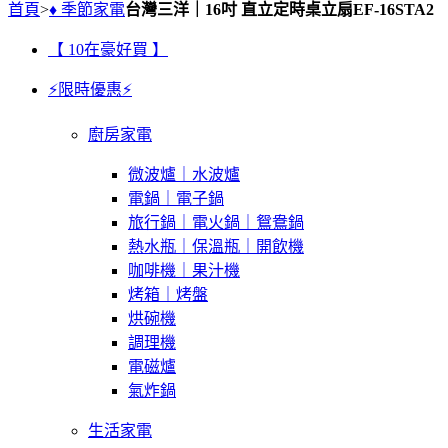
首頁
>
♦ 季節家電
台灣三洋｜16吋 直立定時桌立扇EF-16STA2
【 10在豪好買 】
⚡限時優惠⚡
廚房家電
微波爐｜水波爐
電鍋｜電子鍋
旅行鍋｜電火鍋｜鴛鴦鍋
熱水瓶｜保溫瓶｜開飲機
咖啡機｜果汁機
烤箱｜烤盤
烘碗機
調理機
電磁爐
氣炸鍋
生活家電