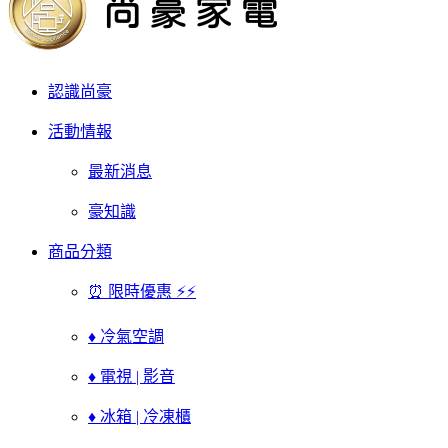
認識尚豪
活動情報
最新消息
豪知識
商品分類
⏰ 限時優惠 ⚡⚡
♦ 冷氣空調
♦ 電視 | 影音
♦ 冰箱 | 冷凍櫃