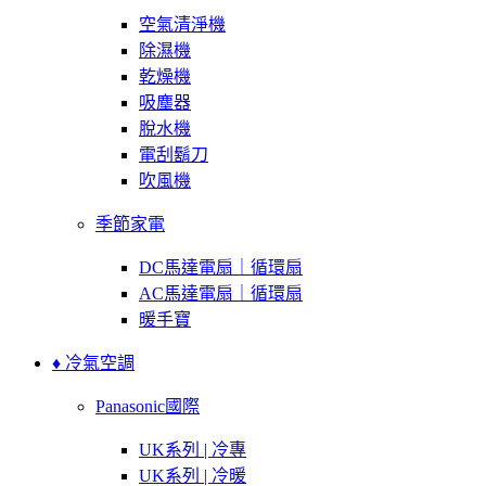
空氣清淨機
除濕機
乾燥機
吸塵器
脫水機
電刮鬍刀
吹風機
季節家電
DC馬達電扇｜循環扇
AC馬達電扇｜循環扇
暖手寶
♦ 冷氣空調
Panasonic國際
UK系列 | 冷專
UK系列 | 冷暖